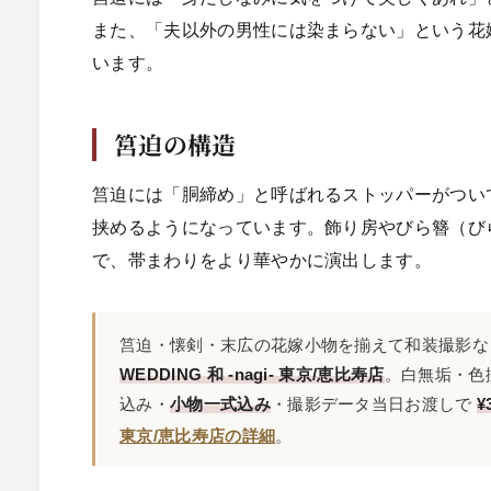
また、「夫以外の男性には染まらない」という花
います。
筥迫の構造
筥迫には「胴締め」と呼ばれるストッパーがつい
挟めるようになっています。飾り房やびら簪（び
で、帯まわりをより華やかに演出します。
筥迫・懐剣・末広の花嫁小物を揃えて和装撮影
WEDDING 和 -nagi- 東京/恵比寿店
。白無垢・色
込み・
小物一式込み
・撮影データ当日お渡しで
¥
東京/恵比寿店の詳細
。