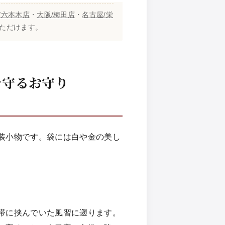
/六本木店
・
大阪/梅田店
・
名古屋/栄
用いただけます。
を守るお守り
装小物です。袋には白や金の美し
帯に挟んでいた風習に遡ります。