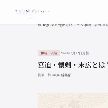
和 -nagi-
東京/恵比寿店
コラム
和装・衣装
和装・衣装
2026年3月12日更新
筥迫・懐剣・末広とは
執筆
和 -nagi- 編集部