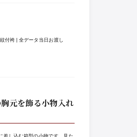
掛・紋付袴 | 全データ当日お渡し
の胸元を飾る小物入れ
に差し込む箱型の小物です。見た