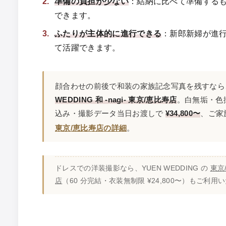
準備の負担が少ない
：結納に比べて準備する
できます。
ふたりが主体的に進行できる
：新郎新婦が進
て活躍できます。
顔合わせの前後で和装の家族記念写真を残すな
WEDDING 和 -nagi- 東京/恵比寿店
。白無垢・色
込み・撮影データ当日お渡しで
¥34,800〜
、ご家
東京/恵比寿店の詳細
。
ドレスでの洋装撮影なら、YUEN WEDDING の
東京
店
（60 分完結・衣装無制限 ¥24,800〜）もご利