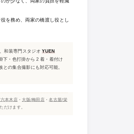
ものが少なく、両家の負担を軽減
行役を務め、両家の橋渡し役とし
ら、和装専門スタジオ
YUEN
掛下・色打掛から 2 着・着付け
族との集合撮影にも対応可能。
/六本木店
・
大阪/梅田店
・
名古屋/栄
用いただけます。