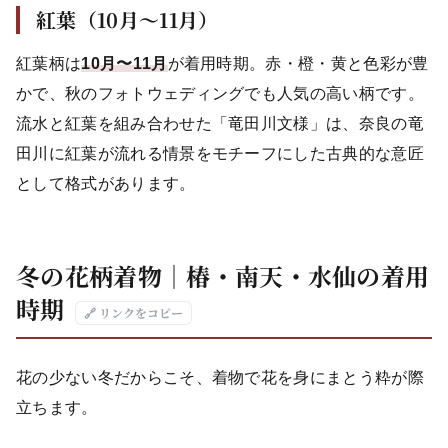
紅葉（10月〜11月）
紅葉柄は
10月〜11月
が着用時期。赤・橙・黄と色彩が豊
かで、秋のフォトウェディングでも人気の高い柄です。
流水と紅葉を組み合わせた「竜田川文様」は、奈良の竜
田川に紅葉が流れる情景をモチーフにした古典的な意匠
として格式があります。
冬の花柄着物｜椿・南天・水仙の着用
時期
🔗 リンクをコピー
花の少ない冬だからこそ、着物で花を身にまとう粋が際
立ちます。