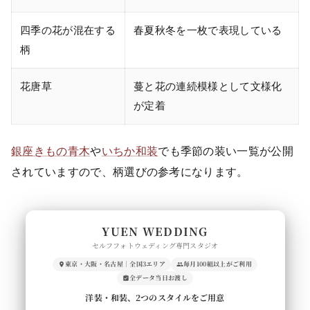
四季の花が混在する
春夏秋冬を一枚で表現している
柄
花唐草
蔓と花の連続模様として文様化
が定着
銀座きもの青木
や
いちか和装
でも季節の装い一覧が公開
されていますので、柄選びの参考になります。
YUEN WEDDING
セルフフォトウェディング専門スタジオ
東京・大阪・名古屋｜全国3エリア
毎月100組以上がご利用
全データ当日お渡し
洋装・和装、2つのスタイルをご用意