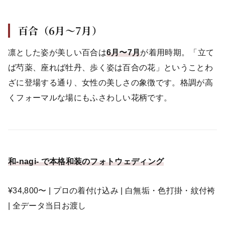
百合（6月〜7月）
凛とした姿が美しい百合は
6月〜7月
が着用時期。「立て
ば芍薬、座れば牡丹、歩く姿は百合の花」ということわ
ざに登場する通り、女性の美しさの象徴です。格調が高
くフォーマルな場にもふさわしい花柄です。
和-nagi- で本格和装のフォトウェディング
¥34,800〜 | プロの着付け込み | 白無垢・色打掛・紋付袴
| 全データ当日お渡し