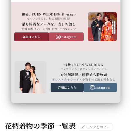
和装 / YUEN WEDDING 和 -nagi-
セルフで叶える、和装前撮り専門店
最も綺麗なデータを、当日お渡し
色味調整済み・記念日にすぐSNSシェア
詳細はこちら
Instagram
洋装 / YUEN WEDDING
二人でつくる上質フォトウェディング
衣装無制限・何着でも着放題
ドレス・タキシード・小物すべて追加料金なし
詳細はこちら
Instagram
花柄着物の季節一覧表
🔗 リンクをコピー