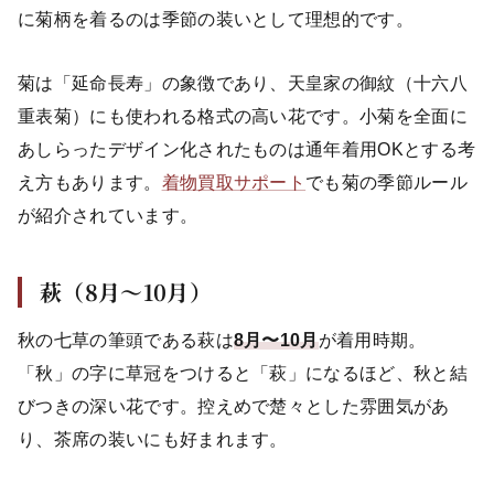
に菊柄を着るのは季節の装いとして理想的です。
菊は「延命長寿」の象徴であり、天皇家の御紋（十六八
重表菊）にも使われる格式の高い花です。小菊を全面に
あしらったデザイン化されたものは通年着用OKとする考
え方もあります。
着物買取サポート
でも菊の季節ルール
が紹介されています。
萩（8月〜10月）
秋の七草の筆頭である萩は
8月〜10月
が着用時期。
「秋」の字に草冠をつけると「萩」になるほど、秋と結
びつきの深い花です。控えめで楚々とした雰囲気があ
り、茶席の装いにも好まれます。