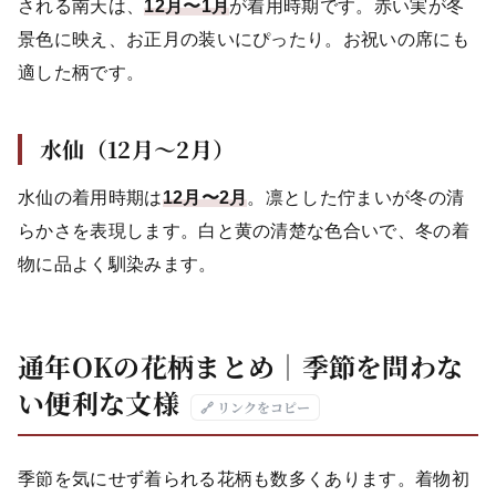
される南天は、
12月〜1月
が着用時期です。赤い実が冬
景色に映え、お正月の装いにぴったり。お祝いの席にも
適した柄です。
水仙（12月〜2月）
水仙の着用時期は
12月〜2月
。凛とした佇まいが冬の清
らかさを表現します。白と黄の清楚な色合いで、冬の着
物に品よく馴染みます。
通年OKの花柄まとめ｜季節を問わな
い便利な文様
🔗 リンクをコピー
季節を気にせず着られる花柄も数多くあります。着物初