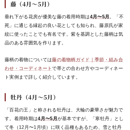
藤（4月〜5月）
垂れ下がる花房が優美な藤の着用時期は
4月〜5月
。「不
死」に通じる縁起の良い花としても知られ、藤原氏が家
紋に使ったことでも有名です。紫を基調とした藤柄は気
品のある雰囲気を作ります。
藤柄の着物については
藤の着物柄ガイド｜季節・組み合
わせ・コーディネート
で帯との合わせ方やコーディネー
ト実例まで詳しく紹介しています。
牡丹（4月〜5月）
「百花の王」と称される牡丹は、大輪の豪華さが魅力で
す。着用時期は
4月〜5月
が基本ですが、「寒牡丹」とし
て冬（12月〜1月頃）に咲く品種もあるため、雪と牡丹