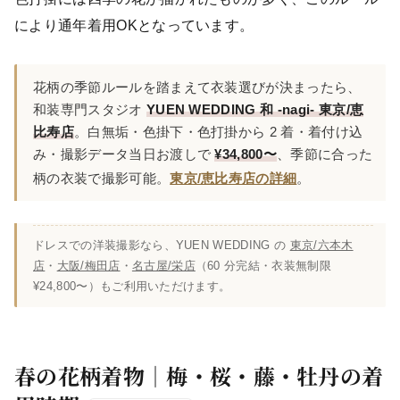
により通年着用OKとなっています。
花柄の季節ルールを踏まえて衣装選びが決まったら、
和装専門スタジオ
YUEN WEDDING 和 -nagi- 東京/恵
比寿店
。白無垢・色掛下・色打掛から 2 着・着付け込
み・撮影データ当日お渡しで
¥34,800〜
、季節に合った
柄の衣装で撮影可能。
東京/恵比寿店の詳細
。
ドレスでの洋装撮影なら、YUEN WEDDING の
東京/六本木
店
・
大阪/梅田店
・
名古屋/栄店
（60 分完結・衣装無制限
¥24,800〜）もご利用いただけます。
春の花柄着物｜梅・桜・藤・牡丹の着