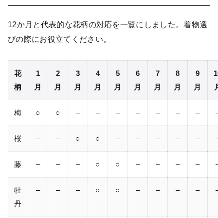
12か月と代表的な花柄の対応を一覧にしました。着物選
びの際にお役立てください。
花
1
2
3
4
5
6
7
8
9
1
柄
月
月
月
月
月
月
月
月
月
梅
○
○
–
–
–
–
–
–
–
桜
–
–
○
○
–
–
–
–
–
藤
–
–
–
○
○
–
–
–
–
牡
–
–
–
○
○
–
–
–
–
丹