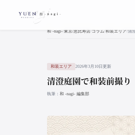
和 -nagi-
東京/恵比寿店
コラム
和装エリア
清
和装エリア
2026年3月10日更新
清澄庭園で和装前撮り
執筆
和 -nagi- 編集部