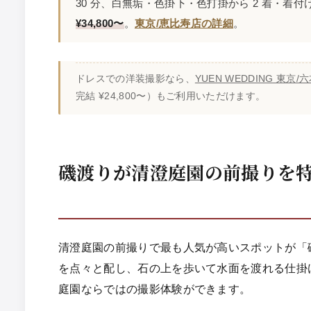
30 分、白無垢・色掛下・色打掛から 2 着・着
¥34,800〜
。
東京/恵比寿店の詳細
。
ドレスでの洋装撮影なら、
YUEN WEDDING 東京/
完結 ¥24,800〜）もご利用いただけます。
磯渡りが清澄庭園の前撮りを
清澄庭園の前撮りで最も人気が高いスポットが「
を点々と配し、石の上を歩いて水面を渡れる仕掛
庭園ならではの撮影体験ができます。