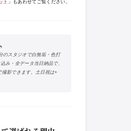
ット
」もあわせてご覧ください。
へ
分のスタジオで白無垢・色打
付け込み・全データ当日納品で、
で撮影できます。土日祝は+
して選ばれる理由