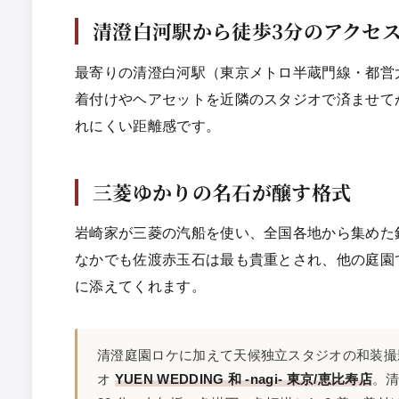
清澄白河駅から徒歩3分のアクセ
最寄りの清澄白河駅（東京メトロ半蔵門線・都営大
着付けやヘアセットを近隣のスタジオで済ませて
れにくい距離感です。
三菱ゆかりの名石が醸す格式
岩崎家が三菱の汽船を使い、全国各地から集めた
なかでも佐渡赤玉石は最も貴重とされ、他の庭園
に添えてくれます。
清澄庭園ロケに加えて天候独立スタジオの和装撮
オ
YUEN WEDDING 和 -nagi- 東京/恵比寿店
。