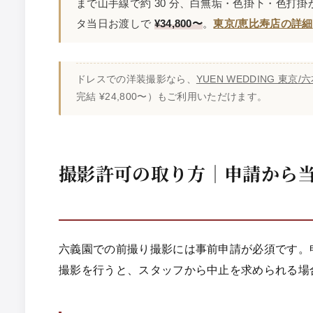
まで山手線で約 30 分、白無垢・色掛下・色打掛
タ当日お渡しで
¥34,800〜
。
東京/恵比寿店の詳細
ドレスでの洋装撮影なら、
YUEN WEDDING 東京/
完結 ¥24,800〜）もご利用いただけます。
撮影許可の取り方｜申請から
六義園での前撮り撮影には事前申請が必須です。
撮影を行うと、スタッフから中止を求められる場