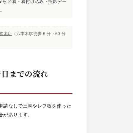
から 2 着・着付け込み・撮影デー
。
六本木店
（六本木駅徒歩 6 分・60 分
当日までの流れ
申請なしで三脚やレフ板を使った
合があります。