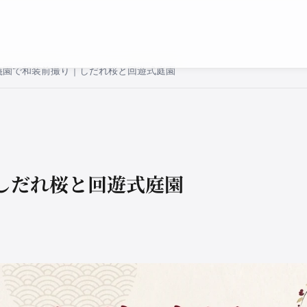
義園で和装前撮り｜しだれ桜と回遊式庭園
しだれ桜と回遊式庭園