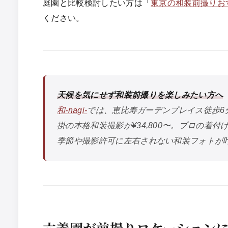
庭園と比較検討したい方は「
東京の和装前撮りお
ください。
天候を気にせず和装前撮りを楽しみたい方へ
和-nagi-
では、恵比寿ガーデンプレイス徒歩6
掛の本格和装撮影が¥34,800〜。プロの着
季節や撮影許可に左右されない和装フォトが
六義園が前撮りロケーション