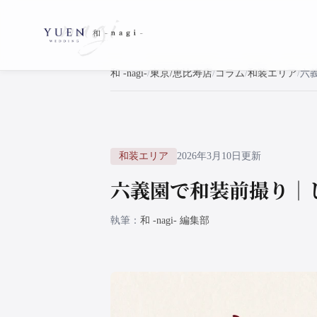
和 -nagi-
東京/恵比寿店
コラム
和装エリア
六
和装エリア
2026年3月10日更新
六義園で和装前撮り｜
執筆
和 -nagi- 編集部