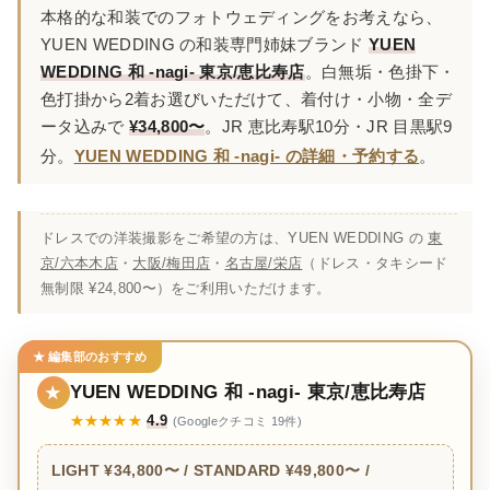
本格的な和装でのフォトウェディングをお考えなら、
YUEN WEDDING の和装専門姉妹ブランド
YUEN
WEDDING 和 -nagi- 東京/恵比寿店
。白無垢・色掛下・
色打掛から2着お選びいただけて、着付け・小物・全デ
ータ込みで
¥34,800〜
。JR 恵比寿駅10分・JR 目黒駅9
分。
YUEN WEDDING 和 -nagi- の詳細・予約する
。
ドレスでの洋装撮影をご希望の方は、YUEN WEDDING の
東
京/六本木店
・
大阪/梅田店
・
名古屋/栄店
（ドレス・タキシード
無制限 ¥24,800〜）をご利用いただけます。
★ 編集部のおすすめ
YUEN WEDDING 和 -nagi- 東京/恵比寿店
★
★★★★★
4.9
(Googleクチコミ 19件)
LIGHT ¥34,800〜 / STANDARD ¥49,800〜 /