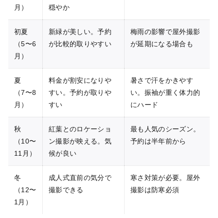
月）
穏やか
初夏
新緑が美しい。予約
梅雨の影響で屋外撮影
（5〜6
が比較的取りやすい
が延期になる場合も
月）
夏
料金が割安になりや
暑さで汗をかきやす
（7〜8
すい。予約が取りや
い。振袖が重く体力的
月）
すい
にハード
秋
紅葉とのロケーショ
最も人気のシーズン。
（10〜
ン撮影が映える。気
予約は半年前から
11月）
候が良い
冬
成人式直前の気分で
寒さ対策が必要。屋外
（12〜
撮影できる
撮影は防寒必須
1月）