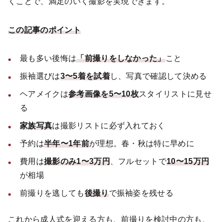
くことで、満足のいく撮影を実現できます。
この記事のポイント
最も多い後悔は
「前撮りをしなかった」
こと
振袖選びは
3〜5着を試着
し、写真で確認して決める
ヘアメイクは
参考画像を5〜10枚
スタイリストに見せ
る
家族写真
は撮影リストに必ず入れておく
予約は
半年〜1年前
が理想。春・秋は特に早めに
費用は
撮影のみ1〜3万円
、フルセットで
10〜15万円
が相場
前撮りを逃しても
後撮り
で振袖姿を残せる
これから成人式を迎える方も、前撮りを検討中の方も、