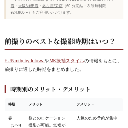
店
・
大阪/梅田店
・
名古屋/栄店
（60 分完結・衣装無制限
¥24,800〜）もご利用いただけます。
前撮りのベストな撮影時期はいつ？
FUNmily by fotowa
や
MK振袖スタイル
の情報をもとに、
前撮りに適した時期をまとめました。
時期別のメリット・デメリット
時期
メリット
デメリット
春
桜とのロケーション
人気のため予約が集中
（3〜4
撮影が可能。気候が