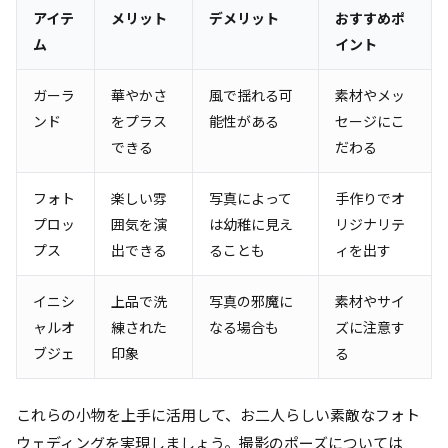
アイテ
メリット
デメリット
おすすめポ
ム
イント
ガーラ
華やかさ
風で揺れる可
素材やメッ
ンド
をプラス
能性がある
セージにこ
できる
だわる
フォト
楽しい雰
写真によって
手作りでオ
プロッ
囲気を演
は幼稚に見え
リジナリテ
プス
出できる
ることも
ィを出す
イニシ
上品で洗
写真の邪魔に
素材やサイ
ャルオ
練された
なる場合も
ズに注意す
ブジェ
印象
る
これらの小物を上手に活用して、お二人らしい素敵なフォト
ウェディングを実現しましょう。撮影のポーズについては