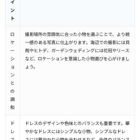
イ
ン
ト
ロ
撮影場所の雰囲気に合った小物を選ぶことで、より統
ケ
一感のある写真に仕上がります。海辺での撮影には貝
ー
殻やヒトデ、ガーデンウェディングには花冠やリース
シ
など、ロケーションを意識した小物選びを心がけまし
ョ
ょう。
ン
と
の
調
和
ド
ドレスのデザインや色味とのバランスも重要です。華
レ
やかなドレスにはシンプルな小物、シンプルなドレ
ス
スには華やかな小物を合わせるなど、全体のバランス