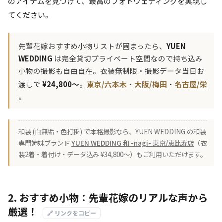
のアイテムを見つけて、最高のフォトウェディングを実現し
てください。
先輩花嫁おすすめ小物リストが固まったら、
YUEN
WEDDING
は完全貸切プライベート空間なので持ち込み
小物の撮影も自由自在。衣装無制限・撮影データ当日お
渡しで
¥24,800〜
。
東京/六本木
・
大阪/梅田
・
名古屋/栄
。
和装 (白無垢・色打掛) で本格撮影なら、YUEN WEDDING の和装
専門姉妹ブランド
YUEN WEDDING 和 -nagi- 東京/恵比寿店
（衣
装2着・着付け・データ込み ¥34,800〜）もご利用いただけます。
2. おすすめ小物：先輩花嫁のリアルな声から
厳選！
🔗 リンクをコピー