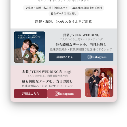
セルフフォトウェディング専門スタジオ
東京・大阪・名古屋｜全国3エリア
毎月100組以上がご利用
全データ当日お渡し
洋装・和装、2つのスタイルをご用意
洋装 / YUEN WEDDING
二人でつくる上質フォトウェディング
最も綺麗なデータを、当日お渡し
色味調整済み・枚数無制限で記念日にすぐシェア
詳細はこちら
Instagram
和装 / YUEN WEDDING 和 -nagi-
セルフで叶える、和装前撮り専門店
最も綺麗なデータを、当日お渡し
色味調整済み・記念日にすぐSNSシェア
詳細はこちら
Instagram