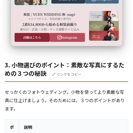
和装 / YUEN WEDDING 和 -nagi-
セルフで叶える、和装前撮り専門店
2着¥34,800から始める和装前撮り
着付け・衣装・小物・データ調整すべて込み
詳細はこちら
Instagram
3. 小物選びのポイント：素敵な写真にするた
めの３つの秘訣
🔗 リンクをコピー
せっかくのフォトウェディング。小物を使ってより素敵な写
真に仕上げましょう。そのためには、３つのポイントがあり
ます。
ポ
説明