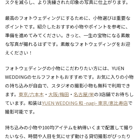
スクを減らし、より洗練された印象の写真に仕上がります。
最高のフォトウェディングにするために、小物選びは重要な
ポイントです。紹介したおすすめ小物やポイントを参考に、
準備を進めてみてください。きっと、一生の宝物になる素敵
な写真が撮れるはずです。素敵なフォトウェディングをお迎
えください！
フォトウェディングの小物にこだわりたい方には、YUEN
WEDDINGのセルフフォトもおすすめです。お気に入りの小物
の持ち込みが自由で、スタジオの撮影小物も無料で利用でき
ます。
東京/六本木
・
大阪/梅田
・
名古屋/栄
の3店舗でお待ちし
ています。和装は
YUEN WEDDING 和 -nagi- 東京/恵比寿店
で
撮影可能です。
持ち込みの小物や100均アイテムを納得いくまで配置して撮り
たいなら、時間や人目を気にせず動ける貸切撮影がぴったり