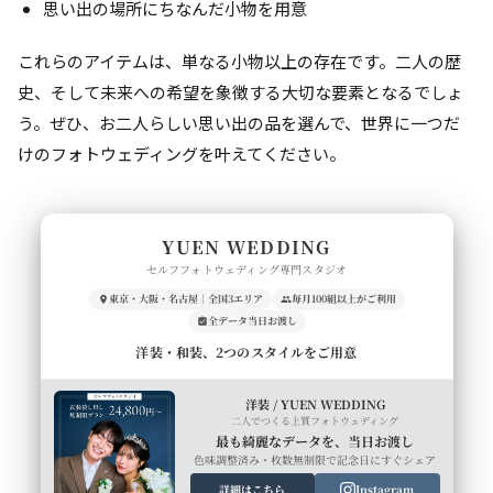
思い出の場所にちなんだ小物を用意
これらのアイテムは、単なる小物以上の存在です。二人の歴
史、そして未来への希望を象徴する大切な要素となるでしょ
う。ぜひ、お二人らしい思い出の品を選んで、世界に一つだ
けのフォトウェディングを叶えてください。
YUEN WEDDING
セルフフォトウェディング専門スタジオ
東京・大阪・名古屋｜全国3エリア
毎月100組以上がご利用
全データ当日お渡し
洋装・和装、2つのスタイルをご用意
洋装 / YUEN WEDDING
二人でつくる上質フォトウェディング
最も綺麗なデータを、当日お渡し
色味調整済み・枚数無制限で記念日にすぐシェア
詳細はこちら
Instagram