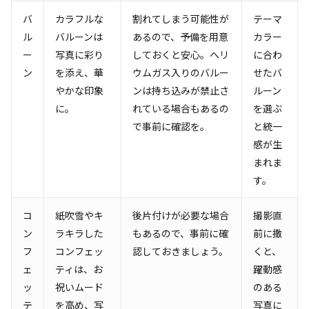
バ
カラフルな
割れてしまう可能性が
テーマ
ル
バルーンは
あるので、予備を用意
カラー
ー
写真に彩り
しておくと安心。ヘリ
に合わ
ン
を添え、華
ウムガス入りのバルー
せたバ
やかな印象
ンは持ち込みが禁止さ
ルーン
に。
れている場合もあるの
を選ぶ
で事前に確認を。
と統一
感が生
まれま
す。
コ
紙吹雪やキ
後片付けが必要な場合
撮影直
ン
ラキラした
もあるので、事前に確
前に撒
フ
コンフェッ
認しておきましょう。
くと、
ェ
ティは、お
躍動感
ッ
祝いムード
のある
テ
を高め、写
写真に