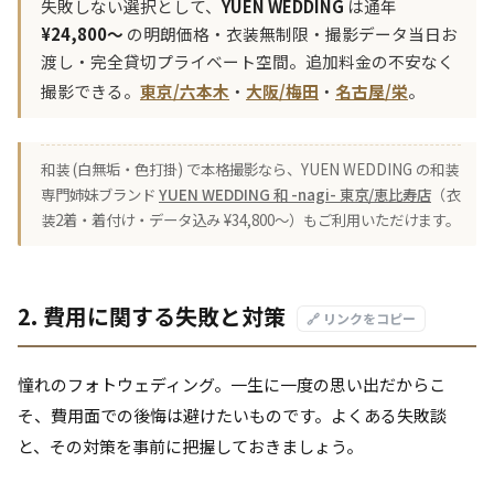
失敗しない選択として、
YUEN WEDDING
は通年
¥24,800〜
の明朗価格・衣装無制限・撮影データ当日お
渡し・完全貸切プライベート空間。追加料金の不安なく
撮影できる。
東京/六本木
・
大阪/梅田
・
名古屋/栄
。
和装 (白無垢・色打掛) で本格撮影なら、YUEN WEDDING の和装
専門姉妹ブランド
YUEN WEDDING 和 -nagi- 東京/恵比寿店
（衣
装2着・着付け・データ込み ¥34,800〜）もご利用いただけます。
2. 費用に関する失敗と対策
🔗 リンクをコピー
憧れのフォトウェディング。一生に一度の思い出だからこ
そ、費用面での後悔は避けたいものです。よくある失敗談
と、その対策を事前に把握しておきましょう。