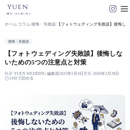
yuen
一瞬を一生の思い出に
ホーム
コラム
後悔・失敗談
【フォトウェディング失敗談】後悔しな
後悔・失敗談
【フォトウェディング失敗談】後悔しな
いための5つの注意点と対策
執筆
YUEN WEDDING 編集部
2025年5月4日
更新
2026年2月28日
14分で読める