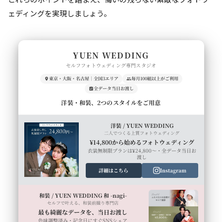
ェディングを実現しましょう。
YUEN WEDDING
セルフフォトウェディング専門スタジオ
東京・大阪・名古屋｜全国3エリア
毎月100組以上がご利用
全データ当日お渡し
洋装・和装、2つのスタイルをご用意
洋装 / YUEN WEDDING
二人でつくる上質フォトウェディング
¥14,800から始めるフォトウェディング
衣装無制限プランは¥24,800〜・全データ当日お
渡し
詳細はこちら
Instagram
和装 / YUEN WEDDING 和 -nagi-
セルフで叶える、和装前撮り専門店
最も綺麗なデータを、当日お渡し
色味調整済み・記念日にすぐSNSシェア