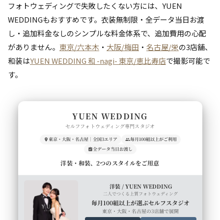
フォトウェディングで失敗したくない方には、YUEN
WEDDINGもおすすめです。衣装無制限・全データ当日お渡
し・追加料金なしのシンプルな料金体系で、追加費用の心配
がありません。
東京/六本木
・
大阪/梅田
・
名古屋/栄
の3店舗、
和装は
YUEN WEDDING 和 -nagi- 東京/恵比寿店
で撮影可能で
す。
YUEN WEDDING
セルフフォトウェディング専門スタジオ
東京・大阪・名古屋｜全国3エリア
毎月100組以上がご利用
全データ当日お渡し
洋装・和装、2つのスタイルをご用意
洋装 / YUEN WEDDING
二人でつくる上質フォトウェディング
毎月100組以上が選ぶセルフスタジオ
東京・大阪・名古屋の3店舗で展開