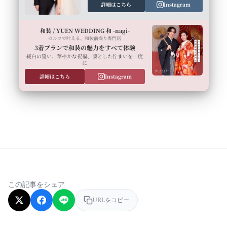
詳細はこちら
Instagram
和装 / YUEN WEDDING 和 -nagi-
セルフで叶える、和装前撮り専門店
3着プランで和装の魅力をすべて体験
純白の誓い、華やかな祝福、凛とした佇まいを一度
に
詳細はこちら
Instagram
この記事をシェア
URLをコピー