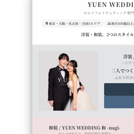
YUEN WEDD
セルフフォトウェディング専
東京・大阪・名古屋｜全国3エリア
毎月100組以
洋装・和装、2つのスタイ
洋装 
二人で
二人でつく
ふたりだけ
和装 / YUEN WEDDING 和 -nagi-
セルフで叶える、和装前撮り専門店