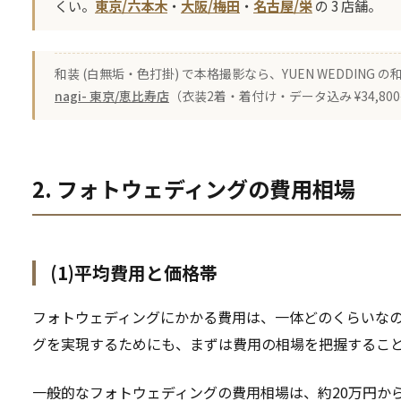
くい。
東京/六本木
・
大阪/梅田
・
名古屋/栄
の 3 店舗。
和装 (白無垢・色打掛) で本格撮影なら、YUEN WEDDING
nagi- 東京/恵比寿店
（衣装2着・着付け・データ込み ¥34,8
2. フォトウェディングの費用相場
(1)平均費用と価格帯
フォトウェディングにかかる費用は、一体どのくらいなの
グを実現するためにも、まずは費用の相場を把握するこ
一般的なフォトウェディングの費用相場は、約20万円か