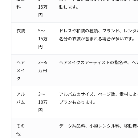
料
15万
動します。
円
衣装
5～
ドレスや和装の種類、ブランド、レンタ
15万
名分の衣装が含まれる場合が多いです。
円
ヘア
3～5
ヘアメイクのアーティストの指名や、ヘ
メイ
万円
ク
アル
3～
アルバムのサイズ、ページ数、素材によ
バム
10万
プランもあります。
円
その
データ納品料、小物レンタル料、移動費
他