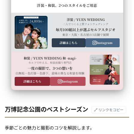
洋装・和装、2つのスタイルをご用意
洋装 / YUEN WEDDING
二人でつくる上質フォトウェディング
毎月100組以上が選ぶセルフスタジオ
東京・大阪・名古屋の3店舗で展開
詳細はこちら
Instagram
和装 / YUEN WEDDING 和 -nagi-
セルフで叶える、和装前撮り専門店
一度の撮影で、3つの想いを
白無垢・色打掛・色掛下、意味の異なる和装を体験
詳細はこちら
Instagram
万博記念公園のベストシーズン
🔗 リンクをコピー
季節ごとの魅力と撮影のコツを解説します。