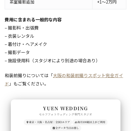
茶室撮影追加
+1〜2万円
費用に含まれる一般的な内容
– 撮影料・出張費
– 衣装レンタル
– 着付け・ヘアメイク
– 撮影データ
– 施設使用料（スタジオにより別途の場合あり）
和装前撮りについては「
大阪の和装前撮りスポット完全ガイ
ド
」もご覧ください。
YUEN WEDDING
セルフフォトウェディング専門スタジオ
東京・大阪・名古屋｜全国3エリア
毎月100組以上がご利用
全データ当日お渡し