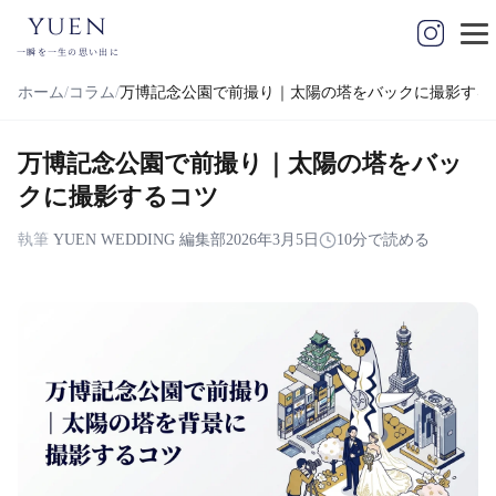
yuen
一瞬を一生の思い出に
ホーム
コラム
万博記念公園で前撮り｜太陽の塔をバックに撮影する
万博記念公園で前撮り｜太陽の塔をバッ
クに撮影するコツ
執筆
YUEN WEDDING 編集部
2026年3月5日
10分で読める