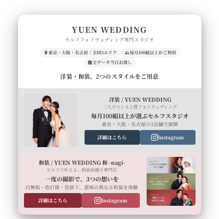
YUEN WEDDING
セルフフォトウェディング専門スタジオ
東京・大阪・名古屋｜全国3エリア
毎月100組以上がご利用
全データ当日お渡し
洋装・和装、2つのスタイルをご用意
洋装 / YUEN WEDDING
二人でつくる上質フォトウェディング
毎月100組以上が選ぶセルフスタジオ
東京・大阪・名古屋の3店舗で展開
詳細はこちら
Instagram
和装 / YUEN WEDDING 和 -nagi-
セルフで叶える、和装前撮り専門店
一度の撮影で、3つの想いを
白無垢・色打掛・色掛下、意味の異なる和装を体験
詳細はこちら
Instagram