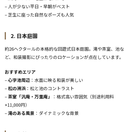
– 人が少ない平日・早朝がベスト
– 芝生に座った自然なポーズも人気
2. 日本庭園
約26ヘクタールの本格的な回遊式日本庭園。滝や茶室、池な
ど、和装撮影にぴったりのロケーションが点在しています。
おすすめエリア
–
心字池周辺
：水面に映る和装が美しい
–
松の洲浜
：松と池のコントラスト
–
茶室「汎庵・万里庵」
：格式高い雰囲気（別途利用料
+11,000円）
–
滝のある風景
：ダイナミックな背景