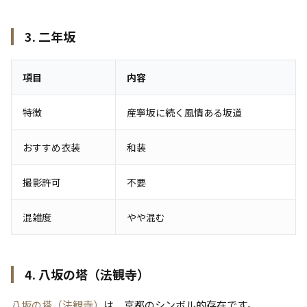
3. 二年坂
項目
内容
特徴
産寧坂に続く風情ある坂道
おすすめ衣装
和装
撮影許可
不要
混雑度
やや混む
4. 八坂の塔（法観寺）
八坂の塔（法観寺）
は、京都のシンボル的存在です。