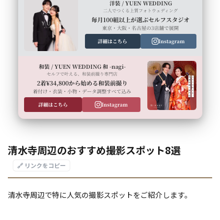
洋装 / YUEN WEDDING
二人でつくる上質フォトウェディング
毎月100組以上が選ぶセルフスタジオ
東京・大阪・名古屋の3店舗で展開
詳細はこちら
Instagram
和装 / YUEN WEDDING 和 -nagi-
セルフで叶える、和装前撮り専門店
2着¥34,800から始める和装前撮り
着付け・衣装・小物・データ調整すべて込み
詳細はこちら
Instagram
清水寺周辺のおすすめ撮影スポット8選
🔗 リンクをコピー
清水寺周辺で特に人気の撮影スポットをご紹介します。