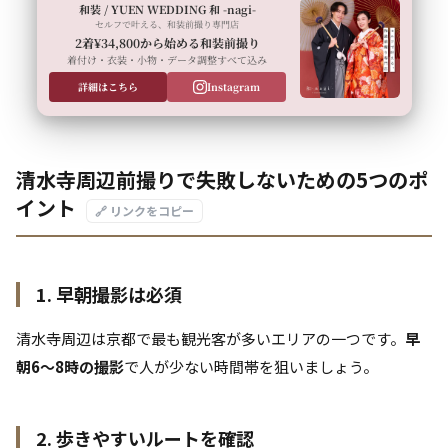
和装 / YUEN WEDDING 和 -nagi-
セルフで叶える、和装前撮り専門店
2着¥34,800から始める和装前撮り
着付け・衣装・小物・データ調整すべて込み
詳細はこちら
Instagram
清水寺周辺前撮りで失敗しないための5つのポ
イント
🔗 リンクをコピー
1. 早朝撮影は必須
清水寺周辺は京都で最も観光客が多いエリアの一つです。
早
朝6〜8時の撮影
で人が少ない時間帯を狙いましょう。
2. 歩きやすいルートを確認