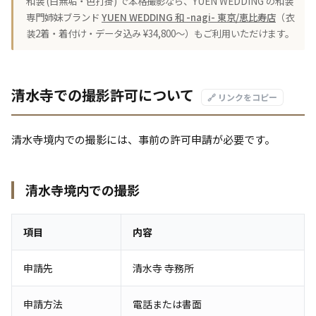
和装 (白無垢・色打掛) で本格撮影なら、YUEN WEDDING の和装
専門姉妹ブランド
YUEN WEDDING 和 -nagi- 東京/恵比寿店
（衣
装2着・着付け・データ込み ¥34,800〜）もご利用いただけます。
清水寺での撮影許可について
🔗 リンクをコピー
清水寺境内での撮影には、事前の許可申請が必要です。
清水寺境内での撮影
項目
内容
申請先
清水寺 寺務所
申請方法
電話または書面