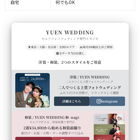
自宅
何でもOK
YUEN WEDDING
セルフフォトウェディング専門スタジオ
東京・大阪・名古屋｜全国3エリア
毎月100組以上がご利用
全データ当日お渡し
洋装・和装、2つのスタイルをご用意
洋装 / YUEN WEDDING
二人でつくる上質フォトウェディング
二人でつくる上質フォトウェディング
ふたりだけの空間で、リラックスして撮影
詳細はこちら
Instagram
和装 / YUEN WEDDING 和 -nagi-
セルフで叶える、和装前撮り専門店
2着¥34,800から始める和装前撮り
着付け・衣装・小物・データ調整すべて込み