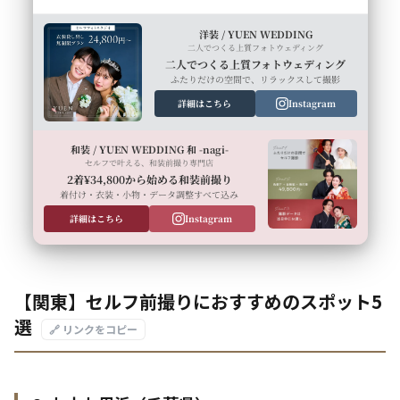
洋装 / YUEN WEDDING
二人でつくる上質フォトウェディング
二人でつくる上質フォトウェディング
ふたりだけの空間で、リラックスして撮影
詳細はこちら
Instagram
和装 / YUEN WEDDING 和 -nagi-
セルフで叶える、和装前撮り専門店
2着¥34,800から始める和装前撮り
着付け・衣装・小物・データ調整すべて込み
詳細はこちら
Instagram
【関東】セルフ前撮りにおすすめのスポット5
選
🔗 リンクをコピー