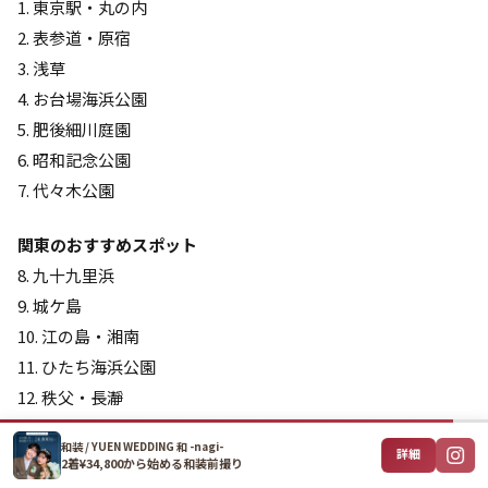
1. 東京駅・丸の内
2. 表参道・原宿
3. 浅草
4. お台場海浜公園
5. 肥後細川庭園
6. 昭和記念公園
7. 代々木公園
関東のおすすめスポット
8. 九十九里浜
9. 城ケ島
10. 江の島・湘南
11. ひたち海浜公園
12. 秩父・長瀞
和装 / YUEN WEDDING 和 -nagi-
許可不要のスポット
詳細
2着¥34,800から始める和装前撮り
13. 河川敷