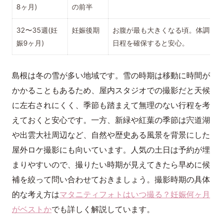
8ヶ月)
の前半
32〜35週(妊
妊娠後期
お腹が最も大きくなる頃。体調と
娠9ヶ月)
日程を確保すると安心。
島根は冬の雪が多い地域です。雪の時期は移動に時間が
かかることもあるため、屋内スタジオでの撮影だと天候
に左右されにくく、季節も踏まえて無理のない行程を考
えておくと安心です。一方、新緑や紅葉の季節は宍道湖
や出雲大社周辺など、自然や歴史ある風景を背景にした
屋外ロケ撮影にも向いています。人気の土日は予約が埋
まりやすいので、撮りたい時期が見えてきたら早めに候
補を絞って問い合わせておきましょう。撮影時期の具体
的な考え方は
マタニティフォトはいつ撮る？妊娠何ヶ月
がベストか
でも詳しく解説しています。