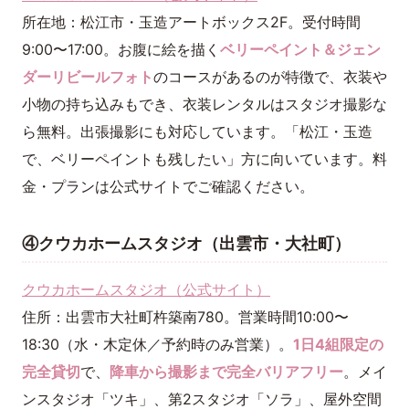
所在地：松江市・玉造アートボックス2F。受付時間
9:00〜17:00。お腹に絵を描く
ベリーペイント＆ジェン
ダーリビールフォト
のコースがあるのが特徴で、衣装や
小物の持ち込みもでき、衣装レンタルはスタジオ撮影な
ら無料。出張撮影にも対応しています。「松江・玉造
で、ベリーペイントも残したい」方に向いています。料
金・プランは公式サイトでご確認ください。
④クウカホームスタジオ（出雲市・大社町）
クウカホームスタジオ（公式サイト）
住所：出雲市大社町杵築南780。営業時間10:00〜
18:30（水・木定休／予約時のみ営業）。
1日4組限定の
完全貸切
で、
降車から撮影まで完全バリアフリー
。メイ
ンスタジオ「ツキ」、第2スタジオ「ソラ」、屋外空間