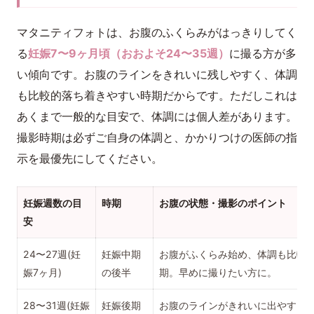
マタニティフォトは、お腹のふくらみがはっきりしてく
る
妊娠7〜9ヶ月頃（おおよそ24〜35週）
に撮る方が多
い傾向です。お腹のラインをきれいに残しやすく、体調
も比較的落ち着きやすい時期だからです。ただしこれは
あくまで一般的な目安で、体調には個人差があります。
撮影時期は必ずご自身の体調と、かかりつけの医師の指
示を最優先にしてください。
妊娠週数の目
時期
お腹の状態・撮影のポイント
安
24〜27週(妊
妊娠中期
お腹がふくらみ始め、体調も比較
娠7ヶ月)
の後半
期。早めに撮りたい方に。
28〜31週(妊娠
妊娠後期
お腹のラインがきれいに出やすく