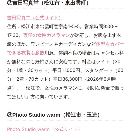
②吉田写真堂（松江市・東出雲町）
吉田写真堂（公式サイト）
住所：松江市東出雲町意宇南1-5-5。営業時間9:00〜
17:30。
専任の女性カメラマン
が対応し、お腹を出す衣
装のほか、ワンピースやカーディガンなど
体型をカバー
できる衣装も多数
用意。体調不良の場合はキャンセル料
が無料なのも妊婦さんに安心です。料金はライト（30
分・1着・30カット）平日11,000円、スタンダード（60
分・2着・70カット）平日36,300円（2026年6月時
点）。「松江で、女性カメラマンに、明朗な料金で撮っ
てほしい」方に向いています。
③Photo Studio warm（松江市・玉造）
Photo Studio warm（公式サイト）