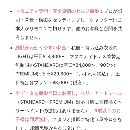
マタニティ専門・完全貸切のセルフ撮影
：プロが照
明・背景・構図をセッティングし、シャッターはご
本人がリモコンで切ります。他のお客様と空間を共
有しません。
総額がわかりやすい料金
：私服・持ち込み衣装の
LIGHTは平日¥14,800〜、マタニティドレス着替え
無制限のSTANDARDは平日¥24,800〜、90分の
PREMIUMは平日¥29,800〜（いずれも税込）。土
日祝は各プラン＋¥8,000（税込）。
全データを撮影当日にお渡し
。
ベリーアートシール
（STANDARD・PREMIUM）対応（肌に直接描くベ
リーペイントの提供はありません）。
6歳以下のお
子様は同席無料
。スタジオ撮影に特化（屋外ロケな
し）、JR目黒駅から徒歩9分です。