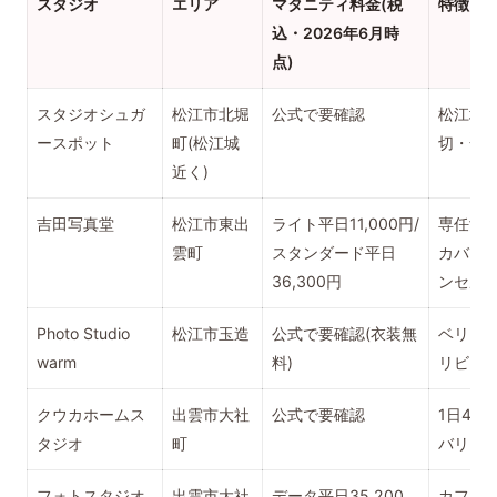
スタジオ
エリア
マタニティ料金(税
特徴
込・2026年6月時
点)
スタジオシュガ
松江市北堀
公式で要確認
松江城の
ースポット
町(松江城
切・全国
近く)
吉田写真堂
松江市東出
ライト平日11,000円/
専任女
雲町
スタンダード平日
カバー
36,300円
ンセル
Photo Studio
松江市玉造
公式で要確認(衣装無
ベリー
warm
料)
リビー
クウカホームス
出雲市大社
公式で要確認
1日4組
タジオ
町
バリア
フォトスタジオ
出雲市大社
データ平日35,200
カフェ