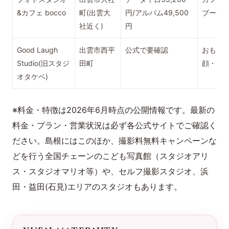
&カフェ bocco
町(出雲大
円/アルバム49,500
ブーケ
社近く)
円
Good Laugh
出雲市西平
公式で要確認
おもち
Studio(旧スタジ
田町
顔・マ
オタケベ)
※料金・特徴は2026年6月時点の公開情報です。最新の
料金・プラン・営業状況は必ず各公式サイトでご確認く
ださい。島根にはこのほか、撮影料無料キャンペーンな
どを行う全国チェーンのこども写真館（スタジオアリ
ス・スタジオマリオ等）や、セルフ撮影スタジオ、浜
田・益田(石見)エリアのスタジオもあります。