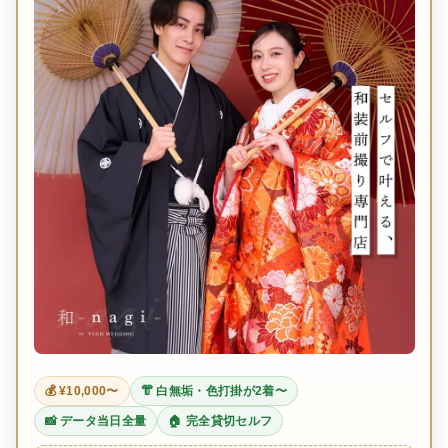
💰 ¥10,000〜
👘 白無垢・色打掛が2着〜
📸 データ当日全量
🏠 完全貸切セルフ