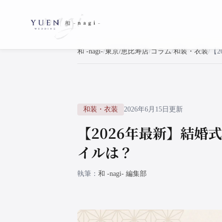
和 -nagi-
東京/恵比寿店
コラム
和装・衣装
和装・衣装
2026年6月15日更新
【2026年最新】結
イルは？
執筆
和 -nagi- 編集部