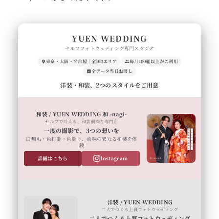
YUEN WEDDING
セルフフォトウェディング専門スタジオ
東京・大阪・名古屋｜全国3エリア
毎月100組以上がご利用
全データ当日お渡し
洋装・和装、2つのスタイルをご用意
和装 / YUEN WEDDING 和 -nagi-
セルフで叶える、和装前撮り専門店
一度の撮影で、3つの想いを
白無垢・色打掛・色掛下、意味の異なる和装を体
験
詳細はこちら
Instagram
洋装 / YUEN WEDDING
二人でつくる上質フォトウェディング
二人でつくる上質フォトウェディング