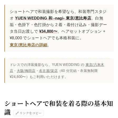
ショートヘアで和装撮影を希望なら、和装専門スタジ
オ
YUEN WEDDING 和 -nagi- 東京/恵比寿店
。白無
垢・色掛下・色打掛から 2 着・着付け込み・撮影デー
タ当日お渡しで
¥34,800〜
、ヘアセットオプション +
¥8,000 でショートヘアでも本格和装に。
東京/恵比寿店の詳細
。
ドレスでの洋装撮影なら、YUEN WEDDING の
東京/六本木
店
・
大阪/梅田店
・
名古屋/栄店
（60 分完結・衣装無制限
¥24,800〜）もご利用いただけます。
ショートヘアで和装を着る際の基本知
識
🔗 リンクをコピー