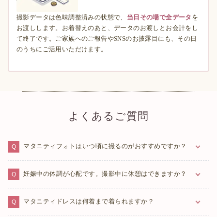
撮影データは色味調整済みの状態で、
当日その場で全データ
を
お渡しします。お着替えのあと、データのお渡しとお会計をし
て終了です。ご家族へのご報告やSNSのお披露目にも、その日
のうちにご活用いただけます。
よくあるご質問
マタニティフォトはいつ頃に撮るのがおすすめですか？
妊娠7ヶ月〜9ヶ月頃（24週〜35週）が、お腹のふくらみもきれ
妊娠中の体調が心配です。撮影中に休憩はできますか？
いに見えるおすすめの時期です。もちろんそれ以外の時期でも
撮影は可能です。お腹の張り具合や体調、ご希望に合わせてお
はい、体調を最優先に、おふたりのペースで休みながらご撮影
マタニティドレスは何着まで着られますか？
選びください。ご不安な場合は公式LINEからお気軽にご相談く
いただけます。完全貸切のプライベート空間ですので、人目を
ださい。