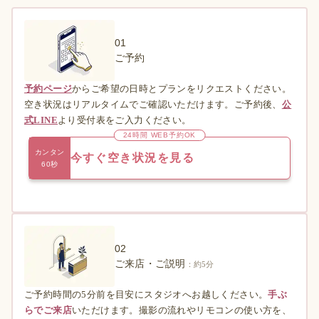
01
ご予約
予約ページ
からご希望の日時とプランをリクエストください。
空き状況はリアルタイムでご確認いただけます。ご予約後、
公
式LINE
より受付表をご入力ください。
24時間 WEB予約OK
カンタン
今すぐ空き状況を見る
60秒
02
ご来店・ご説明
：約5分
ご予約時間の5分前を目安にスタジオへお越しください。
手ぶ
らでご来店
いただけます。撮影の流れやリモコンの使い方を、