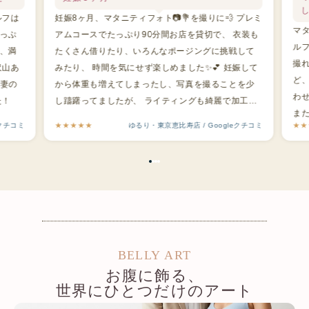
ルフは
妊娠8ヶ月、マタニティフォト📷💐を撮りに💨 プレミ
マ
っぷ
アムコースでたっぷり90分間お店を貸切で、 衣装も
ル
、満
たくさん借りたり、いろんなポージングに挑戦して
撮
沢山あ
みたり、 時間を気にせず楽しめました✨💕 妊娠して
ど
で妻の
から体重も増えてしまったし、写真を撮ることを少
わ
た！
し躊躇ってましたが、 ライティングも綺麗で加工も
ま
さりげなくかけていただけていたので、 仕上がりに
eクチコミ
★★★★★
ゆるり・東京恵比寿店 / Googleクチコミ
★★
あ
大満足でした😭 衣装や小物も豊富で撮っていて楽し
な
かったです！ マタニティフォトきになるな〜と思い
つつ躊躇ってる皆さんにぜひお勧めしたいです！
BELLY ART
お腹に飾る、
世界にひとつだけのアート