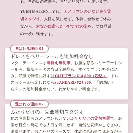
も、その日の体調も、おひとりおひとり違います。
YUEN MATERNITY は、
カメラマンのいない完全貸
切スタジオ
。人目を気にせず、体調に合わせて休み
ながら、
おなかに宿った“今”だけの姿
を、プロ品質
の一枚に残せます。
ドレスもベリーシールも追加料金なし
マタニティドレスは
着替え無制限
、お腹を彩るベリーアートシ
ールも、撮影データの当日全納品も、すべてプラン料金に込
み。私服で気軽に残す
LIGHTプラン ¥14,800（税込）
、ドレ
スもシールも楽しむなら
STANDARD ¥24,800
。「結局いく
ら？」の追加料金がない、わかりやすい料金です。
ふたりだけの、完全貸切スタジオ
他のお客様もカメラマンもいない
ふたりだけの貸切空間
で、お
腹が目立つ時期でも人目を気にせず、自然な表情やしぐさのま
ま残せます。おふたりのペースで、体調に合わせて休みながら