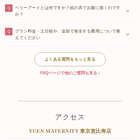
気にせずいつでも休憩いただけます。体調に不安がある場合は
STANDARD・PREMIUM プランでは、マタニティドレスの着替
ベリーアートとは何ですか？絵の具でお腹に描くのです
日程変更も承っております（事前にキャンセル料相当額をデポ
えは無制限です。当日スタジオで実際にドレスをご覧いただき
か？
ジットとしてお支払いいただき、次回ご来店時に撮影料金へ充
ながら、お好みに合わせて自由にお選びいただけます。LIGHT
当いたします）。
プランは私服・お持ち込み衣装での撮影プランとなります。
当スタジオのベリーアートは、絵の具でのペイントではなく、
プラン料金・土日祝や、追加で発生する費用について教
お肌にやさしいシールでお腹を彩るスタイルです。
えてください
STANDARD・PREMIUM プランで1種をお選びいただけます
（お手持ちのシールのお持ち込みも可能です）。手軽に、きれ
プランは3つご用意しています。
いに、マタニティならではの華やかな一枚を残せます。
よくある質問をもっと見る
・LIGHT：¥14,800（税込）／60分／私服・お持ち込み衣装
・STANDARD：¥24,800（税込）／60分／ドレス着替え無制限
FAQページで他のご質問も見る ›
＋ベリーシール1種
・PREMIUM：¥29,800（税込）／90分／STANDARDの内容をた
っぷり90分
いずれもデータ全納品・当日お渡しです。土日祝日は＋
¥8,000（税込）、撮影延長は30分につき＋¥8,000（税込）とな
ります。
アクセス
YUEN MATERNITY 東京恵比寿店