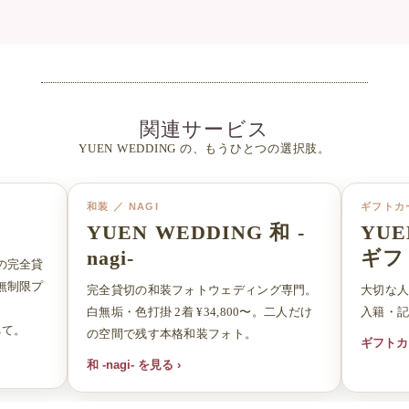
関連サービス
YUEN WEDDING の、もうひとつの選択肢。
和装 ／ NAGI
ギフトカー
YUEN WEDDING 和 -
YUE
nagi-
ギフ
の完全貸
無制限プ
完全貸切の和装フォトウェディング専門。
大切な
は
白無垢・色打掛 2着 ¥34,800〜。二人だけ
入籍・
べて。
の空間で残す本格和装フォト。
ギフトカ
和 -nagi- を見る ›