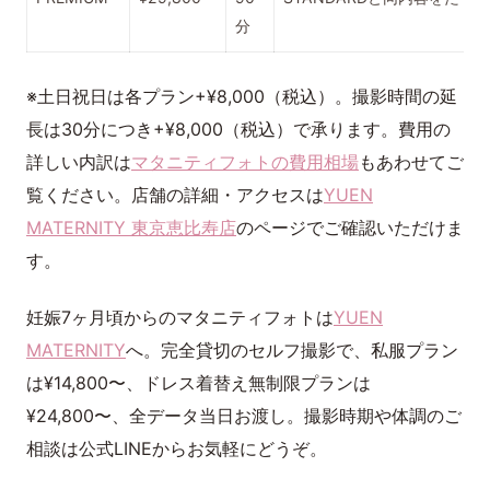
分
※土日祝日は各プラン+¥8,000（税込）。撮影時間の延
長は30分につき+¥8,000（税込）で承ります。費用の
詳しい内訳は
マタニティフォトの費用相場
もあわせてご
覧ください。店舗の詳細・アクセスは
YUEN
MATERNITY 東京恵比寿店
のページでご確認いただけま
す。
妊娠7ヶ月頃からのマタニティフォトは
YUEN
MATERNITY
へ。完全貸切のセルフ撮影で、私服プラン
は¥14,800〜、ドレス着替え無制限プランは
¥24,800〜、全データ当日お渡し。撮影時期や体調のご
相談は公式LINEからお気軽にどうぞ。