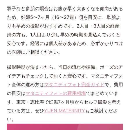
双子など多胎の場合はお腹が早く大きくなる傾向がある
ため、妊娠5〜7ヶ月（16〜27週）頃を目安に、単胎よ
りも早めの撮影がおすすめです。2人目・3人目の経産
婦の方も、1人目より少し早めの時期を見込んでおくと
安心です。経過には個人差があるため、必ずかかりつけ
の医師にご相談ください。
撮影時期が決まったら、当日の流れや準備、ポーズのア
イデアもチェックしておくと安心です。マタニティフォ
ト全体の進め方は
マタニティフォト完全ガイド
で、費用
の目安は
マタニティフォトの費用相場
でまとめていま
す。東京・恵比寿で妊娠7ヶ月頃からセルフ撮影を考え
ている方は、ぜひ
YUEN MATERNITY
もご検討くださ
い。