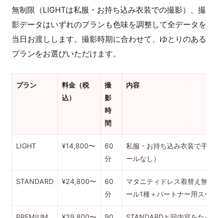
無制限（LIGHTは私服・お持ち込み衣装での撮影）、撮
影データはいずれのプランも色味を調整して全データを
当日お渡しします。撮影時期に合わせて、ゆとりのある
プランをお選びいただけます。
プラン
料金（税
撮
内容
込）
影
時
間
LIGHT
¥14,800〜
60
私服・お持ち込み衣装で手軽
分
ールなし）
STANDARD
¥24,800〜
60
マタニティドレス着替え無制
分
ール1種＋パートナー用スー
PREMIUM
¥29,800〜
90
STANDARDと同内容をたっぷ