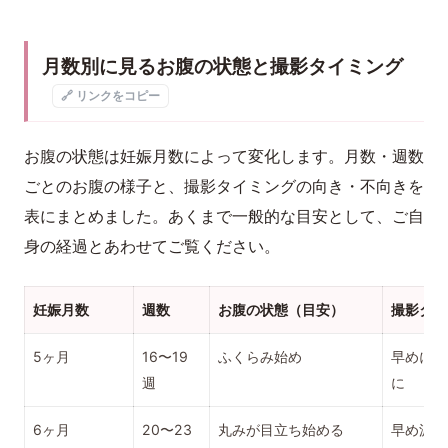
月数別に見るお腹の状態と撮影タイミング
🔗 リンクをコピー
お腹の状態は妊娠月数によって変化します。月数・週数
ごとのお腹の様子と、撮影タイミングの向き・不向きを
表にまとめました。あくまで一般的な目安として、ご自
身の経過とあわせてご覧ください。
妊娠月数
週数
お腹の状態（目安）
撮影タイ
5ヶ月
16〜19
ふくらみ始め
早めに残
週
に
6ヶ月
20〜23
丸みが目立ち始める
早め派に