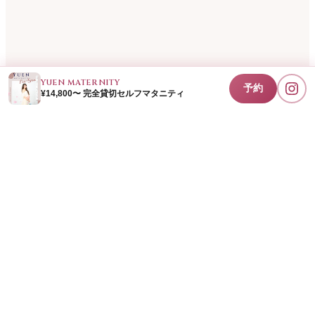
YUEN MATERNITY
予約
¥14,800〜 完全貸切セルフマタニティ
マタニティフォト専門スタジオ
スタジオ
東京/恵比寿店
（
詳細
/
アクセス
）
大阪/梅田店
（
詳細
/
アクセス
）