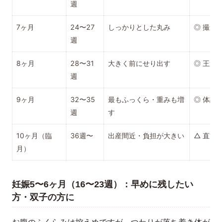
週
7ヶ月
24〜27
しっかりとした丸み
◎ 撮影
週
8ヶ月
28〜31
大きく前にせり出す
◎ 王道
週
9ヶ月
32〜35
最もふっくら・重みも増
◎ 体調
週
す
10ヶ月（臨
36週〜
出産間近・負担が大きい
△ 直前
月）
妊娠5〜6ヶ月（16〜23週）：早めに残したい
方・双子の方に
お腹のふくらみは控えめですが、つわりが落ち着き体が