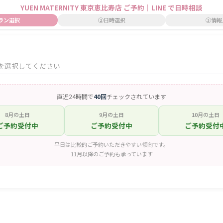
YUEN MATERNITY 東京恵比寿店 ご予約｜LINE で日時相談
ラン選択
②日時選択
③情報
店
ンを選択してください
直近24時間で
40回
チェックされています
8月の土日
9月の土日
10月の土日
ご予約受付中
ご予約受付中
ご予約受付
平日は比較的ご予約いただきやすい傾向です。
11月以降のご予約も承っています