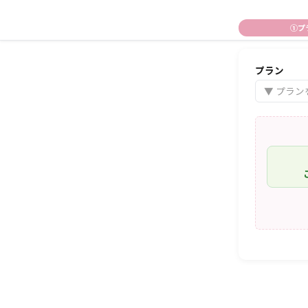
①プ
マタニティフォトのご予約｜YUEN MATERNITY 東京恵比寿
プラン
▼ プラ