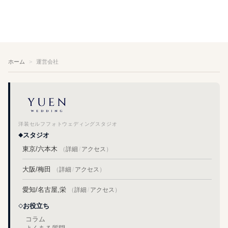
ホーム
運営会社
洋装セルフフォトウェディングスタジオ
スタジオ
東京/六本木
（
詳細
/
アクセス
）
大阪/梅田
（
詳細
/
アクセス
）
愛知/名古屋,栄
（
詳細
/
アクセス
）
お役立ち
コラム