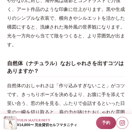
やかなのに対し、海外風は陰影とコントラストで力強
く、アート作品のような印象に仕上がります。黒や生成
りのシンプルな衣装で、横向きやシルエットを活かした
構図にすると、洗練された海外風の世界観になります。
光を一方向から当てて陰をつくると、より雰囲気が出ま
す。
自然体（ナチュラル）なおしゃれさを出すコツは
ありますか？
自然体のおしゃれさは「作り込みすぎないこと」がコツ
です。きっちりポーズを決めるより、お腹に手を添えて
笑い合う、窓の外を見る、ふたりで会話するといった日
常の一瞬を切り取ると、肩の力が抜けたおしゃれな雰囲
気になります。色味はくすみカラーや白で軽くまとめ、
YUEN MATERNITY
予約
¥14,800〜 完全貸切セルフマタニティ
やわらかい自然光で撮ると、温かみのある今っぽい一枚