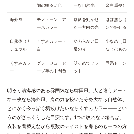
調の明るい色
一な自然光
余白重視）
海外風
モノトーン・ア
陰影を効かせ
ほぼ無し（ラ
ースカラー
た一方向の光
ンで魅せる）
自然体（ナ
くすみカラー・
やわらかい日
少なめ（日常
チュラル）
白
常の光
なじむもの）
くすみカラ
グレージュ・セ
明るめでフラ
同系トーンで
ー
ージ等の中間色
ット
一
明るく清潔感のある雰囲気なら韓国風、人と違うアート
な一枚なら海外風、肩の力を抜いた等身大なら自然体、
とにかく今っぽく垢抜けたいならくすみカラー——とい
うのがざっくりした目安です。1つに絞れない場合は、
衣装を着替えながら複数のテイストを撮るのも一つの方