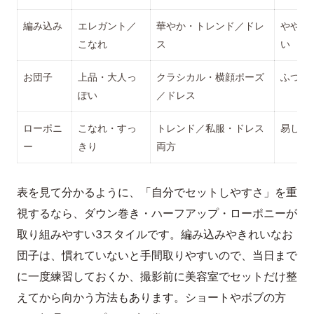
編み込み
エレガント／
華やか・トレンド／ドレ
やや難
こなれ
ス
い
お団子
上品・大人っ
クラシカル・横顔ポーズ
ふつう
ぽい
／ドレス
ローポニ
こなれ・すっ
トレンド／私服・ドレス
易しい
ー
きり
両方
表を見て分かるように、「自分でセットしやすさ」を重
視するなら、ダウン巻き・ハーフアップ・ローポニーが
取り組みやすい3スタイルです。編み込みやきれいなお
団子は、慣れていないと手間取りやすいので、当日まで
に一度練習しておくか、撮影前に美容室でセットだけ整
えてから向かう方法もあります。ショートやボブの方