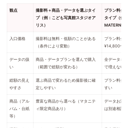
観点
撮影料＋商品・データを選ぶタイ
プラン料金
プ（例：こども写真館スタジオア
タイプ（例：
リス）
MATERNIT
入口価格
撮影料は無料・低額のことがある
プラン料金（Y
（条件により変動）
¥14,800〜）
データの扱
商品・データプランを選んで購入
全データを
い
（範囲で総額が変わる）
で増えない
総額の見え
選ぶ商品で変わるため撮影後に確
プラン料金
やすさ
定しやすい
すい
商品（アル
豊富な商品から選べる（マタニテ
データお渡
バム・台紙
ィ限定商品あり）
は別途相談
等）