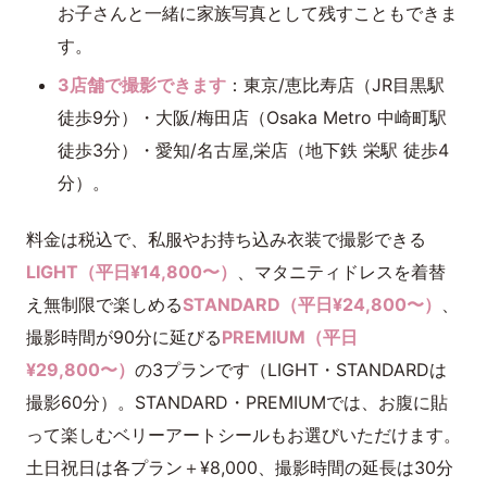
お子さんと一緒に家族写真として残すこともできま
す。
3店舗で撮影できます
：東京/恵比寿店（JR目黒駅
徒歩9分）・大阪/梅田店（Osaka Metro 中崎町駅
徒歩3分）・愛知/名古屋,栄店（地下鉄 栄駅 徒歩4
分）。
料金は税込で、私服やお持ち込み衣装で撮影できる
LIGHT（平日¥14,800〜）
、マタニティドレスを着替
え無制限で楽しめる
STANDARD（平日¥24,800〜）
、
撮影時間が90分に延びる
PREMIUM（平日
¥29,800〜）
の3プランです（LIGHT・STANDARDは
撮影60分）。STANDARD・PREMIUMでは、お腹に貼
って楽しむベリーアートシールもお選びいただけます。
土日祝日は各プラン＋¥8,000、撮影時間の延長は30分