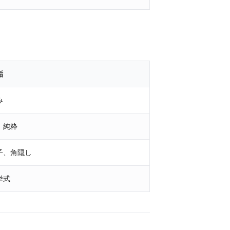
垢
み
、純粋
子、角隠し
挙式