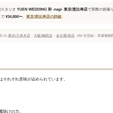
門スタジオ
YUEN WEDDING 和 -nagi- 東京/恵比寿店
で実際の前撮り
しで
¥34,800〜
。
東京/恵比寿店の詳細
。
G の
東京/六本木店
・
大阪/梅田店
・
名古屋/栄店
（60 分完結・衣装無制
はそれぞれ意味が込められています。
魔除けの力。