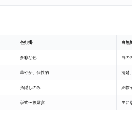
色打掛
白無
多彩な色
白の
華やか、個性的
清楚
角隠しのみ
綿帽
挙式〜披露宴
主に