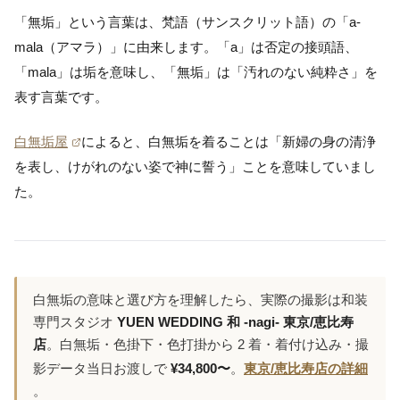
「無垢」という言葉は、梵語（サンスクリット語）の「a-
mala（アマラ）」に由来します。「a」は否定の接頭語、
「mala」は垢を意味し、「無垢」は「汚れのない純粋さ」を
表す言葉です。
白無垢屋
によると、白無垢を着ることは「新婦の身の清浄
を表し、けがれのない姿で神に誓う」ことを意味していまし
た。
白無垢の意味と選び方を理解したら、実際の撮影は和装
専門スタジオ
YUEN WEDDING 和 -nagi- 東京/恵比寿
店
。白無垢・色掛下・色打掛から 2 着・着付け込み・撮
影データ当日お渡しで
¥34,800〜
。
東京/恵比寿店の詳細
。