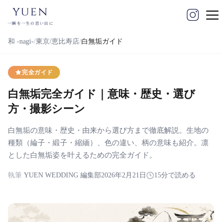
yuen
一瞬を一生の思い出に
和 -nagi-
東京/恵比寿店
白無垢ガイド
完全ガイド
白無垢完全ガイド｜意味・歴史・選び
方・撮影シーン
白無垢の意味・歴史・由来から選び方まで徹底解説。生地の
種類（綸子・緞子・縮緬）、色の違い、柄の意味も紹介。凛
とした白無垢姿を叶えるための完全ガイド。
執筆
YUEN WEDDING 編集部
2026年2月21日
15分で読める