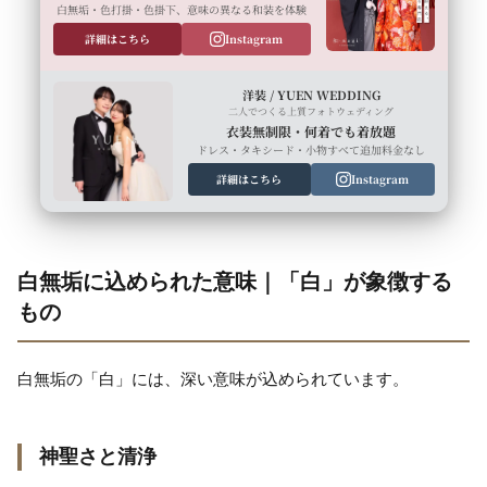
白無垢・色打掛・色掛下、意味の異なる和装を体験
詳細はこちら
Instagram
洋装 / YUEN WEDDING
二人でつくる上質フォトウェディング
衣装無制限・何着でも着放題
ドレス・タキシード・小物すべて追加料金なし
詳細はこちら
Instagram
白無垢に込められた意味｜「白」が象徴する
もの
白無垢の「白」には、深い意味が込められています。
神聖さと清浄