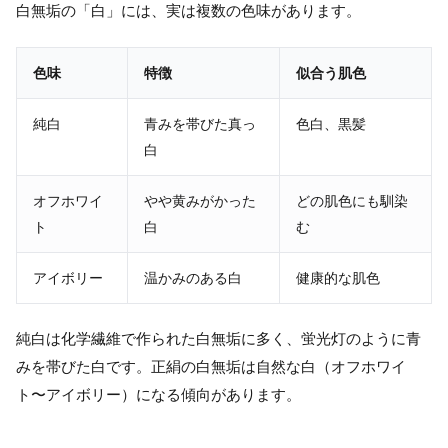
白無垢の「白」には、実は複数の色味があります。
色味
特徴
似合う肌色
純白
青みを帯びた真っ
色白、黒髪
白
オフホワイ
やや黄みがかった
どの肌色にも馴染
ト
白
む
アイボリー
温かみのある白
健康的な肌色
純白は化学繊維で作られた白無垢に多く、蛍光灯のように青
みを帯びた白です。正絹の白無垢は自然な白（オフホワイ
ト〜アイボリー）になる傾向があります。