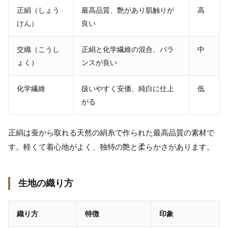
正絹（しょう
最高品質、艶があり肌触りが
高
けん）
良い
交織（こうし
正絹と化学繊維の混合、バラ
中
ょく）
ンスが良い
化学繊維
扱いやすく安価、純白に仕上
低
がる
正絹は蚕から取れる天然の絹糸で作られた最高品質の素材で
す。軽くて着心地がよく、独特の艶と柔らかさがあります。
生地の織り方
織り方
特徴
印象