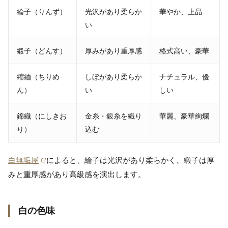
綸子（りんず）
光沢があり柔らか
華やか、上品
い
緞子（どんす）
厚みがあり重厚感
格式高い、豪華
縮緬（ちりめ
しぼがあり柔らか
ナチュラル、優
ん）
い
しい
錦織（にしきお
金糸・銀糸を織り
華麗、豪華絢爛
り）
込む
白無垢屋
によると、綸子は光沢があり柔らかく、緞子は厚
みと重厚感があり高級感を演出します。
白の色味