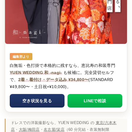
編集部より
白無垢・色打掛で本格的に残すなら、恵比寿の和装専門
YUEN WEDDING 和 -nagi-
も候補に。完全貸切セルフ
で、
2着・着付け・データ込み ¥34,800〜
(STANDARD
¥49,800〜・土日祝+¥10,000)。
空き状況を見る
LINEで相談
ドレスでの洋装撮影なら、YUEN WEDDING の
東京/六本木
店
・
大阪/梅田店
・
名古屋/栄店
（60 分完結・衣装無制限