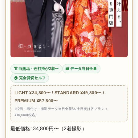
👘 白無垢・色打掛が2着〜
📸 データ当日全量
🏠 完全貸切セルフ
LIGHT ¥34,800〜 / STANDARD ¥49,800〜 /
PREMIUM ¥57,800〜
※2着・着付け・撮影データ当日全量込/土日祝は各プラン +
¥10,000(税込)
最低価格: 34,800円〜（2着撮影）