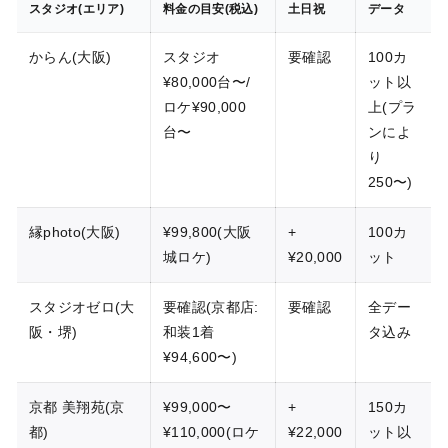
スタジオ(エリア)
料金の目安(税込)
土日祝
データ
からん(大阪)
スタジオ
要確認
100カ
¥80,000台〜/
ット以
ロケ¥90,000
上(プラ
台〜
ンによ
り
250〜)
縁photo(大阪)
¥99,800(大阪
+
100カ
城ロケ)
¥20,000
ット
スタジオゼロ(大
要確認(京都店:
要確認
全デー
阪・堺)
和装1着
タ込み
¥94,600〜)
京都 美翔苑(京
¥99,000〜
+
150カ
都)
¥110,000(ロケ
¥22,000
ット以