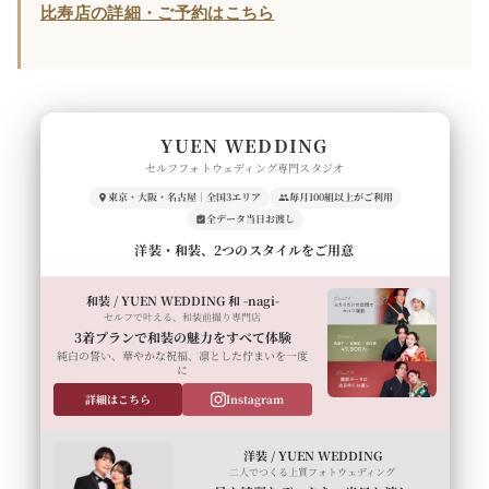
比寿店の詳細・ご予約はこちら
YUEN WEDDING
セルフフォトウェディング専門スタジオ
東京・大阪・名古屋｜全国3エリア
毎月100組以上がご利用
全データ当日お渡し
洋装・和装、2つのスタイルをご用意
和装 / YUEN WEDDING 和 -nagi-
セルフで叶える、和装前撮り専門店
3着プランで和装の魅力をすべて体験
純白の誓い、華やかな祝福、凛とした佇まいを一度
に
詳細はこちら
Instagram
洋装 / YUEN WEDDING
二人でつくる上質フォトウェディング