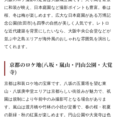
に和装が映え、日本庭園など撮影ポイントも豊富。春は
桜、冬は梅が楽しめます。広大な日本庭園がある万博記
念公園(吹田市)も四季の自然が美しく人気です。レトロ
な近代建築を背景にしたいなら、大阪中央公会堂などが
並ぶ中之島エリアが海外風のおしゃれな雰囲気を演出し
てくれます。
京都のロケ地(八坂・嵐山・円山公園・大覚
寺)
京都は和装ロケ地の宝庫です。八坂の五重塔を望む東
山・八坂庚申堂エリアは京都らしい街並みが魅力で、祇
園は規制により午前中のみ撮影可となる場合がありま
す。嵐山は渡月橋や竹林の小径が定番で、春の桜・初夏
の新緑・秋の紅葉が楽しめます。円山公園や大覚寺は色