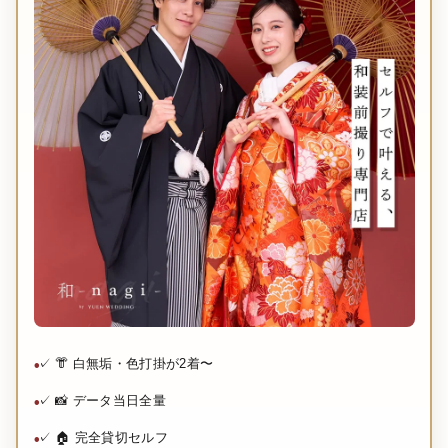
✓ 👘 白無垢・色打掛が2着〜
✓ 📸 データ当日全量
✓ 🏠 完全貸切セルフ