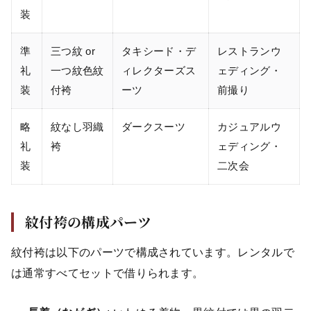
装
準
三つ紋 or
タキシード・デ
レストランウ
礼
一つ紋色紋
ィレクターズス
ェディング・
装
付袴
ーツ
前撮り
略
紋なし羽織
ダークスーツ
カジュアルウ
礼
袴
ェディング・
装
二次会
紋付袴の構成パーツ
紋付袴は以下のパーツで構成されています。レンタルで
は通常すべてセットで借りられます。