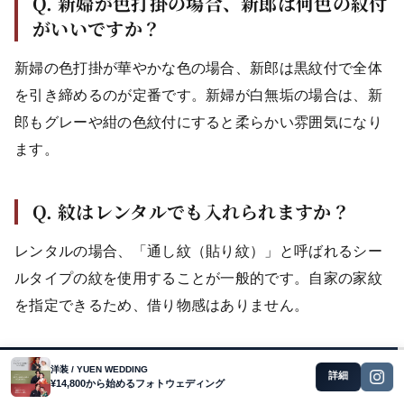
Q. 新婦が色打掛の場合、新郎は何色の紋付
がいいですか？
新婦の色打掛が華やかな色の場合、新郎は黒紋付で全体
を引き締めるのが定番です。新婦が白無垢の場合は、新
郎もグレーや紺の色紋付にすると柔らかい雰囲気になり
ます。
Q. 紋はレンタルでも入れられますか？
レンタルの場合、「通し紋（貼り紋）」と呼ばれるシー
ルタイプの紋を使用することが一般的です。自家の家紋
を指定できるため、借り物感はありません。
Q. 紋付袴の着崩れを防ぐコツは？
洋装 / YUEN WEDDING
詳細
¥14,800から始めるフォトウェディング