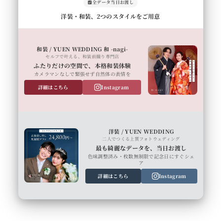
全データ当日お渡し
洋装・和装、2つのスタイルをご用意
和装 / YUEN WEDDING 和 -nagi-
セルフで叶える、和装前撮り専門店
ふたりだけの空間で、本格和装体験
カメラマンなしで緊張せず自然体の表情を
詳細はこちら
Instagram
洋装 / YUEN WEDDING
二人でつくる上質フォトウェディング
最も綺麗なデータを、当日お渡し
色味調整済み・枚数無制限で記念日にすぐシェ
ア
詳細はこちら
Instagram