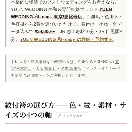
本格的な和装でのフォトウェディングをお考えなら、
YUEN WEDDING の和装専門姉妹ブランド
YUEN
WEDDING 和 -nagi- 東京/恵比寿店
。白無垢・色掛下・
色打掛から2着お選びいただけて、着付け・小物・全デ
ータ込みで
¥34,800〜
。JR 恵比寿駅10分・JR 目黒駅9
分。
YUEN WEDDING 和 -nagi- の詳細・予約する
。
ドレスでの洋装撮影をご希望の方は、YUEN WEDDING の
東
京/六本木店
・
大阪/梅田店
・
名古屋/栄店
（ドレス・タキシード
無制限 ¥24,800〜）をご利用いただけます。
紋付袴の選び方——色・紋・素材・サ
イズの4つの軸
🔗 リンクをコピー