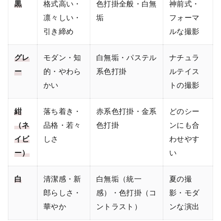
黒
格式高い・
色打掛全般・白無
神前式・
凛々しい・
垢
フォーマ
引き締め
ルな撮影
グレ
モダン・知
白無垢・パステル
ナチュラ
ー
的・やわら
系色打掛
ルテイス
かい
トの撮影
紺
落ち着き・
赤系色打掛・金系
どのシー
（ネ
品格・若々
色打掛
ンにも合
イビ
しさ
わせやす
ー）
い
白
清潔感・新
白無垢（統一
夏の撮
郎らしさ・
感）・色打掛（コ
影・モダ
華やか
ントラスト）
ンな演出