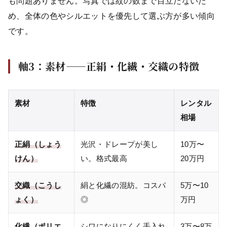
も問題ありません。写真では紋の数まで目立たないた
め、全体の色やシルエットを優先して選ぶ方が多い傾向
です。
軸3：素材——正絹・化繊・交織の特徴
素材
特徴
レンタル
相場
正絹（しょう
光沢・ドレープが美し
10万〜
けん）
い。格式最高
20万円
交織（こうし
絹と化繊の混紡。コスパ
5万〜10
ょく）
◎
万円
化繊（ポリエ
シワになりにくく手入れ
3万〜8万