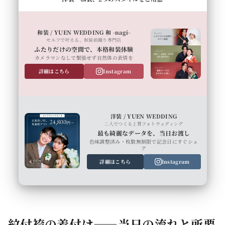
和装 / YUEN WEDDING 和 -nagi-
セルフで叶える、和装前撮り専門店
ふたりだけの空間で、本格和装体験
カメラマンなしで緊張せず自然体の表情を
詳細はこちら
Instagram
洋装 / YUEN WEDDING
二人でつくる上質フォトウェディング
最も綺麗なデータを、当日お渡し
色味調整済み・枚数無制限で記念日にすぐシェ
ア
詳細はこちら
Instagram
紋付袴の着付け——当日の流れと所要