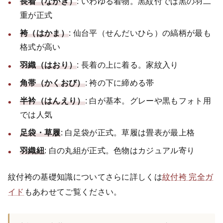
長着（ながぎ）
: いわゆる着物。黒紋付では黒の羽二
重が正式
袴（はかま）
: 仙台平（せんだいひら）の縞柄が最も
格式が高い
羽織（はおり）
: 長着の上に着る。家紋入り
角帯（かくおび）
: 袴の下に締める帯
半衿（はんえり）
: 白が基本。グレーや黒もフォト用
では人気
足袋・草履
: 白足袋が正式。草履は畳表が最上格
羽織紐
: 白の丸組が正式。色物はカジュアル寄り
紋付袴の基礎知識についてさらに詳しくは
紋付袴 完全ガ
イド
もあわせてご覧ください。