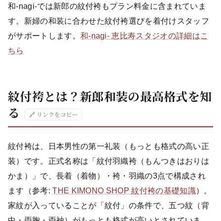
和-nagi-では新郎の紋付袴もプラン料金に含まれていま
す。新婦の和装に合わせた紋付袴選びを着付けスタッフ
がサポートします。
和-nagi- 恵比寿スタジオの詳細はこ
ちら
紋付袴とは？新郎和装の最高格式を知
る
🔗 リンクをコピー
紋付袴は、日本男性の第一礼装（もっとも格式の高い正
装）です。正式名称は「紋付羽織袴（もんつきはおりは
かま）」で、長着（着物）・袴・羽織の3点で構成され
ます（参考:
THE KIMONO SHOP 紋付袴の基礎知識
）。
家紋が入っていることが「紋付」の条件で、五つ紋（背
中・両胸・両袖）がもっとも格式が高いとされていま