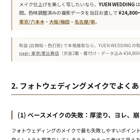
メイク仕上げを美しく写したいなら、
YUEN WEDDING
は
間。色味調整済みの撮影データを当日お渡しで
¥24,800
東京/六本木
・
大阪/梅田
・
名古屋/栄
。
和装 (白無垢・色打掛) で本格撮影なら、YUEN WEDDING
nagi- 東京/恵比寿店
（衣装2着・着付け・データ込み ¥34,8
2. フォトウェディングメイクでよく
(1) ベースメイクの失敗：厚塗り、ヨレ、
フォトウェディングのメイクで最も失敗しやすいポイン
良くしようと厚塗りしてしまうと、かえって老けて見え