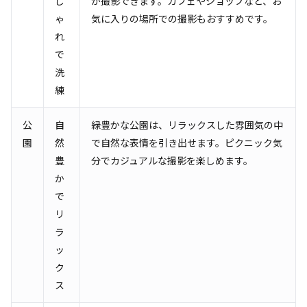
し
が撮影できます。カフェやショップなど、お
ゃ
気に入りの場所での撮影もおすすめです。
れ
で
洗
練
公
自
緑豊かな公園は、リラックスした雰囲気の中
園
然
で自然な表情を引き出せます。ピクニック気
豊
分でカジュアルな撮影を楽しめます。
か
で
リ
ラ
ッ
ク
ス