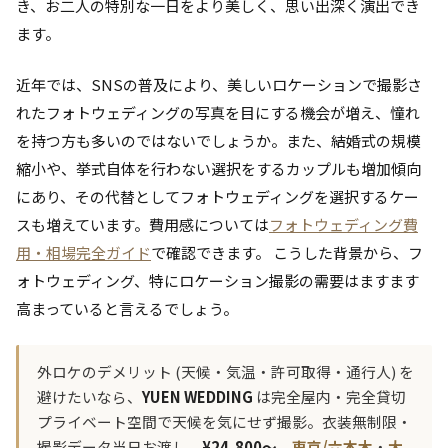
き、お二人の特別な一日をより美しく、思い出深く演出でき
ます。
近年では、SNSの普及により、美しいロケーションで撮影さ
れたフォトウェディングの写真を目にする機会が増え、憧れ
を持つ方も多いのではないでしょうか。また、結婚式の規模
縮小や、挙式自体を行わない選択をするカップルも増加傾向
にあり、その代替としてフォトウェディングを選択するケー
スも増えています。費用感については
フォトウェディング費
用・相場完全ガイド
で確認できます。 こうした背景から、フ
ォトウェディング、特にロケーション撮影の需要はますます
高まっていると言えるでしょう。
外ロケのデメリット (天候・気温・許可取得・通行人) を
避けたいなら、
YUEN WEDDING
は完全屋内・完全貸切
プライベート空間で天候を気にせず撮影。衣装無制限・
撮影データ当日お渡し、
¥24,800〜
。
東京/六本木
・
大