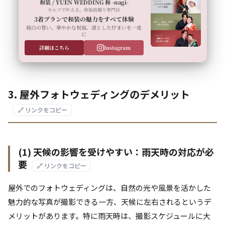
和装 / YUEN WEDDING 和 -nagi-
セルフで叶える、和装前撮り専門店
3着プランで和装の魅力をすべて体験
純白の誓い、華やかな祝福、凛とした佇まいを一度
に
詳細はこちら
Instagram
3. 屋外フォトウェディングのデメリット
🔗 リンクをコピー
(1) 天候の影響を受けやすい：雨天時の対応が必
要
🔗 リンクをコピー
屋外でのフォトウェディングは、自然の光や風景を活かした
魅力的な写真が撮影できる一方、天候に左右されるというデ
メリットがあります。特に雨天時は、撮影スケジュールに大