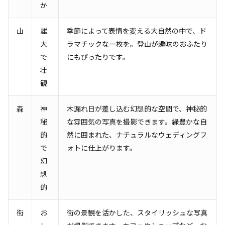
か
山
雄
季節によって表情を変える大自然の中で、ド
大
ラマチックな一枚を。登山が趣味のおふたり
で
にもぴったりです。
壮
観
森
神
木漏れ日が差し込む幻想的な空間で、神秘的
秘
な雰囲気の写真を撮影できます。緑豊かな自
的
然に囲まれた、ナチュラルなウェディングフ
で
ォトに仕上がります。
幻
想
的
街
お
街の景観を活かした、スタイリッシュな写真