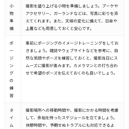
小
撮影を盛り上げる小物を準備しましょう。ブーケや
物
アクセサリー、ガーランドなどは、写真に彩りを添
準
えてくれます。また、天候の変化に備えて、日傘や
備
上着なども用意しておくと安心です。
ポ
事前にポージングのイメージトレーニングをしてお
ー
きましょう。雑誌やウェブサイトなどを参考に、自
ジ
然な笑顔やポーズを練習しておくと、撮影当日にス
ン
ムーズに撮影が進みます。カメラマンとの打ち合わ
グ
せで希望のポーズを伝えておくのも良いでしょう。
の
練
習
タ
撮影場所への移動時間や、撮影にかかる時間を考慮
イ
して、余裕を持ったスケジュールを立てましょう。
ム
休憩時間や、予期せぬトラブルにも対応できるよ