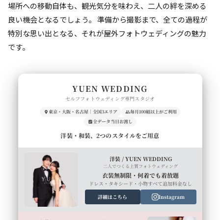
場所への移動自体も、観光気分を味わえ、二人の絆を深める
良い機会となるでしょう。 準備から撮影まで、全ての過程が
特別な思い出となる、それが屋外フォトウェディングの魅力
です。
YUEN WEDDING
セルフフォトウェディング専門スタジオ
東京・大阪・名古屋｜全国3エリア
毎月100組以上がご利用
全データ当日お渡し
洋装・和装、2つのスタイルをご用意
洋装 / YUEN WEDDING
二人でつくる上質フォトウェディング
衣装無制限・何着でも着放題
ドレス・タキシード・小物すべて追加料金なし
詳細はこちら
Instagram