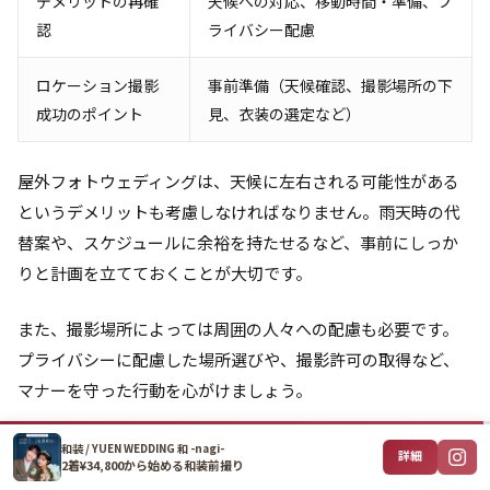
デメリットの再確
天候への対応、移動時間・準備、プ
認
ライバシー配慮
ロケーション撮影
事前準備（天候確認、撮影場所の下
成功のポイント
見、衣装の選定など）
屋外フォトウェディングは、天候に左右される可能性がある
というデメリットも考慮しなければなりません。雨天時の代
替案や、スケジュールに余裕を持たせるなど、事前にしっか
りと計画を立てておくことが大切です。
また、撮影場所によっては周囲の人々への配慮も必要です。
プライバシーに配慮した場所選びや、撮影許可の取得など、
マナーを守った行動を心がけましょう。
これらのポイントを踏まえ、自分たちにぴったりのロケーシ
和装 / YUEN WEDDING 和 -nagi-
詳細
2着¥34,800から始める和装前撮り
ョンを選び、素敵な写真を残しましょう。フォトウェディン