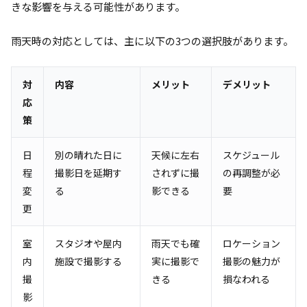
きな影響を与える可能性があります。
雨天時の対応としては、主に以下の3つの選択肢があります。
対
内容
メリット
デメリット
応
策
日
別の晴れた日に
天候に左右
スケジュール
程
撮影日を延期す
されずに撮
の再調整が必
変
る
影できる
要
更
室
スタジオや屋内
雨天でも確
ロケーション
内
施設で撮影する
実に撮影で
撮影の魅力が
撮
きる
損なわれる
影