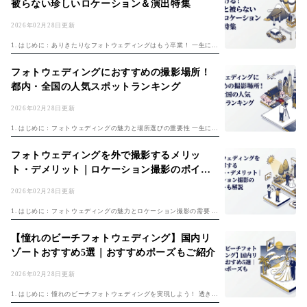
被らない珍しいロケーション＆演出特集
2026年02月28日更新
1. はじめに：ありきたりなフォトウェディングはもう卒業！ 一生に一
度の大切な思い出となるフォトウェディング。せっかくなら、ありき
たりな写真ではなく、お二人らしい、とっておきの写真を残したいで
フォトウェディングにおすすめの撮影場所！
すよね。...
都内・全国の人気スポットランキング
2026年02月28日更新
1. はじめに：フォトウェディングの魅力と場所選びの重要性 一生に一
度の結婚式。その大切な瞬間を写真という形で永遠に残すフォトウェ
ディングは、近年ますます人気が高まっています。 挙式とは別に、ま
フォトウェディングを外で撮影するメリッ
たは挙...
ト・デメリット｜ロケーション撮影のポイン
トも解説
2026年02月28日更新
1. はじめに：フォトウェディングの魅力とロケーション撮影の需要 人
生の節目となる結婚式。近年では、従来の結婚式に加え、結婚式の代
わりに写真撮影を行う「フォトウェディング」を選択するカップルが
【憧れのビーチフォトウェディング】国内リ
増えてい...
ゾートおすすめ5選｜おすすめポーズもご紹介
2026年02月28日更新
1. はじめに：憧れのビーチフォトウェディングを実現しよう！ 透き通
るような青い海、どこまでも続く白い砂浜、そして降り注ぐ太陽の