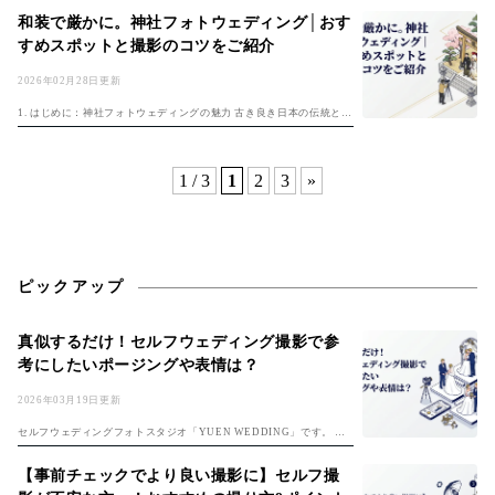
光。そんな絶景の中で、一生に一度の大切な瞬間を写真に残すビーチ
和装で厳かに。神社フォトウェディング│おす
フォトウェ...
すめスポットと撮影のコツをご紹介
2026年02月28日更新
1. はじめに：神社フォトウェディングの魅力 古き良き日本の伝統と荘
厳な雰囲気が漂う神社。近年、そんな神社で和装姿での写真撮影を行
う「神社フォトウェディング」の人気が高まっています。フォトウェ
ディング...
1 / 3
1
2
3
»
ピックアップ
真似するだけ！セルフウェディング撮影で参
考にしたいポージングや表情は？
2026年03月19日更新
セルフウェディングフォトスタジオ「YUEN WEDDING」です。 初
めてのセルフフォト！準備は「セルフ前撮り完全ガイド」、費用は
「フォトウェディング費用ガイド」もチェック。 楽しみな反面、 ・ど
【事前チェックでより良い撮影に】セルフ撮
んな...