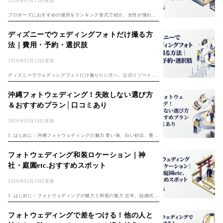
2026年02月23日更新
プロポーズにおすすめの場所をランキング形式で紹介。女性が憧れる
夜景・レストラン・旅行先など、成功するシチュエーションと全国の
おすすめスポットを徹底解説。...
ディズニーでウェディングフォトだけ撮る方
法｜費用・予約・選択肢
2026年02月23日更新
ディズニーでウェディングフォトだけ撮りたい方へ。公式リゾート内
撮影の条件、ディズニードレスで撮影できるスタジオ、費用相場まで
徹底解説。夢のディズニーウェディングを叶える方法をご紹介。...
沖縄フォトウェディング！失敗しない選び方
＆おすすめプラン│口コミあり
2026年06月16日更新
1. はじめに：沖縄フォトウェディングの魅力 青い海、白い砂浜、豊か
な自然が広がる沖縄は、フォトウェディングのロケーションとして大
変人気です。一生に一度の大切な思い出を、美しい沖縄で写真に残し
フォトウェディング和装ロケーション｜神
ませんか...
社・庭園etc.おすすめスポット
2026年02月28日更新
1. はじめに：フォトウェディングの魅力と和装の魅力 近年、結婚式の
スタイルが多様化し、フォトウェディングを選択するカップルが増え
ています。フォトウェディングとは、挙式や披露宴は行わず、写真撮
フォトウェディングで差をつける！他の人と
影を中心...