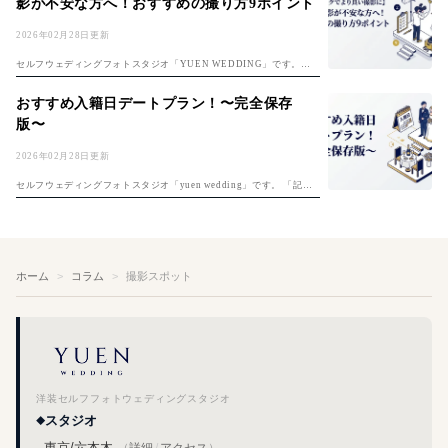
影が不安な方へ！おすすめの撮り方9ポイント
2026年02月28日更新
セルフウェディングフォトスタジオ「YUEN WEDDING」です。セ
ルフ前撮りのコツは「セルフ前撮り完全ガイド」もご覧ください。 セ
ルフ撮影は自分たちで思い通りの撮影ができる反面、上手く撮れるか
おすすめ入籍日デートプラン！〜完全保存
不安な...
版〜
2026年02月28日更新
セルフウェディングフォトスタジオ「yuen wedding」です。 「記念
すべき夫婦1日目、何をしよう？」入籍日の決め方は「入籍日の決め
方完全ガイド」もご覧ください。そんな悩めるプレ夫婦のおふたりに
入...
ホーム
コラム
撮影スポット
洋装セルフフォトウェディングスタジオ
スタジオ
東京/六本木
（
詳細
/
アクセス
）