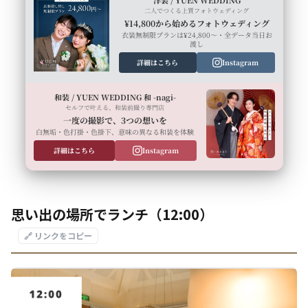
二人でつくる上質フォトウェディング
¥14,800から始めるフォトウェディング
衣装無制限プランは¥24,800〜・全データ当日お
渡し
詳細はこちら
Instagram
和装 / YUEN WEDDING 和 -nagi-
セルフで叶える、和装前撮り専門店
一度の撮影で、3つの想いを
白無垢・色打掛・色掛下、意味の異なる和装を体験
詳細はこちら
Instagram
思い出の場所でランチ（12:00）
🔗 リンクをコピー