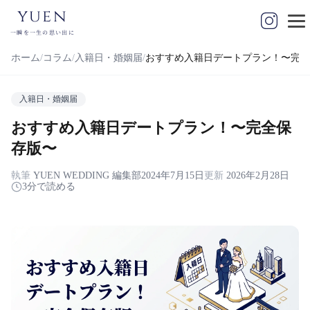
yuen
一瞬を一生の思い出に
ホーム
コラム
入籍日・婚姻届
おすすめ入籍日デートプラン！〜完全
入籍日・婚姻届
おすすめ入籍日デートプラン！〜完全保
存版〜
執筆
YUEN WEDDING 編集部
2024年7月15日
更新
2026年2月28日
3分で読める