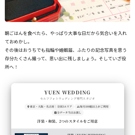
朝ごはんを食べたら、やっぱり大事な日だから気合いを入れ
ておめかし。
その後はおうちでも指輪や婚姻届、ふたりの記念写真を思う
存分たくさん撮って、思い出に残しましょう。そしていざ役
所へ！
YUEN WEDDING
セルフフォトウェディング専門スタジオ
東京・大阪・名古屋｜全国3エリア
毎月100組以上がご利用
全データ当日お渡し
洋装・和装、2つのスタイルをご用意
洋装 / YUEN WEDDING