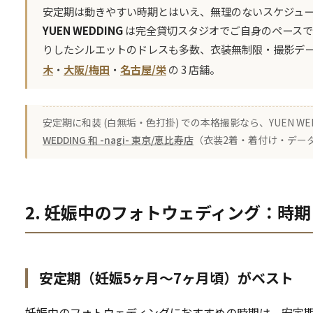
安定期は動きやすい時期とはいえ、無理のないスケジュ
YUEN WEDDING
は完全貸切スタジオでご自身のペースで
りしたシルエットのドレスも多数、衣装無制限・撮影デ
木
・
大阪/梅田
・
名古屋/栄
の 3 店舗。
安定期に和装 (白無垢・色打掛) での本格撮影なら、YUEN W
WEDDING 和 -nagi- 東京/恵比寿店
（衣装2着・着付け・データ込
2. 妊娠中のフォトウェディング：時
安定期（妊娠5ヶ月～7ヶ月頃）がベスト
妊娠中のフォトウェディングにおすすめの時期は、安定期