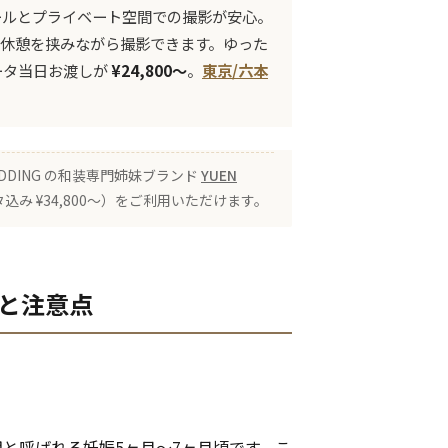
ールとプライベート空間での撮影が安心。
休憩を挟みながら撮影できます。ゆった
ータ当日お渡しが
¥24,800〜
。
東京/六本
EDDING の和装専門姉妹ブランド
YUEN
み ¥34,800〜）をご利用いただけます。
期と注意点
と呼ばれる妊娠5ヶ月～7ヶ月頃です。こ