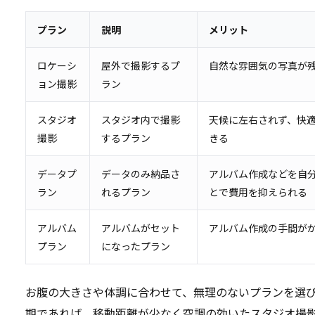
プラン
説明
メリット
ロケーシ
屋外で撮影するプ
自然な雰囲気の写真が
ョン撮影
ラン
スタジオ
スタジオ内で撮影
天候に左右されず、快
撮影
するプラン
きる
データプ
データのみ納品さ
アルバム作成などを自
ラン
れるプラン
とで費用を抑えられる
アルバム
アルバムがセット
アルバム作成の手間が
プラン
になったプラン
お腹の大きさや体調に合わせて、無理のないプランを選
期であれば、移動距離が少なく空調の効いたスタジオ撮