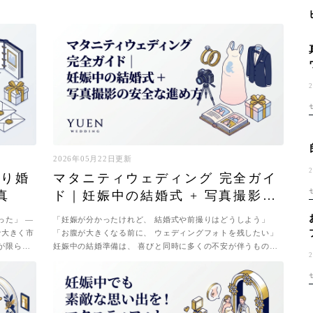
2026年05月22日更新
かり婚
マタニティウェディング 完全ガイ
真
ド｜妊娠中の結婚式 + 写真撮影の
安全な進め方
った」 —
「妊娠が分かったけれど、 結婚式や前撮りはどうしよう」
で大きく市
「お腹が大きくなる前に、 ウェディングフォトを残したい」
が限られ
妊娠中の結婚準備は、 喜びと同時に多くの不安が伴うもので
な
す。 マタニティウェディングは、...