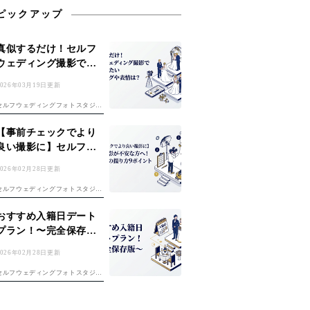
ピックアップ
真似するだけ！セルフ
ウェディング撮影で参
考にしたいポージング
2026年03月19日更新
や表情は？
セルフウェディングフォトスタジオ
「YUEN WEDDING」です。 初め
てのセルフフォト！準備は「セルフ
【事前チェックでより
前撮り完全ガイド」、費用は「フォ
良い撮影に】セルフ撮
トウェディング費用ガイド」もチェ
影が不安な方へ！おす
ック。 楽しみな反面、 ・どんな...
2026年02月28日更新
すめの撮り方9ポイント
セルフウェディングフォトスタジオ
「YUEN WEDDING」です。セル
フ前撮りのコツは「セルフ前撮り完
おすすめ入籍日デート
全ガイド」もご覧ください。 セル
プラン！〜完全保存
フ撮影は自分たちで思い通りの撮影
版〜
ができる反面、上手く撮れるか不安
2026年02月28日更新
...
セルフウェディングフォトスタジオ
「yuen wedding」です。 「記念す
べき夫婦1日目、何をしよう？」入
籍日の決め方は「入籍日の決め方完