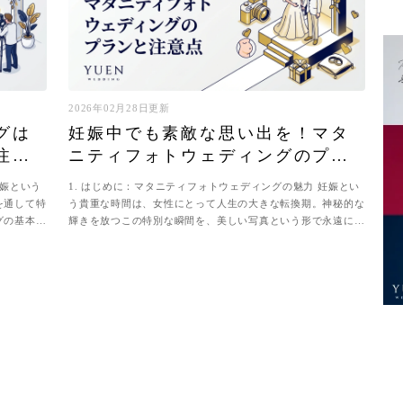
2026年02月28日更新
グは
妊娠中でも素敵な思い出を！マタ
注意
ニティフォトウェディングのプラ
ンと注意点
妊娠という
1. はじめに：マタニティフォトウェディングの魅力 妊娠とい
を通して特
う貴重な時間は、女性にとって人生の大きな転換期。神秘的な
グの基本に
輝きを放つこの特別な瞬間を、美しい写真という形で永遠に残
しておきませんか？マタニティ...