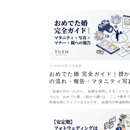
2026年05月22日更新
おめでた婚 完全ガイド｜授
の流れ・報告・マタニティ写
「妊娠が分かったから、 結婚を前倒しすることにな
そんな「おめでた婚」 (授かり婚) は、 ここ十数年
民権を得たライフスタイルです。 結婚式の準備時間
る、 衣装選びにマタニ...