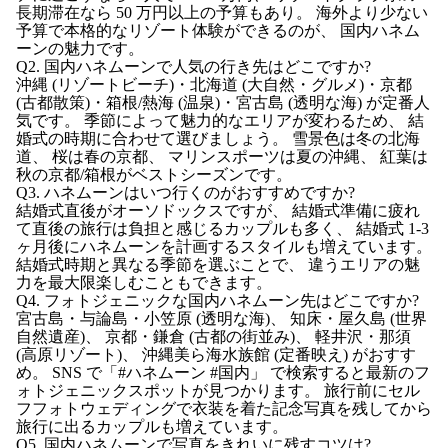
長期滞在なら 50 万円以上の予算もあり。 海外より少ない
予算で本格的なリゾート体験ができるのが、 国内ハネム
ーンの魅力です。
Q2. 国内ハネムーンで人気の行き先はどこですか?
沖縄 (リゾートビーチ)・北海道 (大自然・グルメ)・京都
(古都散策)・箱根/熱海 (温泉)・宮古島 (透明な海) が定番人
気です。 季節によって魅力的なエリアが変わるため、 結
婚式の時期に合わせて選びましょう。 雪景色は冬の北海
道、 桜は春の京都、 マリンスポーツは夏の沖縄、 紅葉は
秋の京都/箱根がベストシーズンです。
Q3. ハネムーンはいつ行くのがおすすめですか?
結婚式直後がオーソドックスですが、 結婚式準備に疲れ
て直後の旅行は負担と感じるカップルも多く、 結婚式 1-3
ヶ月後にハネムーンを計画するスタイルも増えています。
結婚式時期と異なる季節を選ぶことで、 違うエリアの魅
力を最大限楽しむこともできます。
Q4. フォトジェニックな国内ハネムーン先はどこですか?
宮古島・与論島・小笠原 (透明な海)、 知床・屋久島 (世界
自然遺産)、 京都・鎌倉 (古都の街並み)、 軽井沢・那須
(高原リゾート)、 沖縄美ら海水族館 (定番映え) がおすす
め。 SNS で「#ハネムーン #国内」 で検索すると最新のフ
ォトジェニックスポットが見つかります。 旅行前にセル
フフォトウェディングで衣装を着た記念写真を残してから
旅行に出るカップルも増えています。
Q5. 国内ハネムーンで写真をきれいに残すコツは?