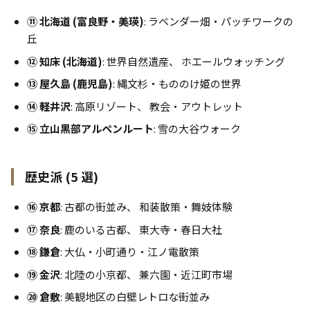
⑪ 北海道 (富良野・美瑛)
: ラベンダー畑・パッチワークの
丘
⑫ 知床 (北海道)
: 世界自然遺産、 ホエールウォッチング
⑬ 屋久島 (鹿児島)
: 縄文杉・もののけ姫の世界
⑭ 軽井沢
: 高原リゾート、 教会・アウトレット
⑮ 立山黒部アルペンルート
: 雪の大谷ウォーク
歴史派 (5 選)
⑯ 京都
: 古都の街並み、 和装散策・舞妓体験
⑰ 奈良
: 鹿のいる古都、 東大寺・春日大社
⑱ 鎌倉
: 大仏・小町通り・江ノ電散策
⑲ 金沢
: 北陸の小京都、 兼六園・近江町市場
⑳ 倉敷
: 美観地区の白壁レトロな街並み