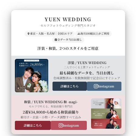
YUEN WEDDING
セルフフォトウェディング専門スタジオ
東京・大阪・名古屋｜全国3エリア
毎月100組以上がご利用
全データ当日お渡し
洋装・和装、2つのスタイルをご用意
洋装 / YUEN WEDDING
二人でつくる上質フォトウェディング
最も綺麗なデータを、当日お渡し
色味調整済み・枚数無制限で記念日にすぐシェア
詳細はこちら
Instagram
和装 / YUEN WEDDING 和 -nagi-
セルフで叶える、和装前撮り専門店
2着¥34,800から始める和装前撮り
着付け・衣装・小物・データ調整すべて込み
詳細はこちら
Instagram