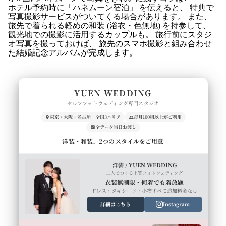
ホテル予約時に「ハネムーン宿泊」 を伝えると、 特典で
写真撮影サービスがついてくる場合があります。 また、
旅先で着られる軽めの和装 (浴衣・色無地) を持参して、
観光地での撮影に活用するカップルも。 旅行前にスタジ
オ写真を撮っておけば、 旅先のスマホ撮影と組み合わせ
た結婚記念アルバムが完成します。
YUEN WEDDING
セルフフォトウェディング専門スタジオ
東京・大阪・名古屋｜全国3エリア
毎月100組以上がご利用
全データ当日お渡し
洋装・和装、2つのスタイルをご用意
洋装 / YUEN WEDDING
二人でつくる上質フォトウェディング
衣装無制限・何着でも着放題
ドレス・タキシード・小物すべて追加料金なし
詳細はこちら
Instagram