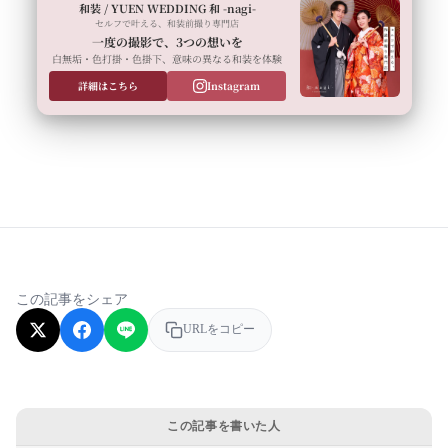
和装 / YUEN WEDDING 和 -nagi-
セルフで叶える、和装前撮り専門店
一度の撮影で、3つの想いを
白無垢・色打掛・色掛下、意味の異なる和装を体験
詳細はこちら
Instagram
この記事をシェア
URLをコピー
この記事を書いた人