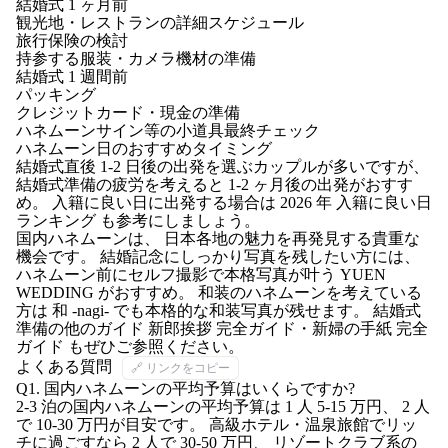
結婚式 1 ヶ月前
観光地・レストランの詳細スケジュール
旅行保険の検討
持参する服装・カメラ機材の準備
結婚式 1 週間前
パッキング
クレジットカード・現金の準備
ハネムーンサイン等の小道具最終チェック
ハネムーン日のおすすめタイミング
結婚式直後 1-2 日後の出発を選ぶカップルが多いですが、
結婚式準備の疲労を考えると 1-2 ヶ月後の出発がおすす
め。 入籍に良い日に出発する場合は
2026 年 入籍に良い日
ランキング
も参考にしましょう。
国内ハネムーンは、 日本各地の魅力を再発見する貴重な
機会です。 結婚記念にしっかり写真を残したい方には、
ハネムーン前にセルフ撮影で本格写真が叶う
YUEN
WEDDING
がおすすめ。 和装のハネムーンを考えている
方は
和 -nagi-
でも本格的な和装写真が残せます。 結婚式
準備の他のガイド
新郎挨拶 完全ガイド
・
新婦の手紙 完全
ガイド
もぜひご参照ください。
よくある質問
🔗 リンクをコピー
Q1. 国内ハネムーンの平均予算はいくらですか?
2-3 泊の国内ハネムーンの平均予算は 1 人 5-15 万円、 2 人
で 10-30 万円が目安です。 高級ホテル・温泉旅館でリッ
チに過ごすなら 2 人で 30-50 万円、 リゾートクラブ系の