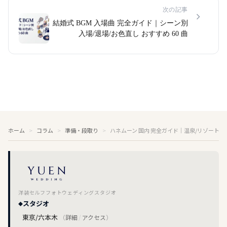
次の記事
結婚式 BGM 入場曲 完全ガイド｜シーン別
入場/退場/お色直し おすすめ 60 曲
ホーム
コラム
準備・段取り
ハネムーン 国内 完全ガイド｜温泉/リゾート/フ
洋装セルフフォトウェディングスタジオ
スタジオ
東京/六本木
（
詳細
/
アクセス
）