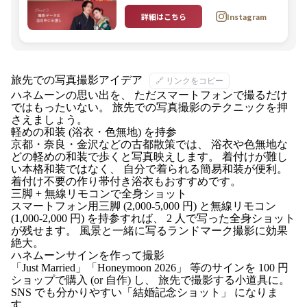
詳細はこちら
Instagram
旅先での写真撮影アイデア
🔗 リンクをコピー
ハネムーンの思い出を、 ただスマートフォンで撮るだけ
ではもったいない。 旅先での写真撮影のテクニックを押
さえましょう。
軽めの和装 (浴衣・色無地) を持参
京都・奈良・金沢などの古都散策では、 浴衣や色無地な
どの軽めの和装で歩くと写真映えします。 着付けが難し
い本格和装ではなく、 自分で着られる簡易和装が便利。
着付け不要の作り帯付き浴衣もおすすめです。
三脚 + 無線リモコンで全身ショット
スマートフォン用三脚 (2,000-5,000 円) と無線リモコン
(1,000-2,000 円) を持参すれば、 2 人で写った全身ショット
が残せます。 風景と一緒に写るランドマーク撮影に効果
絶大。
ハネムーンサインを作って撮影
「Just Married」「Honeymoon 2026」 等のサインを 100 円
ショップで購入 (or 自作) し、 旅先で撮影する小道具に。
SNS でも分かりやすい「結婚記念ショット」 になりま
す。