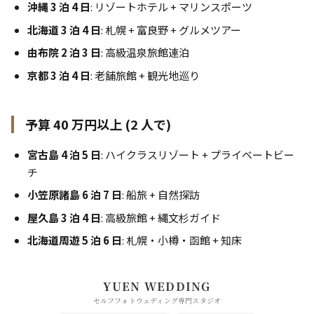
沖縄 3 泊 4 日
: リゾートホテル + マリンスポーツ
北海道 3 泊 4 日
: 札幌 + 富良野 + グルメツアー
由布院 2 泊 3 日
: 高級温泉旅館連泊
京都 3 泊 4 日
: 老舗旅館 + 観光地巡り
予算 40 万円以上 (2 人で)
宮古島 4 泊 5 日
: ハイクラスリゾート + プライベートビー
チ
小笠原諸島 6 泊 7 日
: 船旅 + 自然探訪
屋久島 3 泊 4 日
: 高級旅館 + 縄文杉ガイド
北海道周遊 5 泊 6 日
: 札幌・小樽・函館 + 知床
YUEN WEDDING
セルフフォトウェディング専門スタジオ