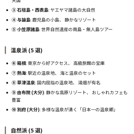
天国
③ 石垣島・西表島
: ヤエヤマ諸島の大自然
④ 与論島
: 鹿児島の小島、 静かなリゾート
⑤ 小笠原諸島
: 世界自然遺産の南島・無人島ツアー
温泉派 (5 選)
⑥ 箱根
: 東京から好アクセス、 高級旅館の宝庫
⑦ 熱海
: 駅近の温泉地、 海と温泉のセット
⑧ 草津温泉
: 国内屈指の温泉地、 湯畑が有名
⑨ 由布院 (大分)
: 静かな高原リゾート、 おしゃれカフェも
豊富
⑩ 別府 (大分)
: 多様な温泉が湧く「日本一の温泉郷」
自然派 (5 選)