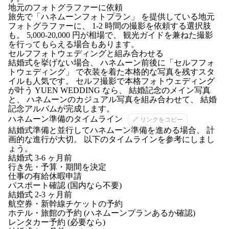
地元のフォトグラファーに依頼
旅先で「ハネムーンフォトプラン」 を提供している地元
フォトグラファーに、 1-2 時間の撮影を依頼する選択肢
も。 5,000-20,000 円が相場で、 観光ガイドを兼ねた撮影
を行ってもらえる場合もあります。
セルフフォトウェディングと組み合わせる
結婚式を挙げない場合、 ハネムーン前後に「セルフフォ
トウェディング」 で衣装を着た本格的な写真を残すスタ
イルも人気です。 セルフ撮影で本格フォトウェディング
が叶う
YUEN WEDDING
なら、 結婚記念のメイン写真
と、 ハネムーンのカジュアル写真を組み合わせて、 結婚
記念アルバムが完成します。
ハネムーン準備のタイムライン
🔗 リンクをコピー
結婚式準備と並行してハネムーン準備を進める場合、 計
画的な進行が大切。 以下のタイムラインを参考にしまし
ょう。
結婚式 3-6 ヶ月前
行き先・予算・期間を決定
仕事の有給休暇申請
パスポート確認 (国内なら不要)
結婚式 2-3 ヶ月前
航空券・新幹線チケットの予約
ホテル・旅館の予約 (ハネムーンプランあるか確認)
レンタカー予約 (必要なら)