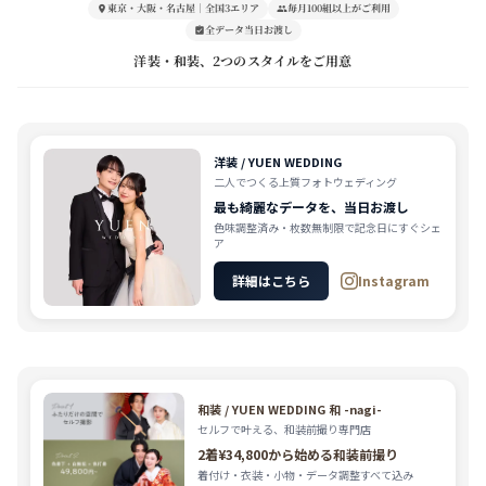
東京・大阪・名古屋｜全国3エリア
毎月100組以上がご利用
全データ当日お渡し
洋装・和装、2つのスタイルをご用意
洋装 / YUEN WEDDING
二人でつくる上質フォトウェディング
最も綺麗なデータを、当日お渡し
色味調整済み・枚数無制限で記念日にすぐシェ
ア
詳細はこちら
Instagram
和装 / YUEN WEDDING 和 -nagi-
セルフで叶える、和装前撮り専門店
2着¥34,800から始める和装前撮り
着付け・衣装・小物・データ調整すべて込み