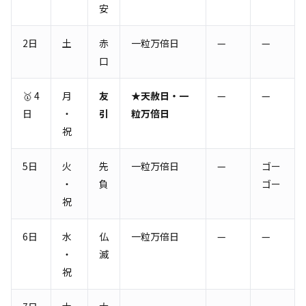
安
2日
土
赤
一粒万倍日
—
—
口
🥇 4
月
友
★天赦日・一
—
—
日
・
引
粒万倍日
祝
5日
火
先
一粒万倍日
—
ゴー
・
負
ゴー
祝
6日
水
仏
一粒万倍日
—
—
・
滅
祝