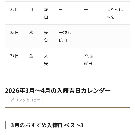
22日
日
赤
—
—
にゃんに
口
ゃん
25日
水
先
一粒万
—
—
負
倍日
27日
金
大
—
不成
—
安
就日
2026年3月〜4月の入籍吉日カレンダー
🔗 リンクをコピー
3月のおすすめ入籍日 ベスト3