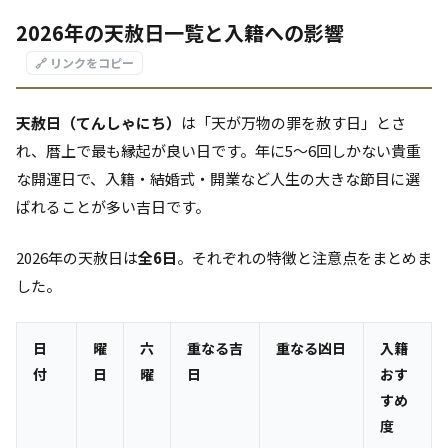
2026年の天赦日一覧と入籍への影響
🔗 リンクをコピー
天赦日（てんしゃにち）
は「天が万物の罪を赦す日」とさ
れ、暦上で最も縁起が良い日です。年に5〜6回しかない貴重
な開運日で、入籍・結婚式・開業など人生の大きな節目に選
ばれることが多い吉日です。
2026年の天赦日は
全6日
。それぞれの特徴と注意点をまとめま
した。
日
曜
六
重なる吉
重なる凶日
入籍
付
日
曜
日
おす
すめ
度