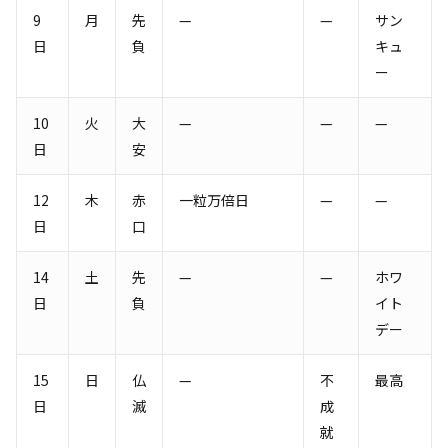
9
月
先
—
—
サン
日
負
キュ
ー
10
火
大
—
—
—
日
安
12
木
赤
一粒万倍日
—
—
日
口
14
土
先
—
—
ホワ
日
負
イト
デー
15
日
仏
—
不
最高
日
滅
成
就