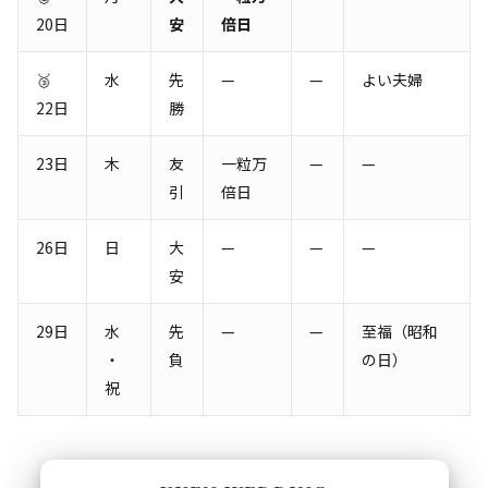
20日
安
倍日
🥉
水
先
—
—
よい夫婦
22日
勝
23日
木
友
一粒万
—
—
引
倍日
26日
日
大
—
—
—
安
29日
水
先
—
—
至福（昭和
・
負
の日）
祝