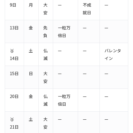
9日
月
大
—
不成
—
安
就日
13日
金
先
一粒万
—
—
負
倍日
🥈
土
仏
—
—
バレンタ
14日
滅
イン
15日
日
大
—
—
—
安
20日
金
仏
一粒万
—
—
滅
倍日
🥉
土
大
—
—
—
21日
安