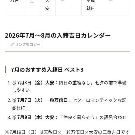
27日
土
大
—
不成
—
安
就日
2026年7月〜8月の入籍吉日カレンダー
🔗 リンクをコピー
7月のおすすめ入籍日 ベスト3
🥇
7月3日（金）大安
：凶日の重複なし。七夕の前で準備
しやすい
🥈
7月7日（火）一粒万倍日
：七夕。ロマンティックな記
念日に
🥉
7月9日（木）大安
：「仲良く暮らそう」の語呂合わせ
※7月19日（日）は天赦日×一粒万倍日×大安の三重吉日です