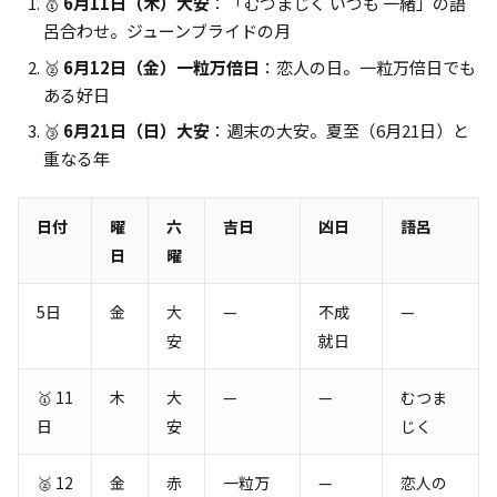
🥇
6月11日（木）大安
：「むつまじく いつも 一緒」の語
呂合わせ。ジューンブライドの月
🥈
6月12日（金）一粒万倍日
：恋人の日。一粒万倍日でも
ある好日
🥉
6月21日（日）大安
：週末の大安。夏至（6月21日）と
重なる年
日付
曜
六
吉日
凶日
語呂
日
曜
5日
金
大
—
不成
—
安
就日
🥇 11
木
大
—
—
むつま
日
安
じく
🥈 12
金
赤
一粒万
—
恋人の