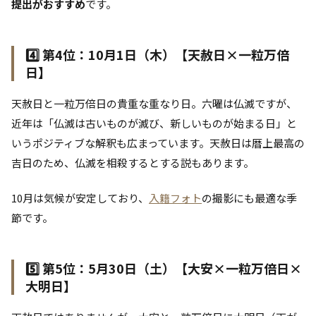
提出がおすすめ
です。
4️⃣ 第4位：10月1日（木）【天赦日×一粒万倍
日】
天赦日と一粒万倍日の貴重な重なり日。六曜は仏滅ですが、
近年は「仏滅は古いものが滅び、新しいものが始まる日」と
いうポジティブな解釈も広まっています。天赦日は暦上最高の
吉日のため、仏滅を相殺するとする説もあります。
10月は気候が安定しており、
入籍フォト
の撮影にも最適な季
節です。
5️⃣ 第5位：5月30日（土）【大安×一粒万倍日×
大明日】