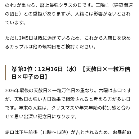
の4つが重なる、暦上最強クラスの日です。三隣亡（建築関連
の凶日）との重複がありますが、入籍には影響がないとされ
ています。
ただし3月5日は既に過ぎているため、これから入籍日を決め
るカップルは他の候補日をご検討ください。
🥉 第3位：12月16日（水）【天赦日×一粒万倍
日×甲子の日】
2026年最後の天赦日×一粒万倍日の重なり。六曜は赤口です
が、天赦日の強い吉日効果で相殺されると考える方が多い日
です。年末の入籍は、クリスマスや年末年始の特別感と合わ
せて思い出深い記念日になります。
赤口は正午前後（11時〜13時）が吉とされるため、
お昼前の