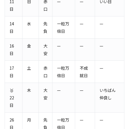
11
日
赤
—
—
いい日
日
口
14
水
先
一粒万
—
—
日
負
倍日
16
金
大
—
—
—
日
安
17
土
赤
一粒万
不成
—
日
口
倍日
就日
🥉
木
大
—
—
いちばん
22
安
仲良し
日
26
月
先
一粒万
—
—
日
負
倍日