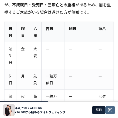
が、
不成就日・受死日・三隣亡との重複
があるため、暦を重
視するご家族がいる場合は避けた方が無難です。
日
曜
六
吉日
凶日
語呂
付
日
曜
🥇
金
大
—
—
—
3
安
日
6
月
先
一粒万
—
—
日
負
倍日
🥈
火
仏
一粒万
—
七夕
7
滅
倍日
洋装 / YUEN WEDDING
日
詳細
¥14,800から始めるフォトウェディング