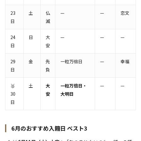
23
土
仏
—
—
恋文
日
滅
24
日
大
—
—
—
日
安
29
金
先
一粒万倍日
—
幸福
日
負
🥈
土
大
一粒万倍日・
—
—
30
安
大明日
日
6月のおすすめ入籍日 ベスト3