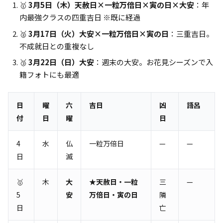
🥇
3月5日（木）天赦日×一粒万倍日×寅の日×大安
：年
内最強クラスの四重吉日 ※既に経過
🥈
3月17日（火）大安×一粒万倍日×寅の日
：三重吉日。
不成就日との重複なし
🥉
3月22日（日）大安
：週末の大安。お花見シーズンで入
籍フォトにも最適
日
曜
六
吉日
凶
語呂
付
日
曜
日
4
水
仏
一粒万倍日
—
—
日
滅
🥇
木
大
★天赦日・一粒
三
—
5
安
万倍日・寅の日
隣
日
亡