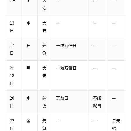
7日
木
大
—
—
—
安
13
水
大
—
—
—
日
安
17
日
先
一粒万倍日
—
—
日
負
🥉
月
大
一粒万倍日
—
—
18
安
日
20
水
先
天赦日
不成
—
日
勝
就日
22
金
先
—
—
ご夫
日
負
婦