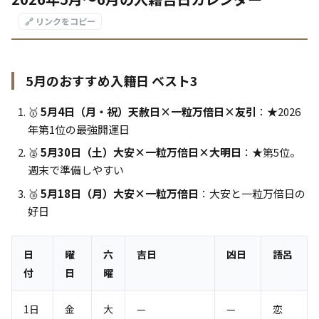
🔗 リンクをコピー
5月のおすすめ入籍日 ベスト3
🥇
5月4日（月・祝）天赦日×一粒万倍日×友引
：★2026
年第1位の最強開運日
🥈
5月30日（土）大安×一粒万倍日×大明日
：★第5位。
週末で準備しやすい
🥉
5月18日（月）大安×一粒万倍日
：大安と一粒万倍日の
好日
日
曜
六
吉日
凶日
語呂
付
日
曜
1日
金
大
—
—
恋