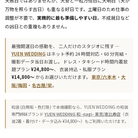
天赦日ではありませんが、大安と一粒万倍日に大明日（天が
万物を照らす吉日）も重なる好日です。土曜日のため仕事の
調整が不要で、
実務的に最も準備しやすい日
。不成就日など
の凶日との重複もありません。
最強開運日の感動を、 二人だけのスタジオに残す ―
YUEN WEDDING
はネット予約 24 時間対応・60 分完結・
撮影データ当日お渡し。 ドレス・タキシード時間内着放
題プラン
¥24,800〜
、 衣装持込・私服プラン
¥14,800〜
からお選びいただけます。
東京/六本木
・
大
阪/梅田
・
名古屋/栄
。
和装 (白無垢・色打掛) で本格撮影なら、YUEN WEDDING の和装
専門姉妹ブランド
YUEN WEDDING 和 -nagi- 東京/恵比寿店
（衣
装2着・着付け・データ込み ¥34,800〜）もご利用いただけます。