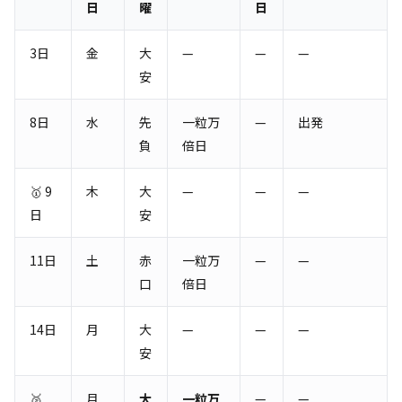
日
曜
日
3日
金
大
—
—
—
安
8日
水
先
一粒万
—
出発
負
倍日
🥇 9
木
大
—
—
—
日
安
11日
土
赤
一粒万
—
—
口
倍日
14日
月
大
—
—
—
安
🥈
月
大
一粒万
—
—