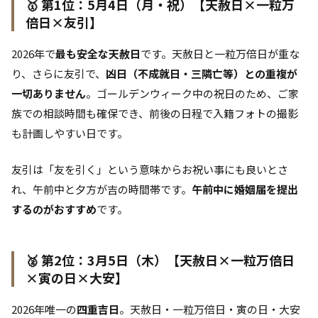
🥇 第1位：5月4日（月・祝）【天赦日×一粒万
倍日×友引】
2026年で
最も安全な天赦日
です。天赦日と一粒万倍日が重な
り、さらに友引で、
凶日（不成就日・三隣亡等）との重複が
一切ありません
。ゴールデンウィーク中の祝日のため、ご家
族での相談時間も確保でき、前後の日程で入籍フォトの撮影
も計画しやすい日です。
友引は「友を引く」という意味からお祝い事にも良いとさ
れ、午前中と夕方が吉の時間帯です。
午前中に婚姻届を提出
するのがおすすめ
です。
🥈 第2位：3月5日（木）【天赦日×一粒万倍日
×寅の日×大安】
2026年唯一の
四重吉日
。天赦日・一粒万倍日・寅の日・大安