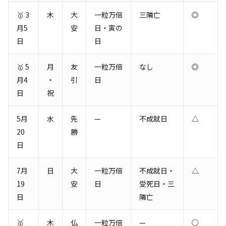
🥇 3
木
大
一粒万倍
三隣亡
◎
月5
安
日・寅の
日
日
🥇 5
月
友
一粒万倍
なし
◎
月4
・
引
日
日
祝
5月
水
先
—
不成就日
△
20
勝
日
7月
日
大
一粒万倍
不成就日・
△
19
安
日
受死日・三
日
隣亡
🥇
木
仏
一粒万倍
—
○