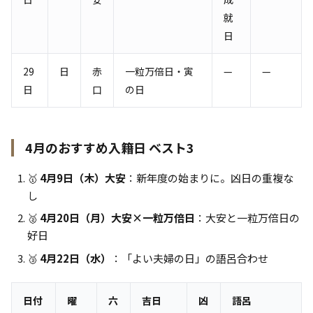
就
日
29
日
赤
一粒万倍日・寅
—
—
日
口
の日
4月のおすすめ入籍日 ベスト3
🥇
4月9日（木）大安
：新年度の始まりに。凶日の重複な
し
🥈
4月20日（月）大安×一粒万倍日
：大安と一粒万倍日の
好日
🥉
4月22日（水）
：「よい夫婦の日」の語呂合わせ
日付
曜
六
吉日
凶
語呂