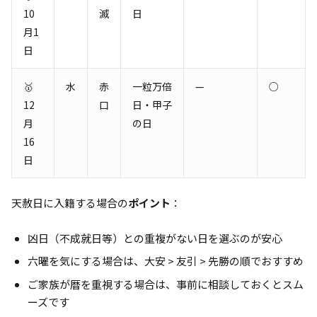
10
滅
日
月1
日
🥇
水
赤
一粒万倍
—
○
12
口
日・甲子
月
の日
16
日
天赦日に入籍する場合の
ポイント
：
凶日（不成就日等）との重複がない日を選ぶのが安心
六曜を気にする場合は、大安 > 友引 > 先勝の順でおすすめ
ご家族が暦を重視する場合は、事前に相談しておくとスム
ーズです