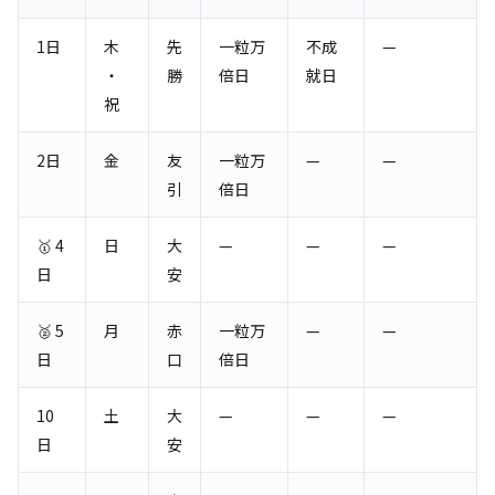
1日
木
先
一粒万
不成
—
・
勝
倍日
就日
祝
2日
金
友
一粒万
—
—
引
倍日
🥇 4
日
大
—
—
—
日
安
🥈 5
月
赤
一粒万
—
—
日
口
倍日
10
土
大
—
—
—
日
安