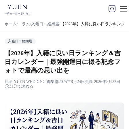
yuen
一瞬を一生の思い出に
ホーム
コラム
入籍日・婚姻届
【2026年】入籍に良い日ランキン
入籍日・婚姻届
【2026年】入籍に良い日ランキング＆吉
日カレンダー｜最強開運日に撮る記念フ
ォトで最高の思い出を
執筆
YUEN WEDDING 編集部
2025年8月24日
更新
2026年5月22日
31分で読める