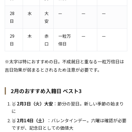
28
水
大
—
—
—
日
安
29
木
赤
一粒万
—
—
日
口
倍日
※太字は特におすすめの日。不成就日と重なる一粒万倍日は
吉日効果が弱まるとされるため注意が必要です。
2月のおすすめ入籍日 ベスト3
🥇
2月3日（火）大安
：節分の翌日。新しい季節の始まり
に
🥈
2月14日（土）
：バレンタインデー。六曜は確認が必要
ですが、記念日としての価値大