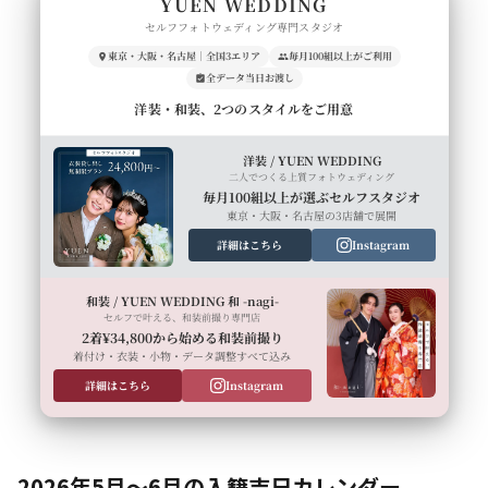
YUEN WEDDING
セルフフォトウェディング専門スタジオ
東京・大阪・名古屋｜全国3エリア
毎月100組以上がご利用
全データ当日お渡し
洋装・和装、2つのスタイルをご用意
洋装 / YUEN WEDDING
二人でつくる上質フォトウェディング
毎月100組以上が選ぶセルフスタジオ
東京・大阪・名古屋の3店舗で展開
詳細はこちら
Instagram
和装 / YUEN WEDDING 和 -nagi-
セルフで叶える、和装前撮り専門店
2着¥34,800から始める和装前撮り
着付け・衣装・小物・データ調整すべて込み
詳細はこちら
Instagram
2026年5月〜6月の入籍吉日カレンダー