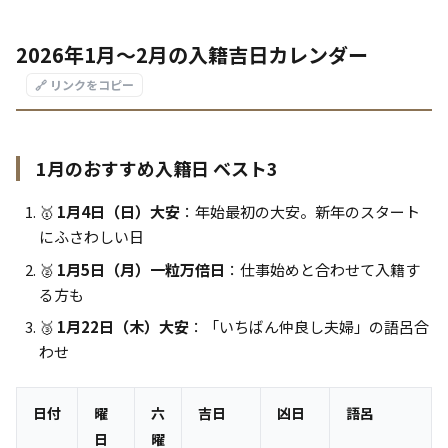
2026年1月〜2月の入籍吉日カレンダー
🔗 リンクをコピー
1月のおすすめ入籍日 ベスト3
🥇
1月4日（日）大安
：年始最初の大安。新年のスタート
にふさわしい日
🥈
1月5日（月）一粒万倍日
：仕事始めと合わせて入籍す
る方も
🥉
1月22日（木）大安
：「いちばん仲良し夫婦」の語呂合
わせ
日付
曜
六
吉日
凶日
語呂
日
曜