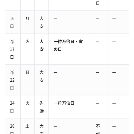
日
16
月
大
—
—
—
日
安
🥈
火
大
一粒万倍日・寅
—
—
17
安
の日
日
🥉
日
大
—
—
—
22
安
日
24
火
先
一粒万倍日
—
—
日
勝
28
土
大
—
不
—
日
安
成