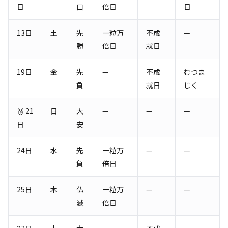
日
口
倍日
日
13日
土
先
一粒万
不成
—
勝
倍日
就日
19日
金
先
—
不成
むつま
負
就日
じく
🥉 21
日
大
—
—
—
日
安
24日
水
先
一粒万
—
—
負
倍日
25日
木
仏
一粒万
—
—
滅
倍日