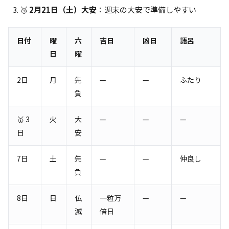
🥉
2月21日（土）大安
：週末の大安で準備しやすい
日付
曜
六
吉日
凶日
語呂
日
曜
2日
月
先
—
—
ふたり
負
🥇 3
火
大
—
—
—
日
安
7日
土
先
—
—
仲良し
負
8日
日
仏
一粒万
—
—
滅
倍日