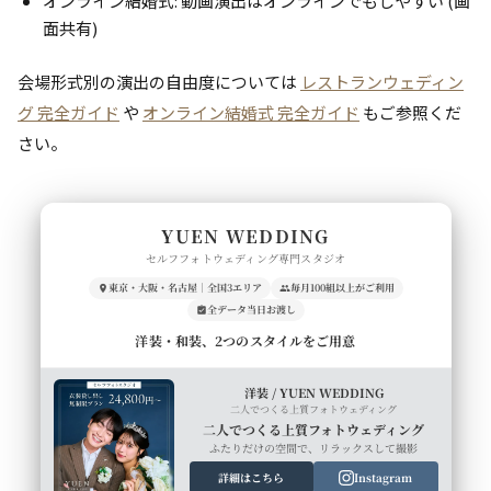
オンライン結婚式: 動画演出はオンラインでもしやすい (画
面共有)
会場形式別の演出の自由度については
レストランウェディン
グ 完全ガイド
や
オンライン結婚式 完全ガイド
もご参照くだ
さい。
YUEN WEDDING
セルフフォトウェディング専門スタジオ
東京・大阪・名古屋｜全国3エリア
毎月100組以上がご利用
全データ当日お渡し
洋装・和装、2つのスタイルをご用意
洋装 / YUEN WEDDING
二人でつくる上質フォトウェディング
二人でつくる上質フォトウェディング
ふたりだけの空間で、リラックスして撮影
詳細はこちら
Instagram