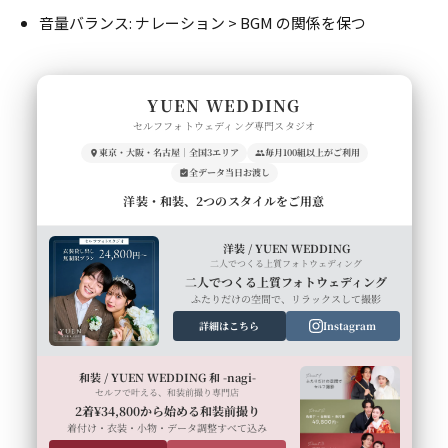
音量バランス: ナレーション > BGM の関係を保つ
YUEN WEDDING
セルフフォトウェディング専門スタジオ
東京・大阪・名古屋｜全国3エリア
毎月100組以上がご利用
全データ当日お渡し
洋装・和装、2つのスタイルをご用意
洋装 / YUEN WEDDING
二人でつくる上質フォトウェディング
二人でつくる上質フォトウェディング
ふたりだけの空間で、リラックスして撮影
詳細はこちら
Instagram
和装 / YUEN WEDDING 和 -nagi-
セルフで叶える、和装前撮り専門店
2着¥34,800から始める和装前撮り
着付け・衣装・小物・データ調整すべて込み