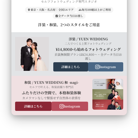
セルフフォトウェディング専門スタジオ
東京・大阪・名古屋｜全国3エリア
毎月100組以上がご利用
全データ当日お渡し
洋装・和装、2つのスタイルをご用意
洋装 / YUEN WEDDING
二人でつくる上質フォトウェディング
¥14,800から始めるフォトウェディング
衣装無制限プランは¥24,800〜・全データ当日お
渡し
詳細はこちら
Instagram
和装 / YUEN WEDDING 和 -nagi-
セルフで叶える、和装前撮り専門店
ふたりだけの空間で、本格和装体験
カメラマンなしで緊張せず自然体の表情を
詳細はこちら
Instagram