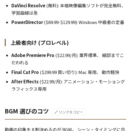
DaVinci Resolve
(無料): 本格映像編集ソフトが完全無料、
学習曲線は急
PowerDirector
($69.99-$129.99): Windows 中級者の定番
上級者向け (プロレベル)
Adobe Premiere Pro
($22.99/月): 業界標準、 細部までこ
だわれる
Final Cut Pro
($299.99 買い切り): Mac 専用、 動作軽快
After Effects
($22.99/月): アニメーション・モーショング
ラフィックス専用
BGM 選びのコツ
🔗 リンクをコピー
動画の印象を 8 割決めるのが BGM。 シーン・タイミングに合