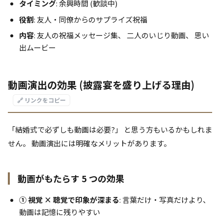
タイミング
: 余興時間 (歓談中)
役割
: 友人・同僚からのサプライズ祝福
内容
: 友人の祝福メッセージ集、 二人のいじり動画、 思い
出ムービー
動画演出の効果 (披露宴を盛り上げる理由)
🔗 リンクをコピー
「結婚式で必ずしも動画は必要?」 と思う方もいるかもしれま
せん。 動画演出には明確なメリットがあります。
動画がもたらす 5 つの効果
① 視覚 × 聴覚で印象が深まる
: 言葉だけ・写真だけより、
動画は記憶に残りやすい