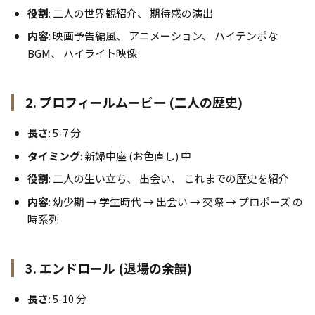
役割
: 二人の世界観紹介、 期待感の演出
内容
: 映画予告編風、 アニメーション、 ハイテンポな
BGM、 ハイライト映像
2. プロフィールムービー (二人の歴史)
長さ
: 5-7 分
タイミング
: 新婦中座 (お色直し) 中
役割
: 二人の生い立ち、 出会い、 これまでの歴史を紹介
内容
: 幼少期 → 学生時代 → 出会い → 交際 → プロポーズ の
時系列
3. エンドロール (退場の余韻)
長さ
: 5-10 分