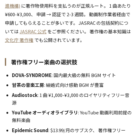
進機構)
に著作物使用料を支払うのが正規ルート。 1 曲あたり
¥600-¥3,000、 申請 → 認証で 2-3 週間。 動画制作業者経由で
申請してもらえることが多いです。 JASRAC の包括契約につ
いては
JASRAC 公式
をご参照ください。 著作権の基本知識は
文化庁 著作権
でも公開されています。
著作権フリー楽曲の選択肢
DOVA-SYNDROME
: 国内最大級の無料 BGM サイト
甘茶の音楽工房
: 結婚式向け感動 BGM が豊富
Audiostock
: 1 曲 ¥1,000-¥3,000 のロイヤリティフリー音
源
YouTube オーディオライブラリ
: YouTube 動画利用前提の
無料楽曲
Epidemic Sound
: $13.99/月のサブスク、 著作権フリー