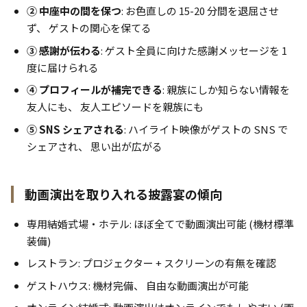
② 中座中の間を保つ
: お色直しの 15-20 分間を退屈させ
ず、 ゲストの関心を保てる
③ 感謝が伝わる
: ゲスト全員に向けた感謝メッセージを 1
度に届けられる
④ プロフィールが補完できる
: 親族にしか知らない情報を
友人にも、 友人エピソードを親族にも
⑤ SNS シェアされる
: ハイライト映像がゲストの SNS で
シェアされ、 思い出が広がる
動画演出を取り入れる披露宴の傾向
専用結婚式場・ホテル: ほぼ全てで動画演出可能 (機材標準
装備)
レストラン: プロジェクター + スクリーンの有無を確認
ゲストハウス: 機材完備、 自由な動画演出が可能