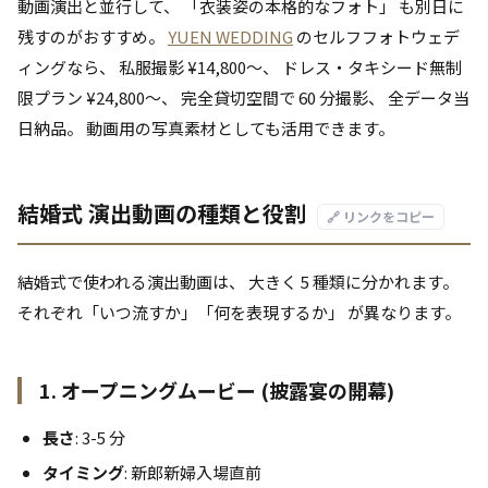
動画演出と並行して、 「衣装姿の本格的なフォト」 も別日に
残すのがおすすめ。
YUEN WEDDING
のセルフフォトウェデ
ィングなら、 私服撮影 ¥14,800〜、 ドレス・タキシード無制
限プラン ¥24,800〜、 完全貸切空間で 60 分撮影、 全データ当
日納品。 動画用の写真素材としても活用できます。
結婚式 演出動画の種類と役割
🔗 リンクをコピー
結婚式で使われる演出動画は、 大きく 5 種類に分かれます。
それぞれ「いつ流すか」「何を表現するか」 が異なります。
1. オープニングムービー (披露宴の開幕)
長さ
: 3-5 分
タイミング
: 新郎新婦入場直前