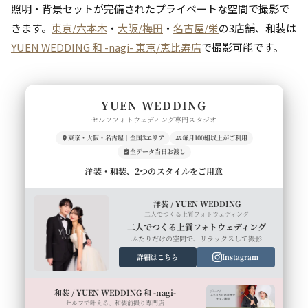
照明・背景セットが完備されたプライベートな空間で撮影で
きます。
東京/六本木
・
大阪/梅田
・
名古屋/栄
の3店舗、和装は
YUEN WEDDING 和 -nagi- 東京/恵比寿店
で撮影可能です。
YUEN WEDDING
セルフフォトウェディング専門スタジオ
東京・大阪・名古屋｜全国3エリア
毎月100組以上がご利用
全データ当日お渡し
洋装・和装、2つのスタイルをご用意
洋装 / YUEN WEDDING
二人でつくる上質フォトウェディング
二人でつくる上質フォトウェディング
ふたりだけの空間で、リラックスして撮影
詳細はこちら
Instagram
和装 / YUEN WEDDING 和 -nagi-
セルフで叶える、和装前撮り専門店