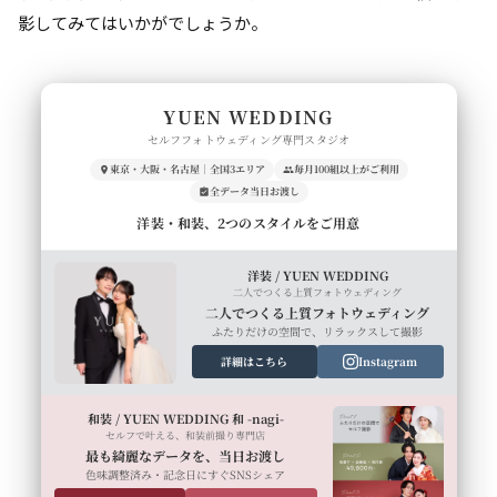
影してみてはいかがでしょうか。
YUEN WEDDING
セルフフォトウェディング専門スタジオ
東京・大阪・名古屋｜全国3エリア
毎月100組以上がご利用
全データ当日お渡し
洋装・和装、2つのスタイルをご用意
洋装 / YUEN WEDDING
二人でつくる上質フォトウェディング
二人でつくる上質フォトウェディング
ふたりだけの空間で、リラックスして撮影
詳細はこちら
Instagram
和装 / YUEN WEDDING 和 -nagi-
セルフで叶える、和装前撮り専門店
最も綺麗なデータを、当日お渡し
色味調整済み・記念日にすぐSNSシェア