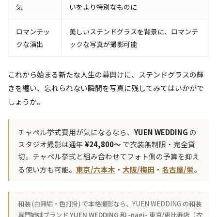
気
いをより特別なものに
ロマンチッ
美しいステンドグラスを背景に、ロマンチ
クな演出
ックな写真が撮影可能
これから始まる新たな人生の幕開けに、ステンドグラスの輝
きを纏い、忘れられない瞬間を写真に残してみてはいかがで
しょうか。
チャペル挙式費用が気になるなら、
YUEN WEDDING
の
スタジオ撮影は通年
¥24,800〜
で衣装無制限・完全貸
切。チャペル挙式と組み合わせてフォト側の予算を抑え
る使い方も可能。
東京/六本木
・
大阪/梅田
・
名古屋/栄
。
和装 (白無垢・色打掛) で本格撮影なら、YUEN WEDDING の和装
専門姉妹ブランド
YUEN WEDDING 和 -nagi- 東京/恵比寿店
（衣