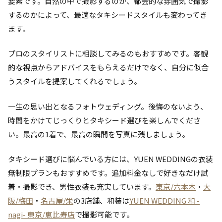
要素です。自然の中で撮影するのか、都会的な雰囲気で撮影
するのかによって、最適なタキシードスタイルも変わってき
ます。
プロのスタイリストに相談してみるのもおすすめです。客観
的な視点からアドバイスをもらえるだけでなく、自分に似合
うスタイルを提案してくれるでしょう。
一生の思い出となるフォトウェディング。後悔のないよう、
時間をかけてじっくりとタキシード選びを楽しんでくださ
い。最高の1着で、最高の瞬間を写真に残しましょう。
タキシード選びに悩んでいる方には、YUEN WEDDINGの衣装
無制限プランもおすすめです。追加料金なしで好きなだけ試
着・撮影でき、男性衣装も充実しています。
東京/六本木
・
大
阪/梅田
・
名古屋/栄
の3店舗、和装は
YUEN WEDDING 和 -
nagi- 東京/恵比寿店
で撮影可能です。