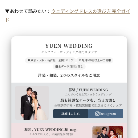
▼あわせて読みたい：
ウェディングドレスの選び方 完全ガイ
ド
YUEN WEDDING
セルフフォトウェディング専門スタジオ
東京・大阪・名古屋｜全国3エリア
毎月100組以上がご利用
全データ当日お渡し
洋装・和装、2つのスタイルをご用意
洋装 / YUEN WEDDING
二人でつくる上質フォトウェディング
最も綺麗なデータを、当日お渡し
色味調整済み・枚数無制限で記念日にすぐシェア
詳細はこちら
Instagram
和装 / YUEN WEDDING 和 -nagi-
セルフで叶える、和装前撮り専門店