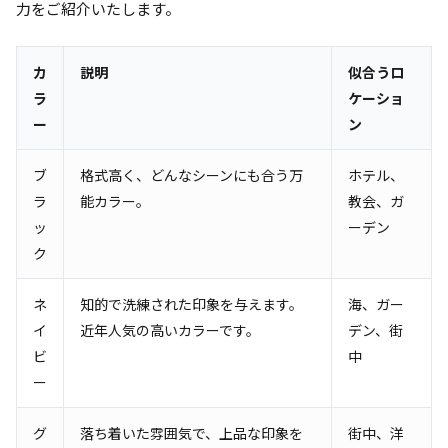
力をご紹介いたします。
カ
説明
似合うロ
ラ
ケーショ
ー
ン
ブ
格式高く、どんなシーンにも合う万
ホテル、
ラ
能カラー。
教会、ガ
ッ
ーデン
ク
ネ
知的で洗練された印象を与えます。
海、ガー
イ
近年人気の高いカラーです。
デン、街
ビ
中
ー
グ
落ち着いた雰囲気で、上品な印象を
街中、洋