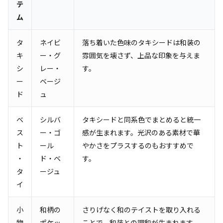
テ
ム
タ
ネイビ
落ち着いた色味のタキシードは和装の
キ
ー・グ
雰囲気を壊さず、上品な印象を与えま
シ
レー・
す。
ー
ベージ
ド
ュ
ベ
シルバ
タキシードと同系色でまとめると統一
ス
ー・ゴ
感が生まれます。光沢のある素材で華
ト
ール
やかさをプラスするのもおすすめで
・
ド・ベ
す。
タ
ージュ
イ
小
和柄の
さりげなく和のテイストを取り入れる
物
ポケッ
ことで、和装との調和が生まれます。