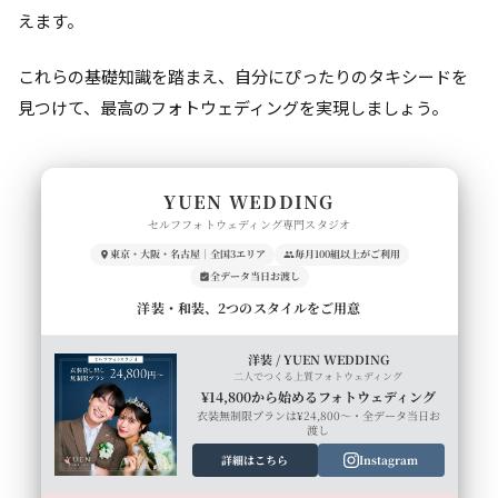
えます。
これらの基礎知識を踏まえ、自分にぴったりのタキシードを
見つけて、最高のフォトウェディングを実現しましょう。
YUEN WEDDING
セルフフォトウェディング専門スタジオ
東京・大阪・名古屋｜全国3エリア
毎月100組以上がご利用
全データ当日お渡し
洋装・和装、2つのスタイルをご用意
洋装 / YUEN WEDDING
二人でつくる上質フォトウェディング
¥14,800から始めるフォトウェディング
衣装無制限プランは¥24,800〜・全データ当日お
渡し
詳細はこちら
Instagram