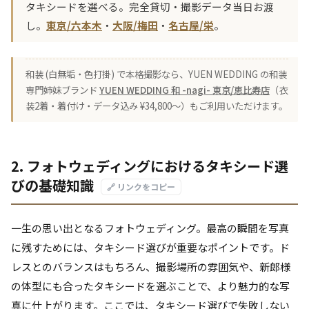
タキシードを選べる。完全貸切・撮影データ当日お渡
し。
東京/六本木
・
大阪/梅田
・
名古屋/栄
。
和装 (白無垢・色打掛) で本格撮影なら、YUEN WEDDING の和装
専門姉妹ブランド
YUEN WEDDING 和 -nagi- 東京/恵比寿店
（衣
装2着・着付け・データ込み ¥34,800〜）もご利用いただけます。
2. フォトウェディングにおけるタキシード選
びの基礎知識
🔗 リンクをコピー
一生の思い出となるフォトウェディング。最高の瞬間を写真
に残すためには、タキシード選びが重要なポイントです。ド
レスとのバランスはもちろん、撮影場所の雰囲気や、新郎様
の体型にも合ったタキシードを選ぶことで、より魅力的な写
真に仕上がります。ここでは、タキシード選びで失敗しない