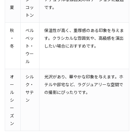
夏
コッ
です。
トン
秋
ベル
保温性が高く、重厚感のある印象を与えま
・
ベッ
す。クラシカルな雰囲気や、高級感を演出
冬
ト・
したい場合におすすめです。
ウー
ル
オ
シル
光沢があり、華やかな印象を与えます。ホ
ー
ク・
テルや邸宅など、ラグジュアリーな空間で
ル
サテ
の撮影にぴったりです。
シ
ン
ー
ズ
ン