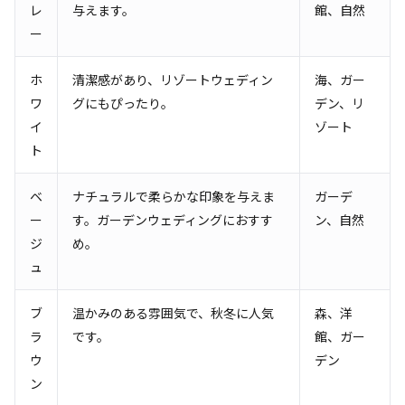
レ
与えます。
館、自然
ー
ホ
清潔感があり、リゾートウェディン
海、ガー
ワ
グにもぴったり。
デン、リ
イ
ゾート
ト
ベ
ナチュラルで柔らかな印象を与えま
ガーデ
ー
す。ガーデンウェディングにおすす
ン、自然
ジ
め。
ュ
ブ
温かみのある雰囲気で、秋冬に人気
森、洋
ラ
です。
館、ガー
ウ
デン
ン