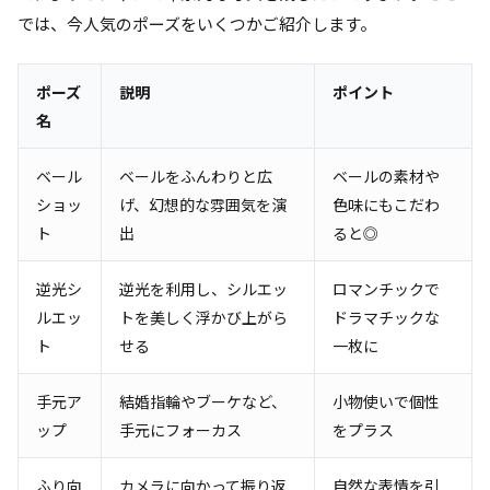
では、今人気のポーズをいくつかご紹介します。
ポーズ
説明
ポイント
名
ベール
ベールをふんわりと広
ベールの素材や
ショッ
げ、幻想的な雰囲気を演
色味にもこだわ
ト
出
ると◎
逆光シ
逆光を利用し、シルエッ
ロマンチックで
ルエッ
トを美しく浮かび上がら
ドラマチックな
ト
せる
一枚に
手元ア
結婚指輪やブーケなど、
小物使いで個性
ップ
手元にフォーカス
をプラス
ふり向
カメラに向かって振り返
自然な表情を引