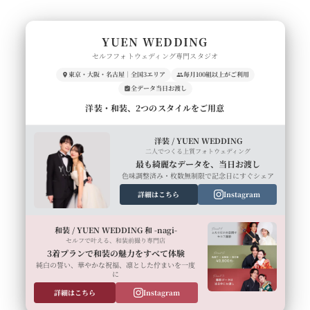
YUEN WEDDING
セルフフォトウェディング専門スタジオ
東京・大阪・名古屋｜全国3エリア
毎月100組以上がご利用
全データ当日お渡し
洋装・和装、2つのスタイルをご用意
洋装 / YUEN WEDDING
二人でつくる上質フォトウェディング
最も綺麗なデータを、当日お渡し
色味調整済み・枚数無制限で記念日にすぐシェア
詳細はこちら
Instagram
和装 / YUEN WEDDING 和 -nagi-
セルフで叶える、和装前撮り専門店
3着プランで和装の魅力をすべて体験
純白の誓い、華やかな祝福、凛とした佇まいを一度
に
詳細はこちら
Instagram