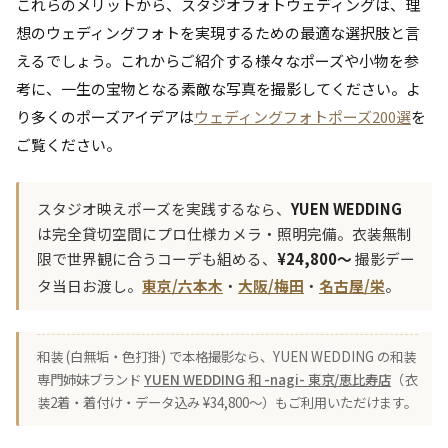
これらのメリットから、スタジオフォトウェディングは、理
想のウェディングフォトを実現するための最適な選択肢と言
えるでしょう。これからご紹介する様々なポーズや小物を参
考に、一生の宝物となる素敵な写真を撮影してください。よ
り多くのポーズアイデアは
ウェディングフォトポーズ200選
を
ご覧ください。
スタジオ映えポーズを実践するなら、
YUEN WEDDING
は完全貸切空間にプロ仕様カメラ・照明完備。衣装無制
限で世界観に合うコーデも組める、
¥24,800〜
撮影デー
タ当日お渡し。
東京/六本木
・
大阪/梅田
・
名古屋/栄
。
和装 (白無垢・色打掛) で本格撮影なら、YUEN WEDDING の和装
専門姉妹ブランド
YUEN WEDDING 和 -nagi- 東京/恵比寿店
（衣
装2着・着付け・データ込み ¥34,800〜）もご利用いただけます。