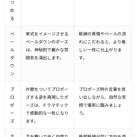
つ
め
る
ベ
挙式をイメージさせる
新婦の表情やベールの流
ー
ベールダウンのポーズ
れにこだわると、より美
ル
は、神秘的で厳かな雰
しい一枚に仕上がりま
ダ
囲気を演出します。
す。
ウ
ン
プ
片膝をついてプロポー
プロポーズ時の言葉を思
ロ
ズする姿を再現したポ
い出しながら、自然な笑
ポ
ーズは、ドラマチック
顔で撮影に臨みましょ
ー
で感動的な一枚になり
う。
ズ
ます。
手
手を繋いで歩く自然な
新郎新婦が同じ方向を見