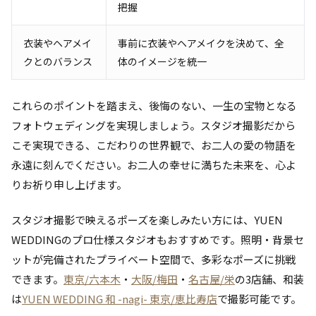
把握
衣装やヘアメイ
事前に衣装やヘアメイクを決めて、全
クとのバランス
体のイメージを統一
これらのポイントを踏まえ、後悔のない、一生の宝物となる
フォトウェディングを実現しましょう。スタジオ撮影だから
こそ実現できる、こだわりの世界観で、お二人の愛の物語を
永遠に刻んでください。お二人の幸せに満ちた未来を、心よ
りお祈り申し上げます。
スタジオ撮影で映えるポーズを楽しみたい方には、YUEN
WEDDINGのプロ仕様スタジオもおすすめです。照明・背景セ
ットが完備されたプライベート空間で、多彩なポーズに挑戦
できます。
東京/六本木
・
大阪/梅田
・
名古屋/栄
の3店舗、和装
は
YUEN WEDDING 和 -nagi- 東京/恵比寿店
で撮影可能です。