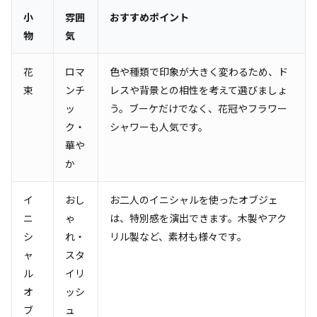
小
雰囲
おすすめポイント
物
気
花
ロマ
色や種類で印象が大きく変わるため、ド
束
ンチ
レスや背景との相性を考えて選びましょ
ッ
う。ブーケだけでなく、花冠やフラワー
ク・
シャワーも人気です。
華や
か
イ
おし
お二人のイニシャルを使ったオブジェ
ニ
ゃ
は、特別感を演出できます。木製やアク
シ
れ・
リル製など、素材も様々です。
ャ
スタ
ル
イリ
オ
ッシ
ブ
ュ