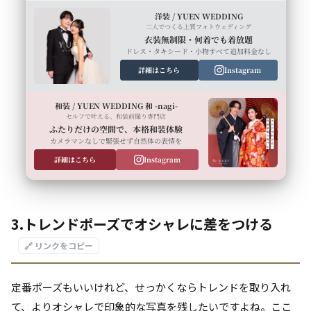
洋装 / YUEN WEDDING
二人でつくる上質フォトウェディング
衣装無制限・何着でも着放題
ドレス・タキシード・小物すべて追加料金なし
詳細はこちら
Instagram
和装 / YUEN WEDDING 和 -nagi-
セルフで叶える、和装前撮り専門店
ふたりだけの空間で、本格和装体験
カメラマンなしで緊張せず自然体の表情を
詳細はこちら
Instagram
3.トレンドポーズでオシャレに差をつける
🔗 リンクをコピー
定番ポーズもいいけれど、せっかくならトレンドを取り入れ
て、よりオシャレで印象的な写真を残したいですよね。ここ