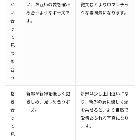
か
い、お互いの愛を確か
微笑むとよりロマンチッ
い
め合うようなポーズで
クな雰囲気になります。
合
す。
っ
て
見
つ
め
合
う
抱
新郎が新婦を優しく抱
新婦は少し上目遣いにな
き
きしめ、見つめ合うポ
り、新郎の肩に優しく頭
合
ーズ。
を乗せると、より自然で
っ
愛情あふれる写真になり
て
ます。
見