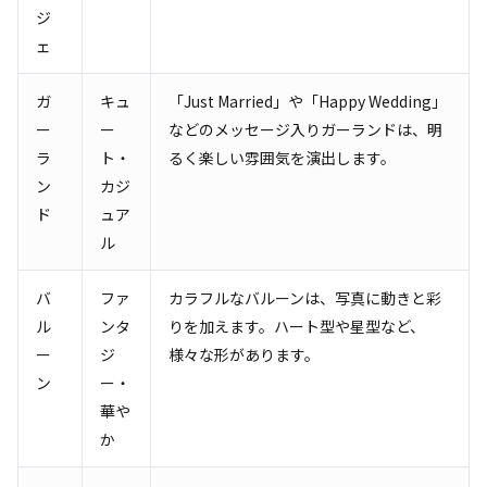
ジ
ェ
ガ
キュ
「Just Married」や「Happy Wedding」
ー
ー
などのメッセージ入りガーランドは、明
ラ
ト・
るく楽しい雰囲気を演出します。
ン
カジ
ド
ュア
ル
バ
ファ
カラフルなバルーンは、写真に動きと彩
ル
ンタ
りを加えます。ハート型や星型など、
ー
ジ
様々な形があります。
ン
ー・
華や
か