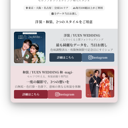
セルフフォトウェディング専門スタジオ
東京・大阪・名古屋｜全国3エリア
毎月100組以上がご利用
全データ当日お渡し
洋装・和装、2つのスタイルをご用意
洋装 / YUEN WEDDING
二人でつくる上質フォトウェディング
最も綺麗なデータを、当日お渡し
色味調整済み・枚数無制限で記念日にすぐシェア
詳細はこちら
Instagram
和装 / YUEN WEDDING 和 -nagi-
セルフで叶える、和装前撮り専門店
一度の撮影で、3つの想いを
白無垢・色打掛・色掛下、意味の異なる和装を体験
詳細はこちら
Instagram