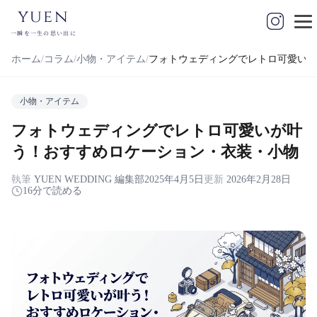
yuen
一瞬を一生の思い出に
ホーム
コラム
小物・アイテム
フォトウェディングでレトロ可愛いが
小物・アイテム
フォトウェディングでレトロ可愛いが叶
う！おすすめロケーション・衣装・小物
執筆
YUEN WEDDING 編集部
2025年4月5日
更新
2026年2月28日
16分で読める