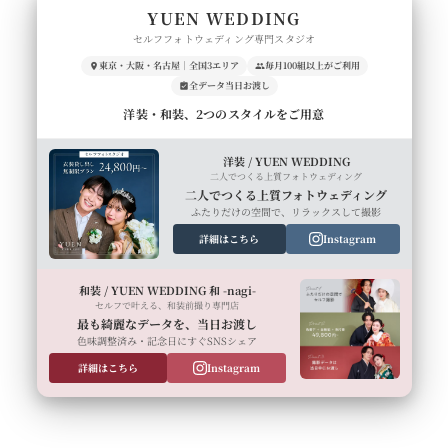
YUEN WEDDING
セルフフォトウェディング専門スタジオ
東京・大阪・名古屋｜全国3エリア
毎月100組以上がご利用
全データ当日お渡し
洋装・和装、2つのスタイルをご用意
洋装 / YUEN WEDDING
二人でつくる上質フォトウェディング
二人でつくる上質フォトウェディング
ふたりだけの空間で、リラックスして撮影
詳細はこちら
Instagram
和装 / YUEN WEDDING 和 -nagi-
セルフで叶える、和装前撮り専門店
最も綺麗なデータを、当日お渡し
色味調整済み・記念日にすぐSNSシェア
詳細はこちら
Instagram