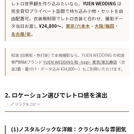
レトロ世界観を作り込みたいなら、
YUEN WEDDING
は
完全貸切プライベート空間で持ち込み小物・セットを自
由配置可。衣装無制限でレトロ衣装と合わせ、撮影デー
タ当日お渡し
¥24,800〜
。
東京/六本木
・
大阪/梅田
・
名古屋/栄
。
和装 (白無垢・色打掛) で本格撮影なら、YUEN WEDDING の和装
専門姉妹ブランド
YUEN WEDDING 和 -nagi- 東京/恵比寿店
（衣
装2着・着付け・データ込み ¥34,800〜）もご利用いただけます。
2. ロケーション選びでレトロ感を演出
🔗 リンクをコピー
(1)ノスタルジックな洋館：クラシカルな雰囲気