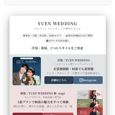
YUEN WEDDING
セルフフォトウェディング専門スタジオ
東京・大阪・名古屋｜全国3エリア
毎月100組以上がご利用
全データ当日お渡し
洋装・和装、2つのスタイルをご用意
洋装 / YUEN WEDDING
二人でつくる上質フォトウェディング
衣装無制限・何着でも着放題
ドレス・タキシード・小物すべて追加料金なし
詳細はこちら
Instagram
和装 / YUEN WEDDING 和 -nagi-
セルフで叶える、和装前撮り専門店
3着プランで和装の魅力をすべて体験
純白の誓い、華やかな祝福、凛とした佇まいを一度
に