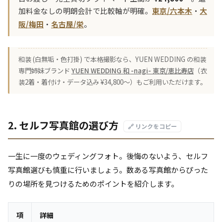
加料金なしの明朗会計で比較軸が明確。
東京/六本木
・
大
阪/梅田
・
名古屋/栄
。
和装 (白無垢・色打掛) で本格撮影なら、YUEN WEDDING の和装
専門姉妹ブランド
YUEN WEDDING 和 -nagi- 東京/恵比寿店
（衣
装2着・着付け・データ込み ¥34,800〜）もご利用いただけます。
2. セルフ写真館の選び方
🔗 リンクをコピー
一生に一度のウェディングフォト。後悔のないよう、セルフ
写真館選びも慎重に行いましょう。数ある写真館からぴった
りの場所を見つけるためのポイントを紹介します。
項
詳細