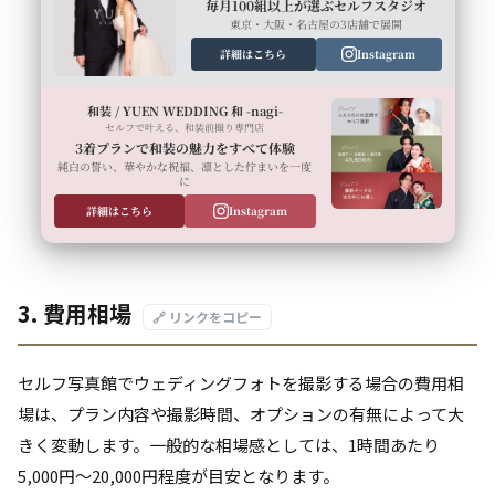
毎月100組以上が選ぶセルフスタジオ
東京・大阪・名古屋の3店舗で展開
詳細はこちら
Instagram
和装 / YUEN WEDDING 和 -nagi-
セルフで叶える、和装前撮り専門店
3着プランで和装の魅力をすべて体験
純白の誓い、華やかな祝福、凛とした佇まいを一度
に
詳細はこちら
Instagram
3. 費用相場
🔗 リンクをコピー
セルフ写真館でウェディングフォトを撮影する場合の費用相
場は、プラン内容や撮影時間、オプションの有無によって大
きく変動します。一般的な相場感としては、1時間あたり
5,000円～20,000円程度が目安となります。