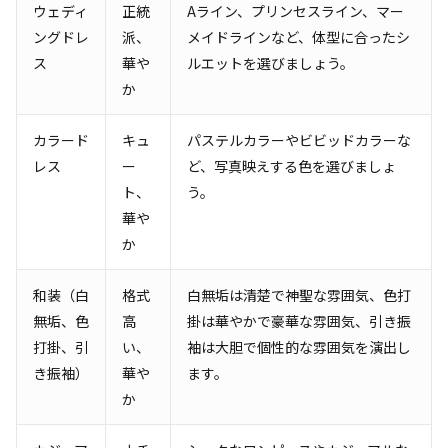
ウェディ
正統
Aライン、プリンセスライン、マー
ングドレ
派、
メイドラインなど、体型に合ったシ
ス
華や
ルエットを選びましょう。
か
カラード
キュ
パステルカラーやビビッドカラーな
レス
ー
ど、写真映えする色を選びましょ
ト、
う。
華や
か
和装（白
格式
白無垢は清楚で神聖な雰囲気、色打
無垢、色
高
掛は華やかで豪華な雰囲気、引き振
打掛、引
い、
袖は大胆で個性的な雰囲気を演出し
き振袖）
華や
ます。
か