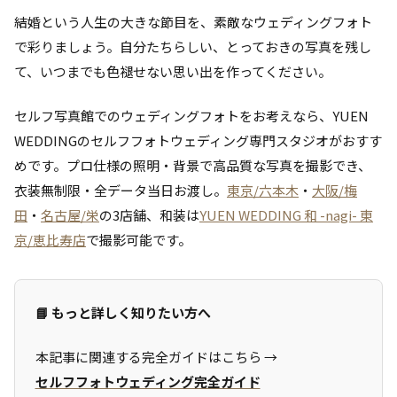
結婚という人生の大きな節目を、素敵なウェディングフォト
で彩りましょう。自分たちらしい、とっておきの写真を残し
て、いつまでも色褪せない思い出を作ってください。
セルフ写真館でのウェディングフォトをお考えなら、YUEN
WEDDINGのセルフフォトウェディング専門スタジオがおすす
めです。プロ仕様の照明・背景で高品質な写真を撮影でき、
衣装無制限・全データ当日お渡し。
東京/六本木
・
大阪/梅
田
・
名古屋/栄
の3店舗、和装は
YUEN WEDDING 和 -nagi- 東
京/恵比寿店
で撮影可能です。
📘 もっと詳しく知りたい方へ
本記事に関連する完全ガイドはこちら →
セルフフォトウェディング完全ガイド