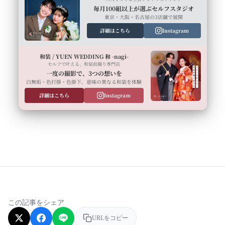
毎月100組以上が選ぶセルフスタジオ
東京・大阪・名古屋の3店舗で展開
詳細はこちら
Instagram
和装 / YUEN WEDDING 和 -nagi-
セルフで叶える、和装前撮り専門店
一度の撮影で、3つの想いを
白無垢・色打掛・色掛下、意味の異なる和装を体験
詳細はこちら
Instagram
この記事をシェア
URLをコピー