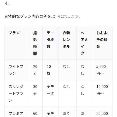
す。
具体的なプラン内容の例を以下に示します。
プラン
撮
デー
衣装
ヘ
おおよ
影
タ枚
レン
アメ
その料
時
数
タル
イ
金
間
ク
ライトプ
20
10
なし
な
5,000
ラン
分
枚
し
円～
スタンダ
30
全デ
なし
な
10,000
ードプラ
分
ータ
し
円～
ン
プレミア
60
全デ
あり
あ
20,000