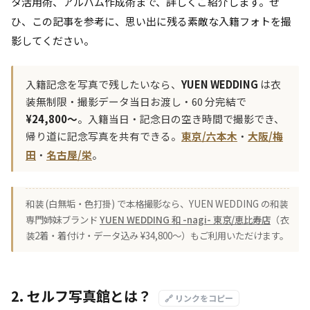
タ活用術、アルバム作成術まで、詳しくご紹介します。ぜ
ひ、この記事を参考に、思い出に残る素敵な入籍フォトを撮
影してください。
入籍記念を写真で残したいなら、
YUEN WEDDING
は衣
装無制限・撮影データ当日お渡し・60 分完結で
¥24,800〜
。入籍当日・記念日の空き時間で撮影でき、
帰り道に記念写真を共有できる。
東京/六本木
・
大阪/梅
田
・
名古屋/栄
。
和装 (白無垢・色打掛) で本格撮影なら、YUEN WEDDING の和装
専門姉妹ブランド
YUEN WEDDING 和 -nagi- 東京/恵比寿店
（衣
装2着・着付け・データ込み ¥34,800〜）もご利用いただけます。
2. セルフ写真館とは？
🔗 リンクをコピー