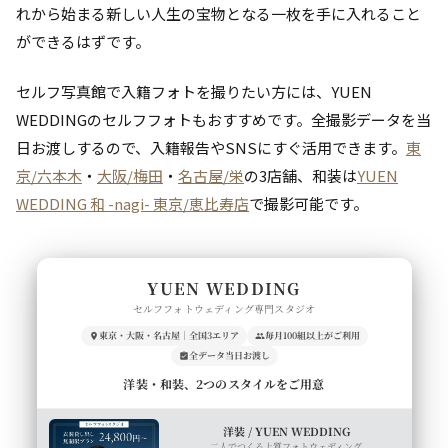
れから始まる新しい人生の宝物となる一枚を手に入れること
ができるはずです。
セルフ写真館で入籍フォトを撮りたい方には、YUEN
WEDDINGのセルフフォトもおすすめです。全撮影データを当
日お渡しするので、入籍報告やSNSにすぐ活用できます。
東
京/六本木
・
大阪/梅田
・
名古屋/栄
の3店舗、和装は
YUEN
WEDDING 和 -nagi- 東京/恵比寿店
で撮影可能です。
YUEN WEDDING
セルフフォトウェディング専門スタジオ
東京・大阪・名古屋｜全国3エリア
毎月100組以上がご利用
全データ当日お渡し
洋装・和装、2つのスタイルをご用意
洋装 / YUEN WEDDING
二人でつくる上質フォトウェディング