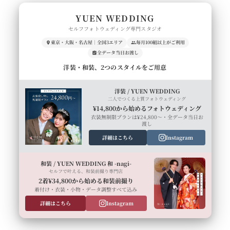
YUEN WEDDING
セルフフォトウェディング専門スタジオ
東京・大阪・名古屋｜全国3エリア
毎月100組以上がご利用
全データ当日お渡し
洋装・和装、2つのスタイルをご用意
洋装 / YUEN WEDDING
二人でつくる上質フォトウェディング
¥14,800から始めるフォトウェディング
衣装無制限プランは¥24,800〜・全データ当日お
渡し
詳細はこちら
Instagram
和装 / YUEN WEDDING 和 -nagi-
セルフで叶える、和装前撮り専門店
2着¥34,800から始める和装前撮り
着付け・衣装・小物・データ調整すべて込み
詳細はこちら
Instagram