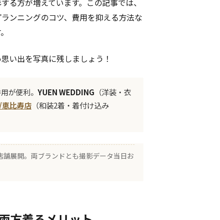
影する方が増えています。この記事では、
プランニングのコツ、費用を抑える方法な
す。
い思い出を写真に残しましょう！
併用が便利。
YUEN WEDDING
（洋装・衣
東京/恵比寿店
（和装2着・着付け込み
3 店舗展開。両ブランドとも撮影データ当日お
を両方着るメリット