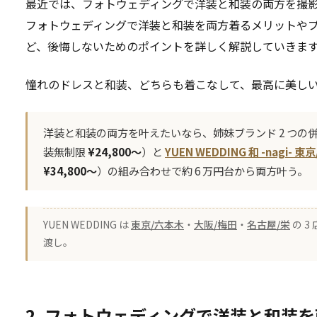
最近では、フォトウェディングで洋装と和装の両方を撮
フォトウェディングで洋装と和装を両方着るメリットや
ど、後悔しないためのポイントを詳しく解説していきま
憧れのドレスと和装、どちらも着こなして、最高に美し
洋装と和装の両方を叶えたいなら、姉妹ブランド 2 つの
装無制限
¥24,800〜
）と
YUEN WEDDING 和 -nagi- 
¥34,800〜
）の組み合わせで約 6 万円台から両方叶う。
YUEN WEDDING は
東京/六本木
・
大阪/梅田
・
名古屋/栄
の 
渡し。
2. フォトウェディングで洋装と和装