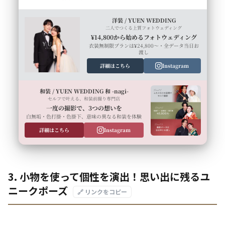
洋装 / YUEN WEDDING
二人でつくる上質フォトウェディング
¥14,800から始めるフォトウェディング
衣装無制限プランは¥24,800〜・全データ当日お
渡し
詳細はこちら
Instagram
和装 / YUEN WEDDING 和 -nagi-
セルフで叶える、和装前撮り専門店
一度の撮影で、3つの想いを
白無垢・色打掛・色掛下、意味の異なる和装を体験
詳細はこちら
Instagram
3. 小物を使って個性を演出！思い出に残るユ
ニークポーズ
🔗 リンクをコピー