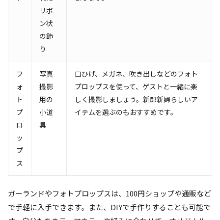
リボ
ン状
の飾
り
フ
写真
口ひげ、メガネ、吹き出しなどのフォト
ォ
撮影
プロップスを使って、ゲストと一緒に楽
ト
用の
しく撮影しましょう。新郎新婦らしいア
プ
小道
イテムを選ぶのもおすすめです。
ロ
具
ッ
プ
ス
ガーランドやフォトプロップスは、100円ショップや通販など
で手軽に入手できます。また、DIYで手作りすることも可能で