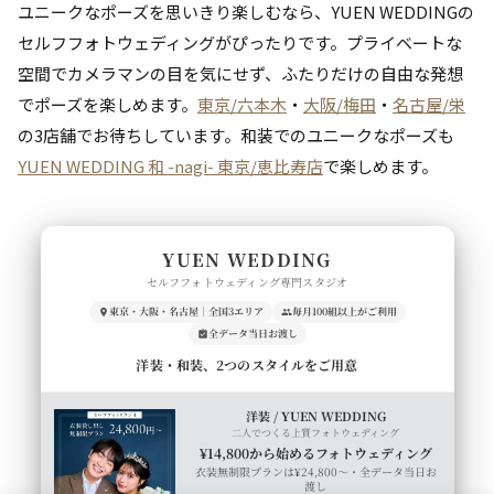
ユニークなポーズを思いきり楽しむなら、YUEN WEDDINGの
セルフフォトウェディングがぴったりです。プライベートな
空間でカメラマンの目を気にせず、ふたりだけの自由な発想
でポーズを楽しめます。
東京/六本木
・
大阪/梅田
・
名古屋/栄
の3店舗でお待ちしています。和装でのユニークなポーズも
YUEN WEDDING 和 -nagi- 東京/恵比寿店
で楽しめます。
YUEN WEDDING
セルフフォトウェディング専門スタジオ
東京・大阪・名古屋｜全国3エリア
毎月100組以上がご利用
全データ当日お渡し
洋装・和装、2つのスタイルをご用意
洋装 / YUEN WEDDING
二人でつくる上質フォトウェディング
¥14,800から始めるフォトウェディング
衣装無制限プランは¥24,800〜・全データ当日お
渡し