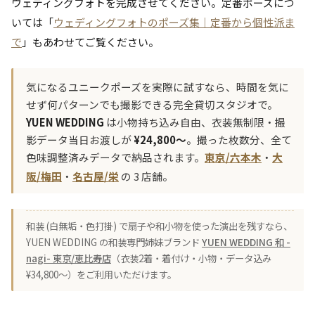
ウェディングフォトを完成させてください。定番ポーズにつ
いては「
ウェディングフォトのポーズ集｜定番から個性派ま
で
」もあわせてご覧ください。
気になるユニークポーズを実際に試すなら、時間を気に
せず何パターンでも撮影できる完全貸切スタジオで。
YUEN WEDDING
は小物持ち込み自由、衣装無制限・撮
影データ当日お渡しが
¥24,800〜
。撮った枚数分、全て
色味調整済みデータで納品されます。
東京/六本木
・
大
阪/梅田
・
名古屋/栄
の 3 店舗。
和装 (白無垢・色打掛) で扇子や和小物を使った演出を残すなら、
YUEN WEDDING の和装専門姉妹ブランド
YUEN WEDDING 和 -
nagi- 東京/恵比寿店
（衣装2着・着付け・小物・データ込み
¥34,800〜）をご利用いただけます。