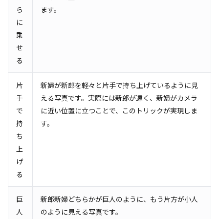
ら
ます。
に
乗
せ
る
片
新婦が新郎を軽々と片手で持ち上げているように見
手
える写真です。実際には新郎が遠く、新婦がカメラ
で
に近い位置に立つことで、このトリックが実現しま
持
す。
ち
上
げ
る
巨
新郎新婦どちらかが巨人のように、もう片方が小人
人
のように見える写真です。