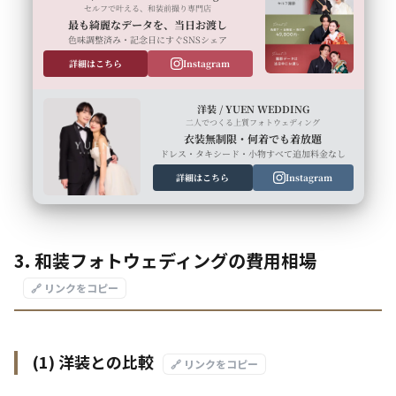
セルフで叶える、和装前撮り専門店
最も綺麗なデータを、当日お渡し
色味調整済み・記念日にすぐSNSシェア
詳細はこちら
Instagram
洋装 / YUEN WEDDING
二人でつくる上質フォトウェディング
衣装無制限・何着でも着放題
ドレス・タキシード・小物すべて追加料金なし
詳細はこちら
Instagram
3. 和装フォトウェディングの費用相場
🔗 リンクをコピー
(1) 洋装との比較
🔗 リンクをコピー