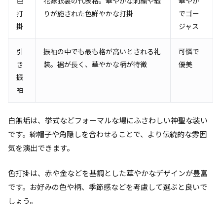
色
花嫁衣裳の代表格。華やかな刺繍や織
華やか
打
りが施された色鮮やかな打掛
でゴー
掛
ジャス
引
振袖の中でも最も格が高いとされる礼
可憐で
き
装。裾が長く、華やかな柄が特徴
優美
振
袖
白無垢は、挙式などフォーマルな場にふさわしい神聖な装い
です。綿帽子や角隠しを合わせることで、より伝統的な雰囲
気を演出できます。
色打掛は、赤や金などを基調とした華やかなデザインが豊富
です。お好みの色や柄、季節感などを考慮して選ぶと良いで
しょう。