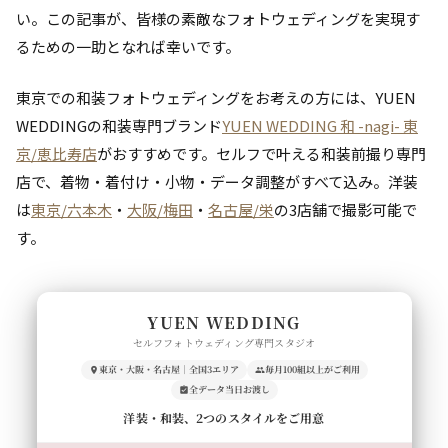
い。この記事が、皆様の素敵なフォトウェディングを実現す
るための一助となれば幸いです。
東京での和装フォトウェディングをお考えの方には、YUEN
WEDDINGの和装専門ブランド
YUEN WEDDING 和 -nagi- 東
京/恵比寿店
がおすすめです。セルフで叶える和装前撮り専門
店で、着物・着付け・小物・データ調整がすべて込み。洋装
は
東京/六本木
・
大阪/梅田
・
名古屋/栄
の3店舗で撮影可能で
す。
YUEN WEDDING
セルフフォトウェディング専門スタジオ
東京・大阪・名古屋｜全国3エリア
毎月100組以上がご利用
全データ当日お渡し
洋装・和装、2つのスタイルをご用意