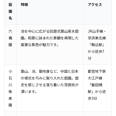
庭
特徴
アクセス
園
名
六
池を中心に広がる回遊式築山泉水庭
JR山手線・
義
園。和歌に詠まれた景観を再現した
京浜東北線
園
風雅な景色が魅力です。
「駒込駅」
から徒歩7
分
小
築山、池、築地塀など、中国と日本
都営地下鉄
石
の様式を巧みに取り入れた庭園。歴
大江戸線
川
史を感じさせる落ち着いた雰囲気が
「飯田橋
後
漂います。
駅」から徒
楽
歩3分
園