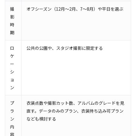
撮
オフシーズン（12月～2月、7～8月）や平日を選ぶ
影
時
期
ロ
公共の公園や、スタジオ撮影に限定する
ケ
ー
シ
ョ
ン
プ
衣装点数や撮影カット数、アルバムのグレードを見
ラ
直す。データのみのプラン、衣装持ち込み可プラン
ン
なども検討する
内
容