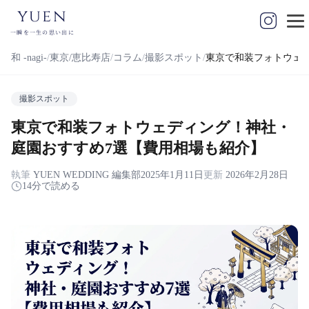
yuen
一瞬を一生の思い出に
和 -nagi-
東京/恵比寿店
コラム
撮影スポット
東京で和装フォトウェ
撮影スポット
東京で和装フォトウェディング！神社・
庭園おすすめ7選【費用相場も紹介】
執筆
YUEN WEDDING 編集部
2025年1月11日
更新
2026年2月28日
14分で読める