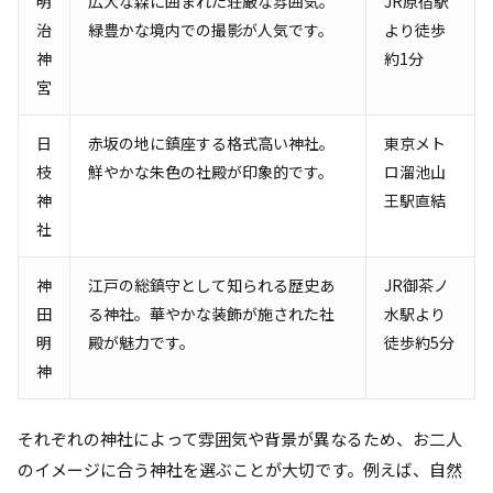
明
広大な森に囲まれた荘厳な雰囲気。
JR原宿駅
治
緑豊かな境内での撮影が人気です。
より徒歩
神
約1分
宮
日
赤坂の地に鎮座する格式高い神社。
東京メト
枝
鮮やかな朱色の社殿が印象的です。
ロ溜池山
神
王駅直結
社
神
江戸の総鎮守として知られる歴史あ
JR御茶ノ
田
る神社。華やかな装飾が施された社
水駅より
明
殿が魅力です。
徒歩約5分
神
それぞれの神社によって雰囲気や背景が異なるため、お二人
のイメージに合う神社を選ぶことが大切です。例えば、自然