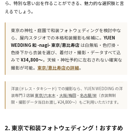
ら、特別な思い出を作ることができる、魅力的な選択肢と言
えるでしょう。
東京の神社・庭園で和装フォトウェディングを検討中な
ら、屋内スタジオでの本格和装撮影も候補に。
YUEN
WEDDING 和 -nagi- 東京/恵比寿店
は白無垢・色打掛・
色掛下から衣装を選び、着付け・撮影・データすべて込
みで
¥34,800〜
。天候・神社予約に左右されない確実な
撮影が可能。
東京/恵比寿店の詳細
。
洋装 (ドレス・タキシード) での撮影なら、YUEN WEDDING の洋
装専門 3 店舗
東京/六本木
・
大阪/梅田
・
名古屋/栄
（衣装無制
限・撮影データ当日お渡し ¥24,800〜）もご利用いただけます。
2. 東京で和装フォトウェディング！おすすめ