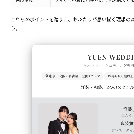
これらのポイントを踏まえ、おふたりが思い描く理想の
う。
YUEN WEDD
セルフフォトウェディング専
東京・大阪・名古屋｜全国3エリア
毎月100組以
洋装・和装、2つのスタイ
洋装 
二人で
衣装無
ドレス・タキ