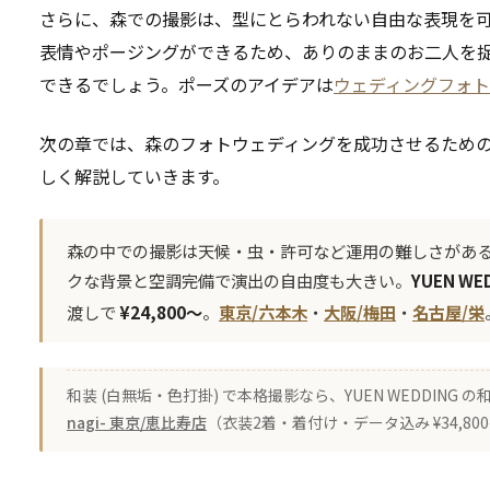
さらに、森での撮影は、型にとらわれない自由な表現を
表情やポージングができるため、ありのままのお二人を
できるでしょう。ポーズのアイデアは
ウェディングフォト
次の章では、森のフォトウェディングを成功させるため
しく解説していきます。
森の中での撮影は天候・虫・許可など運用の難しさがあ
クな背景と空調完備で演出の自由度も大きい。
YUEN WE
渡しで
¥24,800〜
。
東京/六本木
・
大阪/梅田
・
名古屋/栄
和装 (白無垢・色打掛) で本格撮影なら、YUEN WEDDING
nagi- 東京/恵比寿店
（衣装2着・着付け・データ込み ¥34,8