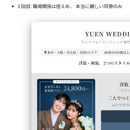
2 回目: 職場関係は控えめ、 本当に親しい同僚のみ
YUEN WEDD
セルフフォトウェディング専
東京・大阪・名古屋｜全国3エリア
毎月100組以
洋装・和装、2つのスタイ
洋装 
二人で
二人でつく
ふたりだけ