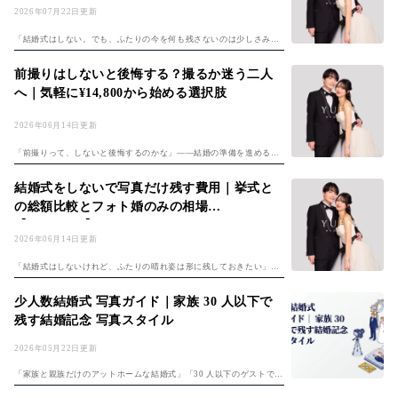
2026年07月22日更新
「結婚式はしない。でも、ふたりの今を何も残さないのは少しさみし
い」——そう感じて検索にたどり着いた方は少なくないはずです。挙
式や披露宴を行わない、いわゆるナシ婚を選ぶカップルは年々増えて
前撮りはしないと後悔する？撮るか迷う二人
おり、その代わ...
へ｜気軽に¥14,800から始める選択肢
2026年06月14日更新
「前撮りって、しないと後悔するのかな」——結婚の準備を進めるな
かで、撮るか撮らないか迷っているふたりは少なくありません。費用
も時間もかかるし、必ずしも必須ではない。けれど、晴れ姿を残せる
結婚式をしないで写真だけ残す費用｜挙式と
機会は人生でそ...
の総額比較とフォト婚のみの相場
【¥14,800〜】
2026年06月14日更新
「結婚式はしないけれど、ふたりの晴れ姿は形に残しておきたい」
——そう考えるカップルは年々増えています。実際、リクルートブラ
イダル総研の結婚総合意識調査でも挙式実施率は77.8％にとどまり、
少人数結婚式 写真ガイド｜家族 30 人以下で
入籍のみで結...
残す結婚記念 写真スタイル
2026年05月22日更新
「家族と親族だけのアットホームな結婚式」「30 人以下のゲストで一
人ひとりを大切にしたい」 そんな思いから、 少人数結婚式を選ぶカッ