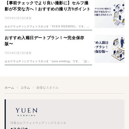
「フォトウェディング費用ガイド」もチェック。 楽しみな反面、 ・ど
【事前チェックでより良い撮影に】セルフ撮
んな...
影が不安な方へ！おすすめの撮り方9ポイント
2026年02月28日更新
セルフウェディングフォトスタジオ「YUEN WEDDING」です。セ
ルフ前撮りのコツは「セルフ前撮り完全ガイド」もご覧ください。 セ
ルフ撮影は自分たちで思い通りの撮影ができる反面、上手く撮れるか
おすすめ入籍日デートプラン！〜完全保存
不安な...
版〜
2026年02月28日更新
セルフウェディングフォトスタジオ「yuen wedding」です。 「記念
すべき夫婦1日目、何をしよう？」入籍日の決め方は「入籍日の決め
方完全ガイド」もご覧ください。そんな悩めるプレ夫婦のおふたりに
入...
ホーム
コラム
多様なスタイル
洋装セルフフォトウェディングスタジオ