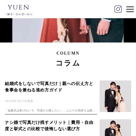
yuen
一瞬を一生の思い出に
COLUMN
コラム
結婚式をしないで写真だけ｜親への伝え方と
食事会を兼ねる進め方ガイド
2026年07月22日更新
「結婚式は挙げないで、写真だけ残したい」。ふたりの気持ちは固ま
っているのに、最後まで残る悩みが「親にどう伝えるか」ではないで
しょうか。費用や準備の負担を考えて写真だけを選んでも、親世代に
ナシ婚で写真だけ残すメリット｜費用・自由
は「結婚式を挙...
度と挙式との比較で後悔しない選び方