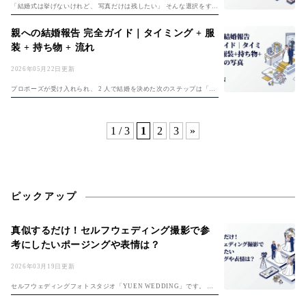
「結婚式は挙げないけれど、 写真だけは残したい」 そんな選択をする
カップルが急増しています。 結婚式・披露宴の代わりに「フォトウェ
ディングのみ」 を選ぶ理由は、 費用・時間・コロナ禍以降の価値観変
親への結婚報告 完全ガイド｜タイミング + 服
化な...
装 + 持ち物 + 流れ
2026年05月22日更新
プロポーズが受け入れられ、 2 人で結婚を決めた次のステップは「双
方の親への結婚報告」 です。 結婚は 2 人の意思で決められる時代に
なりましたが、 親への報告は今も結婚プロセスの最も大切な節目の
1...
1 / 3
1
2
3
»
ピックアップ
真似するだけ！セルフウェディング撮影で参
考にしたいポージングや表情は？
2026年03月19日更新
セルフウェディングフォトスタジオ「YUEN WEDDING」です。 初
めてのセルフフォト！準備は「セルフ前撮り完全ガイド」、費用は