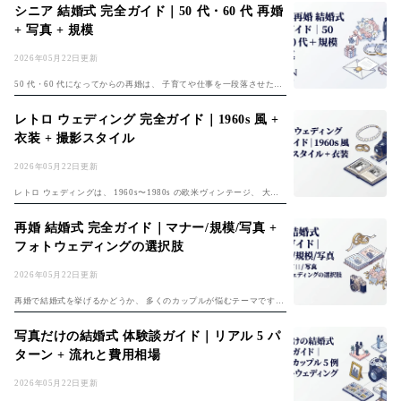
プルが増えています。 少人数ならではの「ゲストとの距離の近さ」
シニア 結婚式 完全ガイド｜50 代・60 代 再婚
「写真...
+ 写真 + 規模
2026年05月22日更新
50 代・60 代になってからの再婚は、 子育てや仕事を一段落させた人
生の新しい章。 若い頃の結婚式とは異なる視点で「自分たちらしい節
目の祝い方」 を選ぶカップルが増えています。 本記事では、 シニ
レトロ ウェディング 完全ガイド｜1960s 風 +
ア...
衣装 + 撮影スタイル
2026年05月22日更新
レトロ ウェディングは、 1960s〜1980s の欧米ヴィンテージ、 大正
ロマン、 昭和ノスタルジックなど、 過去の時代感を取り入れた個性的
な結婚式スタイル。 「定番のウェディング」 とは違う独自の...
再婚 結婚式 完全ガイド｜マナー/規模/写真 +
フォトウェディングの選択肢
2026年05月22日更新
再婚で結婚式を挙げるかどうか、 多くのカップルが悩むテーマです。
「2 回目だから派手にしないほうがいい?」「子連れの場合は?」「親
族や友人への配慮は?」「写真だけの選択肢も?」 など、 初婚とは異
写真だけの結婚式 体験談ガイド｜リアル 5 パ
な...
ターン + 流れと費用相場
2026年05月22日更新